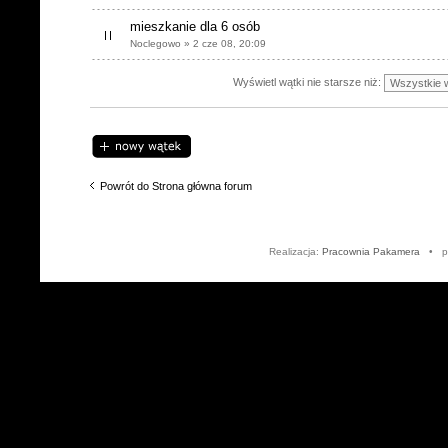
mieszkanie dla 6 osób
Noclegowo » 2 cze 08, 20:09
Wyświetl wątki nie starsze niż:
Napisz wątek
Powrót do Strona główna forum
Realizacja:
Pracownia Pakamera
• po