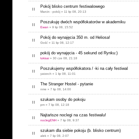
Pokój blisko centrum festiwalowego
Marcin - pokój » 11 lip 08, 20:13
Poszukuję dwóch współlokatorów w akademiku
Ewan
» 9 lip 08, 15:52
Pokój do wynajęcia 350 m. od Heliosa!
Gość » 11 lip 08, 12:17
pokój do wynajęcia - 45 sekund od Rynku:)
lukisai
» 30 cze 08, 21:18
Poszukujemy współlokatora / -ki na cały festiwal
yatzech » 1 lip 08, 11:01
The Stranger Hostel - pytanie
nme » 7 lip 08, 14:00
szukam osoby do pokoju
pm » 7 lip 08, 12:18
Najtańsze noclegi na czas festiwalu!
noclegENH
» 7 lip 08, 9:37
szukam dla siebie pokoju (b. blisko centrum)
alek » 7 lip 08, 2:07