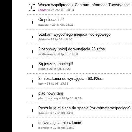
Wasza współpraca z Centrum Informacji Turystycznej
Strator
» 26 cze 08, 10:04
Co polecacie ?
natalaa » 29 lip 08, 22:23
Szukam wygodnego miejsca noclegowego
Adrian » 22 lip 08, 16:40
2 osobowy pokój do wynajęcia 25 zł/os
użytkownik » 20 lip 08, 16:54
Są jeszcze noclegi!!
Kuba » 20 lip 08, 13:23
2 mieszkania do wynajęcia - 60zl/2os.
buk » 18 lip 08, 15:12
plac nowy targ
plac nowy targ » 18 lip 08, 8:34
Poszukuję miejsca do spania (łóżko/materac/podłoga)
Karelina » 17 lip 08, 14:38
do wynajęcia mieszkanie
legnicka » 17 lip 08, 23:49