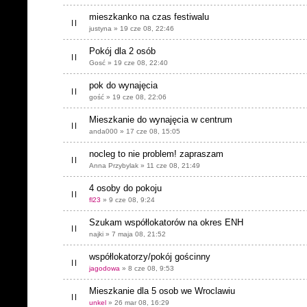
mieszkanko na czas festiwalu
justyna » 19 cze 08, 22:46
Pokój dla 2 osób
Gosć » 19 cze 08, 22:40
pok do wynajęcia
gość » 19 cze 08, 22:06
Mieszkanie do wynajęcia w centrum
anda000 » 17 cze 08, 15:05
nocleg to nie problem! zapraszam
Anna Przybylak » 11 cze 08, 21:49
4 osoby do pokoju
fl23
» 9 cze 08, 9:24
Szukam współlokatorów na okres ENH
najki » 7 maja 08, 21:52
współlokatorzy/pokój gościnny
jagodowa
» 8 cze 08, 9:53
Mieszkanie dla 5 osob we Wroclawiu
unkel
» 26 mar 08, 16:29