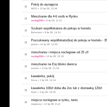
Pokój do wynajęcia
NICO » 15 lip 08, 15:49
Mieszkanie dla 4-6 osób w Rynku
noclegENH
» 9 lip 08, 11:21
Szukam współlokatora do pokoju w hostelu
Behemod » 9 lip 08, 14:24
Poszukiwany współlokator(ka) do pokoju w hostelu - 35
jackal » 14 lip 08, 15:46
mieszkania i miejsca noclegowe od 25 zl!
noclegENH
» 14 lip 08, 22:19
mieszkanie na Erę blisko dworca
errrrrrrrr » 13 lip 08, 21:04
kawalerka, pokój
Anna » 2 lip 08, 14:14
kawalerka 100zł doba dla 2os lub z dostawką 120zł
Gość » 3 lip 08, 19:26
miejsca noclegowe w rynku, tanio
małyduży » 12 lip 08, 9:14