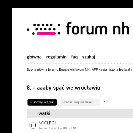
Strona główna forum
/
Bogate Archiwum NH i AFF - cała historia festiwali
/
Napisz wątek
NOCLEGI
Jadzia 7 » 28 kwi 08, 21:01