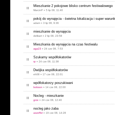
Mieszkanie 2 pokojowe blisko centrum festiwalowego
MarcinP » 5 lip 08, 11:40
pokój do wynajęcia - świetna lokalizacja i super warunk
adam » 3 lip 08, 9:36
mieszkanie do wynajęcia
delikart » 2 lip 08, 23:58
Mieszkania do wynajęcia na czas festiwalu
aga23
» 24 cze 08, 7:53
Szukamy współlokatorów
rp
» 24 cze 08, 11:38
Dwójka współlokatorów
eh08 » 17 cze 08, 22:01
wpółlokatorzy poszukiwani
bobson
» 14 cze 08, 22:00
Nocleg - mieszkanie
grze
» 24 cze 08, 12:40
nocleg jako żaba
aszeffel
» 19 cze 08, 14:28