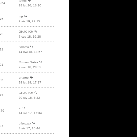
tetrus
264
29 lut 20, 16:10
mp
76
7 sie 19, 22:15
GHJK IKM
75
7 cze 18, 16:28
Szlomo
21
14 kwi 18, 18:57
Roman Gutek
91
2 mar 18, 20:52
dnaoro
85
28 lut 18, 17:17
GHJK IKM
97
29 sty 18, 6:32
e.
279
14 sie 17, 17:34
bflorczak
37
8 sie 17, 10:44