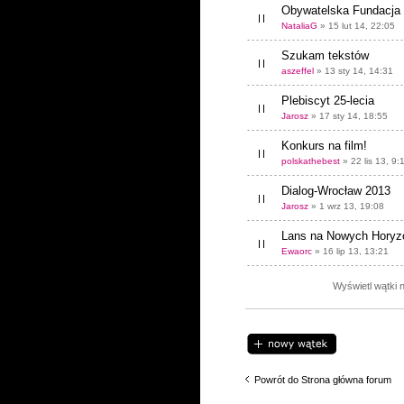
Obywatelska Fundacja
NataliaG
» 15 lut 14, 22:05
Szukam tekstów
aszeffel
» 13 sty 14, 14:31
Plebiscyt 25-lecia
Jarosz
» 17 sty 14, 18:55
Konkurs na film!
polskathebest
» 22 lis 13, 9:
Dialog-Wrocław 2013
Jarosz
» 1 wrz 13, 19:08
Lans na Nowych Horyz
Ewaorc
» 16 lip 13, 13:21
Wyświetl wątki n
Napisz wątek
Powrót do Strona główna forum