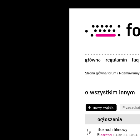
Strona główna forum
/
Rozmawiamy.
Napisz wątek
Bezruch filmowy
aszeffel
» 4 sie 21, 10:34