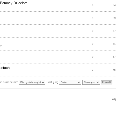
 Pomocy Dzieciom
0
54
5
89
0
57
0
61
12
0
57
ontach
3
75
ie starsze niż:
Sortuj wg
wąt