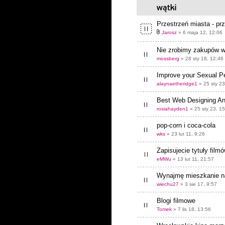
Przestrzeń miasta - prz
Jarosz
» 6 maja 12, 12:06
Nie zrobimy zakupów w
mossberg
» 28 sty 18, 12:46
Improve your Sexual P
alaynaetheridge1
» 25 sty 23
Best Web Designing An
rosiahayden1
» 25 sty 23, 1
pop-corn i coca-cola
wks
» 23 lut 11, 9:26
Zapisujecie tytuły film
eMWu
» 13 lut 11, 21:57
Wynajmę mieszkanie na
wiechu27
» 3 sie 17, 9:57
Blogi filmowe
Tomek
» 7 lis 18, 13:56