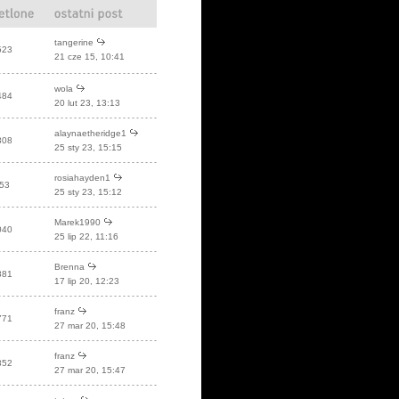
tangerine
523
21 cze 15, 10:41
wola
484
20 lut 23, 13:13
alaynaetheridge1
308
25 sty 23, 15:15
rosiahayden1
53
25 sty 23, 15:12
Marek1990
040
25 lip 22, 11:16
Brenna
881
17 lip 20, 12:23
franz
771
27 mar 20, 15:48
franz
852
27 mar 20, 15:47