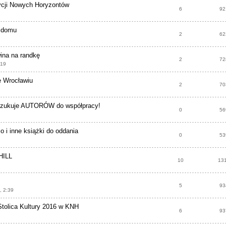
dycji Nowych Horyzontów
6
92
m domu
2
62
ina na randkę
2
72
:19
 Wrocławiu
2
70
szukuje AUTORÓW do współpracy!
0
56
io i inne książki do oddania
0
53
HILL
10
13
5
93
, 2:39
Stolica Kultury 2016 w KNH
6
93