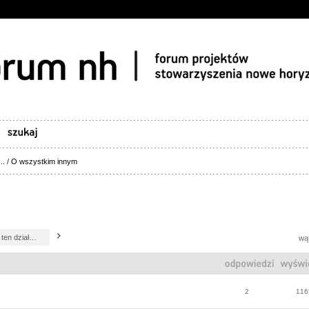
..
/
O wszystkim innym
wąt
2
116