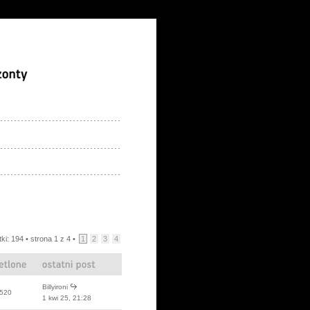
ki: 194 •
strona
1
z
4
•
1
2
3
4
Billyironi
520
1 kwi 25, 21:28