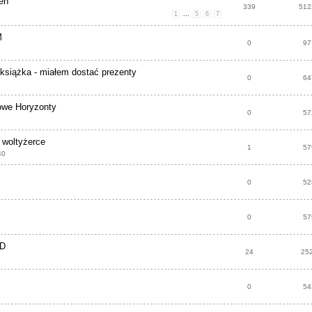
eń
339
512
1
...
5
6
7
M
0
97
 książka - miałem dostać prezenty
0
64
Nowe Horyzonty
0
57
 woltyżerce
1
57
40
0
52
0
57
VD
24
25
0
54