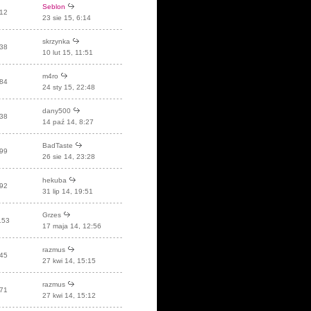
Seblon
12
23 sie 15, 6:14
skrzynka
38
10 lut 15, 11:51
m4ro
84
24 sty 15, 22:48
dany500
38
14 paź 14, 8:27
BadTaste
99
26 sie 14, 23:28
hekuba
92
31 lip 14, 19:51
Grzes
153
17 maja 14, 12:56
razmus
45
27 kwi 14, 15:15
razmus
71
27 kwi 14, 15:12