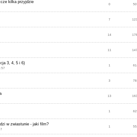
cze kilka przyjdzie
0
50
7
12
14
17
11
14
ja 3, 4, 5 i 6)
1
61
4:57
3
78
a
13
16
1
62
dzi w zwiastunie - jaki film?
1
55
57