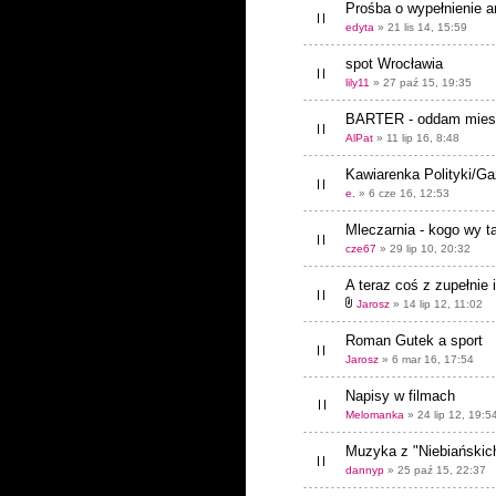
Prośba o wypełnienie a
edyta
» 21 lis 14, 15:59
spot Wrocławia
lily11
» 27 paź 15, 19:35
BARTER - oddam miesz
AlPat
» 11 lip 16, 8:48
Kawiarenka Polityki/Ga
e.
» 6 cze 16, 12:53
Mleczarnia - kogo wy t
cze67
» 29 lip 10, 20:32
A teraz coś z zupełnie 
Jarosz
» 14 lip 12, 11:02
Roman Gutek a sport
Jarosz
» 6 mar 16, 17:54
Napisy w filmach
Melomanka
» 24 lip 12, 19:5
Muzyka z "Niebiański
dannyp
» 25 paź 15, 22:37