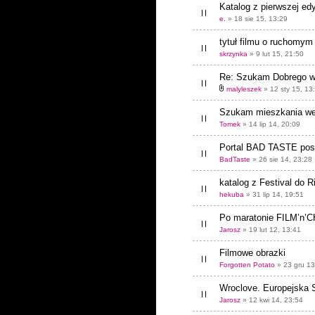
Katalog z pierwszej e
e.
» 18 sie 15, 13:29
tytuł filmu o ruchomy
skrzynka
» 9 lut 15, 21:50
Re: Szukam Dobrego w
malyleszek
» 12 sty 15, 13
Szukam mieszkania we
Tomek
» 14 lip 14, 20:09
Portal BAD TASTE po
BadTaste
» 26 sie 14, 23:28
katalog z Festival do R
hekuba
» 31 lip 14, 19:51
Po maratonie FILM’n’C
Jarosz
» 19 lut 12, 13:41
Filmowe obrazki
Forgotten Potato
» 23 gru 13
Wroclove. Europejska 
Jarosz
» 12 kwi 14, 23:54