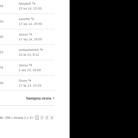
NataliaG
34
15 lut 14, 22:05
aszeffel
33
17 sty 14, 20:56
Jarosz
30
17 sty 14, 18:55
polskathebest
23
22 lis 13, 9:12
Jarosz
78
1 wrz 13, 19:08
Grzes
59
17 lip 13, 10:29
Następna strona
ki: 194 •
strona
1
z
4
•
1
2
3
4