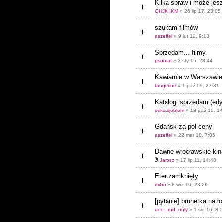
Kilka spraw i może jesz
GHJK IKM
» 26 lip 17, 23:05
szukam filmów
aszeffel
» 9 lut 12, 9:13
Sprzedam... filmy.
psubrat
» 3 sty 15, 23:44
Kawiarnie w Warszawie
tangerine
» 1 paź 09, 23:31
Katalogi sprzedam (edyc
erika.sjoblom
» 18 paź 15, 1
Gdańsk za pół ceny
aszeffel
» 22 mar 10, 7:05
Dawne wrocławskie kin
Jarosz
» 17 lip 11, 14:48
Eter zamknięty
m4ro
» 8 wrz 16, 23:26
[pytanie] brunetka na ło
one_and_only
» 1 sie 16, 8: