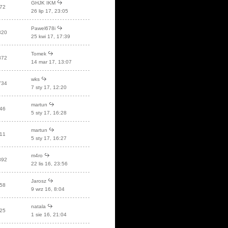
GHJK IKM
72
26 lip 17, 23:05
Pawel678i
320
25 kwi 17, 17:39
Tomek
872
14 mar 17, 13:07
wks
734
7 sty 17, 12:20
martun
46
5 sty 17, 16:28
martun
11
5 sty 17, 16:27
m4ro
392
22 lis 16, 23:56
Jarosz
58
9 wrz 16, 8:04
natala
25
1 sie 16, 21:04