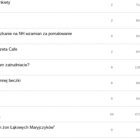
nkiety
2
71
2
66
kanie na NH wzamian za pomalowanie
0
50
zeta Cafe
2
63
am zatrudniacie?
9
13
innej beczki
6
98
0
54
44
47
4
ch żon Łąkowych Maryjczyków"
0
53