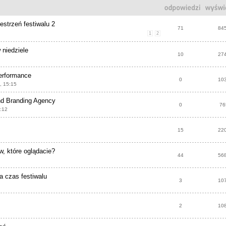
estrzeń festiwalu 2
71
84
1
2
 niedziele
10
27
erformance
0
10
, 15:15
d Branding Agency
0
76
5:12
15
22
ów, które oglądacie?
44
56
 czas festiwalu
3
10
2
10