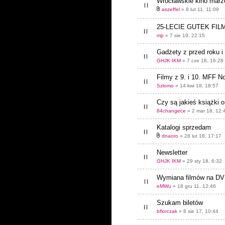
Wrocławskie kino marz
aszeffel
» 8 lut 11, 11:09
25-LECIE GUTEK FIL
mp
» 7 sie 19, 22:15
Gadżety z przed roku i
GHJK IKM
» 7 cze 18, 16:28
Filmy z 9. i 10. MFF 
Szlomo
» 14 kwi 18, 18:57
Czy są jakieś książki o
84changece
» 2 mar 18, 12:
Katalogi sprzedam
dnaoro
» 28 lut 18, 17:17
Newsletter
GHJK IKM
» 29 sty 18, 6:32
Wymiana filmów na D
eMWu
» 18 gru 11, 12:46
Szukam biletów
bflorczak
» 8 sie 17, 10:44