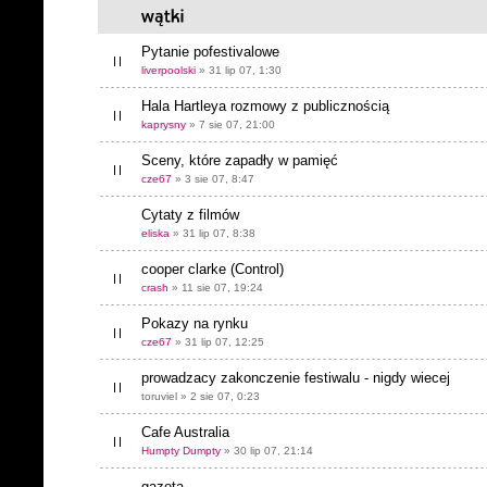
Pytanie pofestivalowe
liverpoolski
» 31 lip 07, 1:30
Hala Hartleya rozmowy z publicznością
kaprysny
» 7 sie 07, 21:00
Sceny, które zapadły w pamięć
cze67
» 3 sie 07, 8:47
Cytaty z filmów
eliska
» 31 lip 07, 8:38
cooper clarke (Control)
crash
» 11 sie 07, 19:24
Pokazy na rynku
cze67
» 31 lip 07, 12:25
prowadzacy zakonczenie festiwalu - nigdy wiecej
toruviel » 2 sie 07, 0:23
Cafe Australia
Humpty Dumpty
» 30 lip 07, 21:14
gazeta