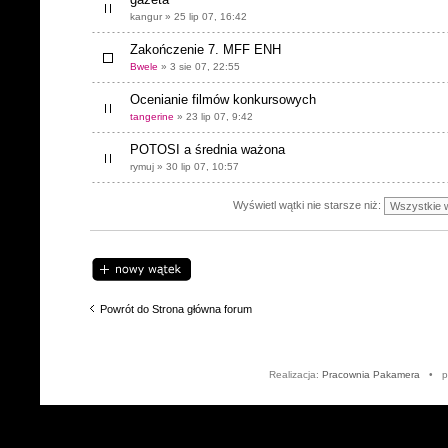
kangur » 25 lip 07, 16:42
Zakończenie 7. MFF ENH
Bwele
» 3 sie 07, 22:55
Ocenianie filmów konkursowych
tangerine
» 23 lip 07, 9:42
POTOSI a średnia ważona
rymuj » 30 lip 07, 10:57
Wyświetl wątki nie starsze niż:
Napisz wątek
Powrót do Strona główna forum
Realizacja:
Pracownia Pakamera
• po