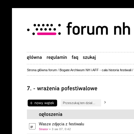
Strona główna forum
/
Bogate Archiwum NH i AFF - cała historia festiwali
/
Napisz wątek
Wasze zdjęcia z festiwalu
Strator
» 3 sie 07, 0:42