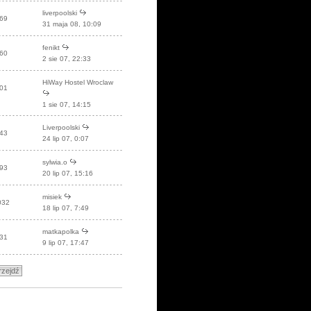
liverpoolski
69
31 maja 08, 10:09
fenikt
60
2 sie 07, 22:33
HiWay Hostel Wroclaw
01
1 sie 07, 14:15
Liverpoolski
43
24 lip 07, 0:07
sylwia.o
93
20 lip 07, 15:16
misiek
032
18 lip 07, 7:49
matkapolka
31
9 lip 07, 17:47