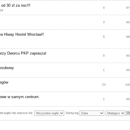
 30 zł za noc!!!
0
87
:09
3
86
 w Hiway Hostel Wroclaw!!
5
98
zy Dworcu PKP zaprasza!
0
60
 osobowy
1
65
legów
23
24
egowe w samym centrum.
1
60
tl wątki nie starsze niż:
Sortuj wg