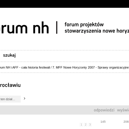
um NH i AFF - cała historia festiwali
/
7. MFF Nowe Horyzonty 2007 - Sprawy organizacyjne
145
208
1
2
3