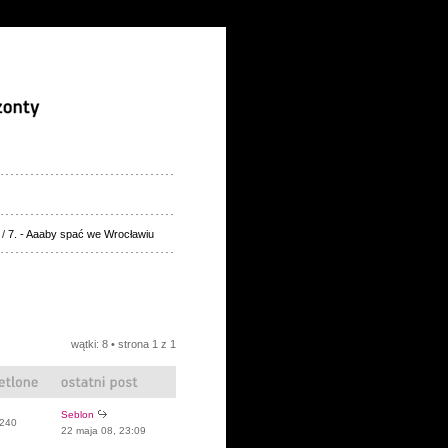
/
7. - Aaaby spać we Wrocławiu
wątki: 8 • strona
1
z
1
Seblon
240
22 maja 08, 23:09