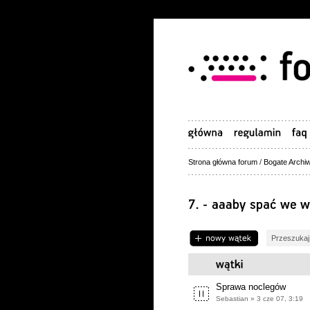
Strona główna forum
/
Bogate Archiw
Napisz wątek
Sprawa noclegów
Sebastian » 3 cze 07, 3:19