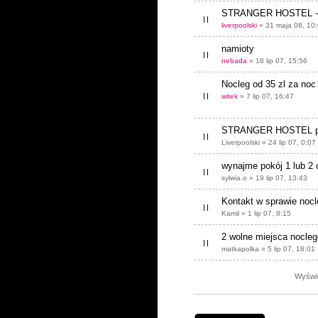
STRANGER HOSTEL - od
liverpoolski
» 31 maja 08, 10
namioty
nebada
» 18 lip 07, 15:56
Nocleg od 35 zl za noc
witek
» 7 lip 07, 16:47
STRANGER HOSTEL pr
Liverpoolski » 24 lip 07, 0:07
wynajme pokój 1 lub 2
sylwia.o » 19 lip 07, 13:43
Kontakt w sprawie noc
Kamil » 1 lip 07, 8:15
2 wolne miejsca nocl
matkapolka » 5 lip 07, 18:01
Wyświe