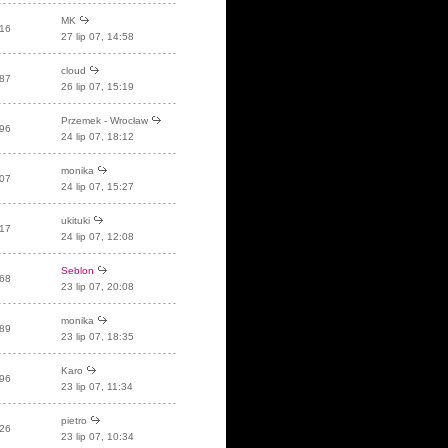
MK
16
27 lip 07, 14:58
cloud
87
26 lip 07, 15:19
Przemek - Wrocław
96
24 lip 07, 18:12
monika
07
24 lip 07, 15:27
ukituki
17
24 lip 07, 12:08
Seblon
68
23 lip 07, 20:08
monika
89
23 lip 07, 18:35
Karo
96
23 lip 07, 11:34
pietro
26
23 lip 07, 10:34