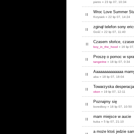
pietro » 23 lip 07, 10:34
Wroc Love Summer St
Krzysiek » 22 lip 07, 14:24
zginął telefon sony eric
Gość » 22 lip 07, 11:40
Czasem słońce, czasem
boy_in_the_hood
» 16 lip 07
Proszę o pomoc w spraw
tangerine
» 18 lip 07, 0:34
Aaaaaaaaaaaaaa mamy 
aba » 18 lip 07, 18:04
Towarzyska desperacja
okon
» 19 lip 07, 12:11
Poznajmy się
boredboy » 16 lip 07, 10:50
mam miejsce w aucie
kuba » 5 lip 07, 21:10
a może ktoś jedzie s