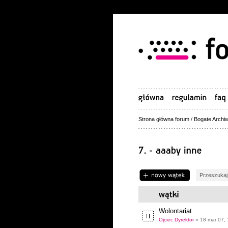
Strona główna forum
/
Bogate Archiw
Napisz wątek
Wolontariat
Ojciec Dyrektor
» 18 mar 07, 