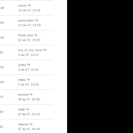
corner
148
14 sie 07, 21:31
paszczakos
500
13 sie 07, 13:03
Freak_lodz
639
11 sie 07, 15:52
boy_in_the_hood
61
3 sie 07, 14:37
pOlka
455
3 sie 07, 10:31
eliska
392
2 sie 07, 13:52
dominik
73
30 lip 07, 23:36
ballbi
28
27 lip 07, 23:13
milanos
41
27 lip 07, 19:18