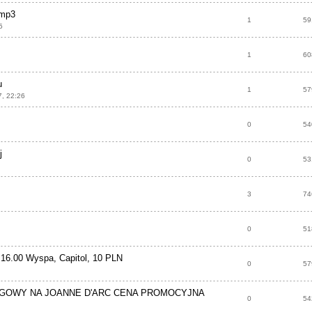
 mp3
1
59
5
1
60
u
1
57
7, 22:26
0
54
j
0
53
3
74
0
51
 16.00 Wyspa, Capitol, 10 PLN
0
57
LGOWY NA JOANNE D'ARC CENA PROMOCYJNA
0
54