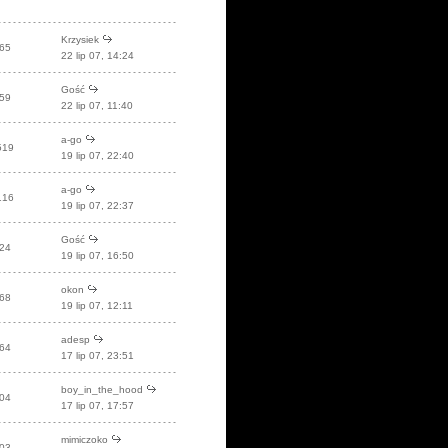
Krzysiek
65
22 lip 07, 14:24
Gość
59
22 lip 07, 11:40
a-go
519
19 lip 07, 22:40
a-go
116
19 lip 07, 22:37
Gość
24
19 lip 07, 16:50
okon
68
19 lip 07, 12:11
adesp
64
17 lip 07, 23:51
boy_in_the_hood
04
17 lip 07, 17:57
mimiczoko
03