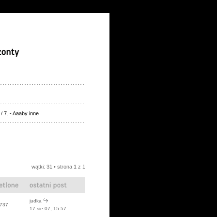
/
7. - Aaaby inne
wątki: 31 • strona
1
z
1
judka
737
17 sie 07, 15:57