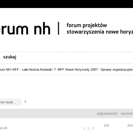
um NH i AFF - cała historia festiwali
/
7. MFF Nowe Horyzonty 2007 - Sprawy organizacyjne
138
204
10:45
1
2
3