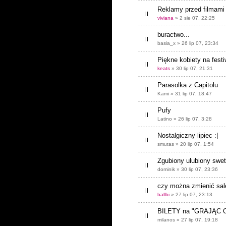
Reklamy przed filmami
viviana
» 2 sie 07, 22:25
buractwo...
basia_x » 26 lip 07, 23:34
Piękne kobiety na festi
keats
» 30 lip 07, 21:31
Parasolka z Capitolu
Kami » 31 lip 07, 18:47
Pufy
Latino » 26 lip 07, 3:28
Nostalgiczny lipiec :|
smutas » 20 lip 07, 1:54
Zgubiony ulubiony swe
dominik » 30 lip 07, 23:36
czy można zmienić salę
ballbi
» 27 lip 07, 23:13
BILETY na "GRAJĄC O
milanos » 27 lip 07, 19:18