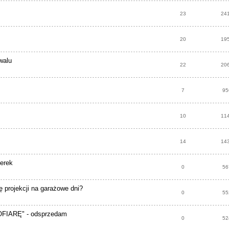
23
24
20
19
walu
22
20
7
95
10
11
14
14
terek
0
56
 projekcji na garażowe dni?
0
55
FIARĘ" - odsprzedam
0
52