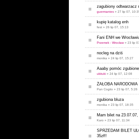
zagubiony odtwarzacz
guermantes
» 27 lip 07, 10:3
kupię katalog enh
fest » 26 lip 07, 15:13
Fani ENH we Wrocławi
Przemek - Wrocław
» 23 lip 0
nocleg na dziś
monika » 24 lip 07, 15:27
Aaaby pomóc zgubione
ukituki
» 24 lip 07, 12:08
ŻAŁOBA NARODOWA
Pan Cogito » 23 lip 07, 5:26
zgubiona bluza
monika » 23 lip 07, 18:35
Mam bilet na 23.07.07,
Karo » 23 lip 07, 11:34
SPRZEDAM BILET U
35zł!!