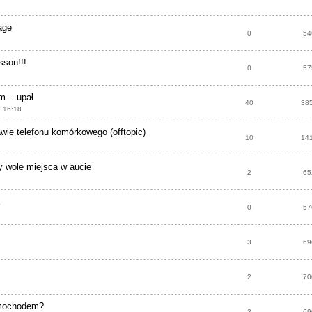
age
0
54
sson!!!
0
57
... upał
40
38
, 16:18
ie telefonu komórkowego (offtopic)
10
14
wole miejsca w aucie
2
65
0
57
3
69
2
70
amochodem?
3
69