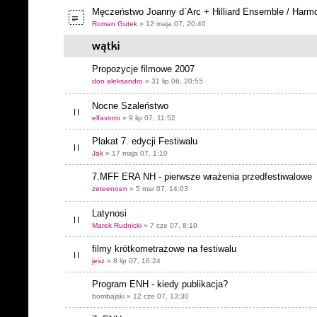
Męczeństwo Joanny d`Arc + Hilliard Ensemble / Harm
Roman Gutek
» 12 maja 07, 20:40
Propozycje filmowe 2007
don aleksandro
» 31 lip 06, 20:55
Nocne Szaleństwo
elfavorro
» 9 lip 07, 11:52
Plakat 7. edycji Festiwalu
Jak
» 17 maja 07, 1:10
7.MFF ERA NH - pierwsze wrażenia przedfestiwalowe
zeteenoen
» 5 mar 07, 14:03
Latynosi
Marek Rudnicki
» 7 cze 07, 8:10
filmy krótkometrażowe na festiwalu
jesz
» 8 lip 07, 16:24
Program ENH - kiedy publikacja?
bombajski » 12 cze 07, 13:30