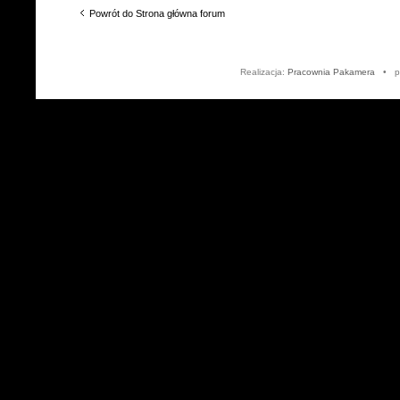
Powrót do Strona główna forum
Realizacja:
Pracownia Pakamera
• po