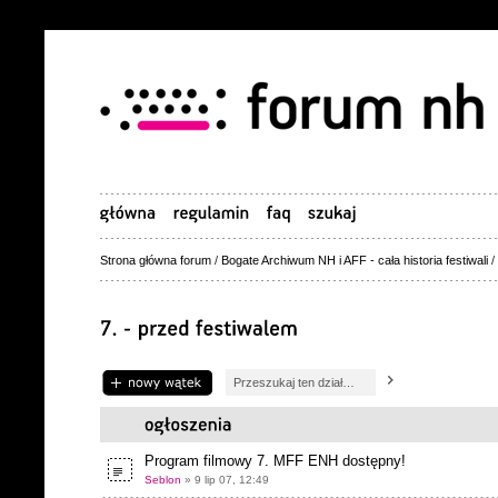
Strona główna forum
/
Bogate Archiwum NH i AFF - cała historia festiwali
/
Napisz wątek
Program filmowy 7. MFF ENH dostępny!
Seblon
» 9 lip 07, 12:49