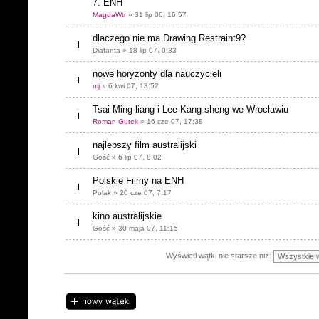
7. ENH
MagdaWtr
» 31 lip 06, 16:57
dlaczego nie ma Drawing Restraint9?
Diafanta » 18 lip 07, 0:33
nowe horyzonty dla nauczycieli
mj
» 6 kwi 07, 13:52
Tsai Ming-liang i Lee Kang-sheng we Wrocławiu
Roman Gutek
» 16 cze 07, 17:38
najlepszy film australijski
Gość » 6 lip 07, 8:02
Polskie Filmy na ENH
Polak » 20 cze 07, 7:17
kino australijskie
Gość » 30 maja 07, 11:15
Wyświetl wątki nie starsze niż:
Napisz wątek