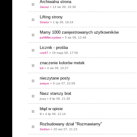
Archiwalna strona
Jarosz
» 13 sie 09, 16:39
Lifting strony
Strator
» 1 lip 09, 19:24
Mamy 1000 zarejestrowanych użytkowników
paNMieczyslaw
» 5 sie 09, 12:48
Licznik - prośba
cze67
» 19 maja 09, 17:59
znaczenie kolorów metek
luli
» 4 sie 08, 10:27
nieczytane posty
asique
» 9 cze 07, 22:06
Nasz starszy brat
joaq » 8 lip 08, 21:39
błąd w opisie
lil » 4 lip 08, 12:14
Rozbudowany dział "Rozmawiamy"
Seblon
» 20 wrz 07, 21:23