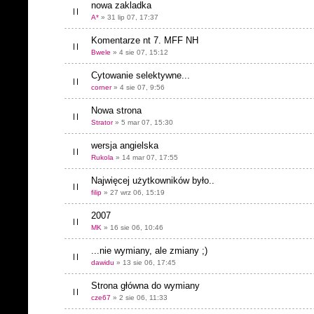
nowa zakladka
A*
» 31 lip 07, 17:37
Komentarze nt 7. MFF NH
Bwele
» 4 sie 07, 15:12
Cytowanie selektywne...
corner
» 4 sie 07, 9:56
Nowa strona
Strator
» 5 mar 07, 15:30
wersja angielska
Rukola
» 14 mar 07, 17:55
Najwięcej użytkowników było..
filip
» 27 wrz 06, 15:19
2007
MK
» 16 sie 06, 10:46
...nie wymiany, ale zmiany ;)
dawidu
» 13 sie 06, 17:45
Strona główna do wymiany
cze67
» 2 sie 06, 11:33