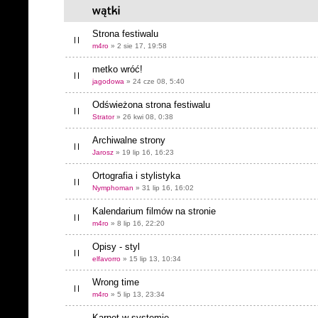
Strona festiwalu
m4ro
» 2 sie 17, 19:58
metko wróć!
jagodowa
» 24 cze 08, 5:40
Odświeżona strona festiwalu
Strator
» 26 kwi 08, 0:38
Archiwalne strony
Jarosz
» 19 lip 16, 16:23
Ortografia i stylistyka
Nymphoman
» 31 lip 16, 16:02
Kalendarium filmów na stronie
m4ro
» 8 lip 16, 22:20
Opisy - styl
elfavorro
» 15 lip 13, 10:34
Wrong time
m4ro
» 5 lip 13, 23:34
Karnet w systemie.