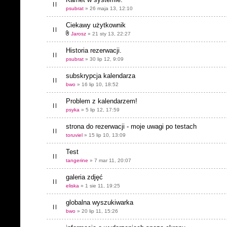
psubrat
» 26 maja 13, 12:10
Ciekawy użytkownik
Jarosz
» 21 sty 13, 22:27
Historia rezerwacji.
psubrat
» 30 lip 12, 9:09
subskrypcja kalendarza
bwo
» 16 lip 10, 18:52
Problem z kalendarzem!
psyka
» 5 lip 12, 17:59
strona do rezerwacji - moje uwagi po testach
toruviel
» 15 lip 10, 13:09
Test
tangerine
» 7 mar 11, 20:07
galeria zdjęć
eliska
» 1 sie 11, 19:25
globalna wyszukiwarka
bwo
» 20 lip 11, 15:26