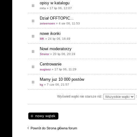
opisy w katalogu
mrta » 17 lip 06, 12:07
Dział OFFTOPIC...
zeteenoen
» 4 sie 06, 11:53
nowe ikonki
MK
» 24 lip 06, 16:49
Nowi moderatorzy
Strator
» 20 lip 06, 20:19
Centrowanie
augiasz
» 17 lip 06, 11:29
Mamy juz 10 000 postów
kg
» 7 cze 06, 21:57
Wyświetl wątki nie starsze niż:
Napisz wątek
Powrót do Strona główna forum