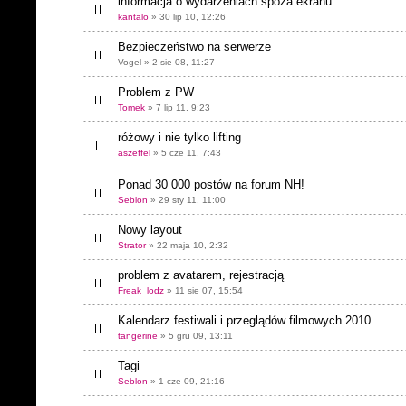
informacja o wydarzeniach spoza ekranu
kantalo
» 30 lip 10, 12:26
Bezpieczeństwo na serwerze
Vogel » 2 sie 08, 11:27
Problem z PW
Tomek
» 7 lip 11, 9:23
różowy i nie tylko lifting
aszeffel
» 5 cze 11, 7:43
Ponad 30 000 postów na forum NH!
Seblon
» 29 sty 11, 11:00
Nowy layout
Strator
» 22 maja 10, 2:32
problem z avatarem, rejestracją
Freak_lodz
» 11 sie 07, 15:54
Kalendarz festiwali i przeglądów filmowych 2010
tangerine
» 5 gru 09, 13:11
Tagi
Seblon
» 1 cze 09, 21:16