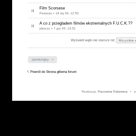
Film Scorsese
Pessoaa » 18 sty 06, 12:50
A co z przegladem filmów ekstremalnych F.U.C.K.??
pikaczu » 7 gru 05, 14:52
Wyświetl wątki nie starsze niż:
Dział zablokowany
Powrót do Strona główna forum
Realizacja:
Pracownia Pakamera
• po