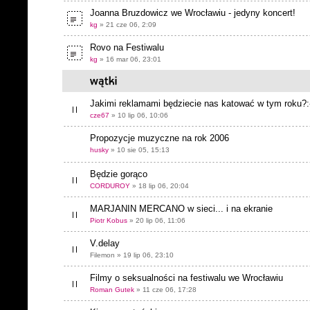
Joanna Bruzdowicz we Wrocławiu - jedyny koncert!
kg
» 21 cze 06, 2:09
Rovo na Festiwalu
kg
» 16 mar 06, 23:01
Jakimi reklamami będziecie nas katować w tym roku?:
cze67
» 10 lip 06, 10:06
Propozycje muzyczne na rok 2006
husky
» 10 sie 05, 15:13
Będzie gorąco
CORDUROY
» 18 lip 06, 20:04
MARJANIN MERCANO w sieci... i na ekranie
Piotr Kobus
» 20 lip 06, 11:06
V.delay
Filemon » 19 lip 06, 23:10
Filmy o seksualności na festiwalu we Wrocławiu
Roman Gutek
» 11 cze 06, 17:28