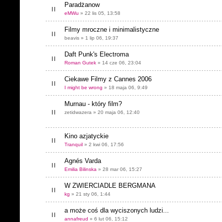
Paradżanow
eMWu
» 22 lis 05, 13:58
Filmy mroczne i minimalistyczne
beavis » 1 lip 06, 19:37
Daft Punk's Electroma
Roman Gutek
» 14 cze 06, 23:04
Ciekawe Filmy z Cannes 2006
I might be wrong
» 18 maja 06, 9:49
Murnau - który film?
zetidwazera » 20 maja 06, 12:40
Kino azjatyckie
Tranquil
» 2 kwi 06, 17:56
Agnés Varda
Emilia Bilinska
» 28 mar 06, 15:27
W ZWIERCIADLE BERGMANA
kg
» 21 sty 06, 1:44
a może coś dla wyciszonych ludzi...
annafreud
» 6 lut 06, 15:12