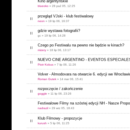
Kino argentyńskie
blueoko
» 28 paź 05, 12:25
przegląd VJski - klub festiwalowy
neon
» 19 lip 06, 16:37
gdzie wystawa fotografii?
gc » 19 lip 06, 14:28
Czego po Festiwalu na pewno nie będzie w kinach?
mizery
» 18 lip 06, 13:17
NUEVO CINE ARGENTINO - EVENTOS ESPECIALE
Piotr Kobus
» 7 lip 06, 11:26
Volver - Almodovara na otwarcie 6. edycji we Wrocławi
Roman Gutek
» 14 mar 06, 15:41
rozpoczęcie / zakończenie
goggle
» 11 lip 06, 23:26
Festiwalowe Filmy na szóstej edycji NH - Nasze Prop
nadrazil
» 29 wrz 05, 18:43
Klub Filmowy - propozycje
kurush
» 5 lip 06, 11:25