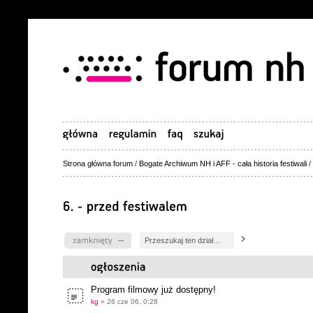
Strona główna forum
/
Bogate Archiwum NH i AFF - cała historia festiwali
/
Dział zablokowany
Program filmowy już dostępny!
kg
» 26 cze 06, 0:28