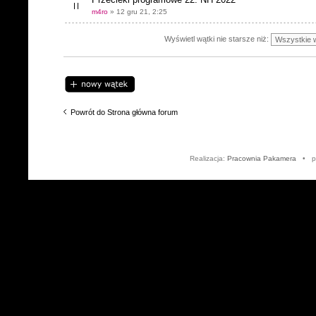
m4ro
» 12 gru 21, 2:25
Wyświetl wątki nie starsze niż:
Napisz wątek
Powrót do Strona główna forum
Realizacja:
Pracownia Pakamera
• po