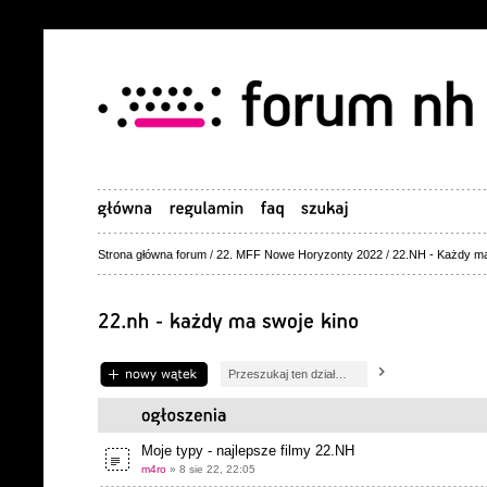
Strona główna forum
/
22. MFF Nowe Horyzonty 2022
/
22.NH - Każdy ma
Napisz wątek
Moje typy - najlepsze filmy 22.NH
m4ro
» 8 sie 22, 22:05