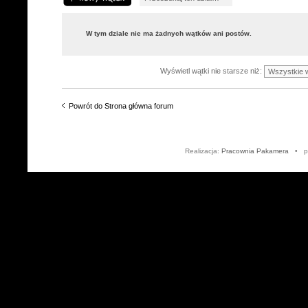
W tym dziale nie ma żadnych wątków ani postów.
Wyświetl wątki nie starsze niż:
Powrót do Strona główna forum
Realizacja:
Pracownia Pakamera
• po