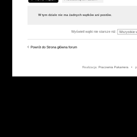
W tym dziale nie ma żadnych wątków ani postów.
Wyświetl wątki nie starsze niż:
Powrót do Strona główna forum
Realizacja:
Pracownia Pakamera
• po