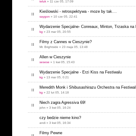
teluk
» 11 cze 05, 17:09
Kieślowski - retrospektywa - moze by tak....
saygon
» 10 cze 05, 22:41
Wydarzenie Specjalne- Conreaux, Minton, Trzaska na 
kg
» 23 mar 05, 20:55
Filmy z Cannes w Cieszynie?
Mr. Brightside » 23 maja 05, 13:48
Allen w Cieszynie
sesese
» 1 kwi 05, 15:43
Wydarzenie Specjalne - Erzi Kiss na Festiwalu
kg
» 13 mar 05, 0:21
Meredith Monk i Shibusashirazu Orchestra na Festiwal
kg
» 22 lut 05, 14:18
Niech zagra Agressiva 69!
john » 3 kwi 05, 16:24
czy bedzie nieme kino?
andi » 3 kwi 05, 16:34
Filmy Pewne