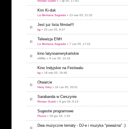
Roman Gutek
» 7 lip 05, 17:43
Kim Ki-duk
La Montana Sagrada
» 23 mar 05, 21:02
Jest juz lista filmów!!!
kg
» 25 cze 05, 8:47
Telewizja ENH
La Montana Sagrada
» 7 cze 05, 17:22
kino latynoamerykańskie
eMWu » 9 cze 05, 14:16
Kino Indyjskie na Festiwalu
kg
» 18 mar 05, 19:46
Otwarcie
Harry Grey
» 16 cze 05, 20:01
Sarabanda w Cieszynie
Roman Gutek
» 8 gru 04, 9:13
Sugestie programowe
Fluxus
» 29 gru 04, 1:52
Dwa muzyczne tematy - DJ-e i muzyka "poważna" :)