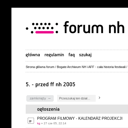
Strona główna forum
/
Bogate Archiwum NH i AFF - cała historia festiwali
/
Dział zablokowany
PROGRAM FILMOWY - KALENDARZ PROJEKCJI
kg
» 27 cze 05, 22:14