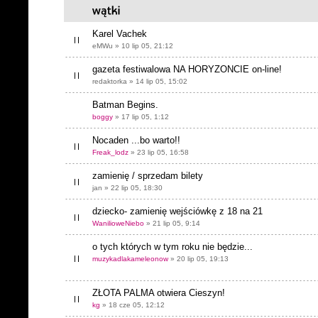
Karel Vachek
eMWu » 10 lip 05, 21:12
gazeta festiwalowa NA HORYZONCIE on-line!
redaktorka » 14 lip 05, 15:02
Batman Begins.
boggy
» 17 lip 05, 1:12
Nocaden ...bo warto!!
Freak_lodz
» 23 lip 05, 16:58
zamienię / sprzedam bilety
jan » 22 lip 05, 18:30
dziecko- zamienię wejściówkę z 18 na 21
WanilioweNiebo
» 21 lip 05, 9:14
o tych których w tym roku nie będzie...
muzykadlakameleonow
» 20 lip 05, 19:13
ZŁOTA PALMA otwiera Cieszyn!
kg
» 18 cze 05, 12:12