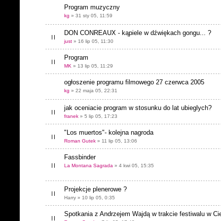
Program muzyczny
kg
» 31 sty 05, 11:59
DON CONREAUX - kąpiele w dźwiękach gongu... ?
just
» 16 lip 05, 11:30
Program
MK
» 13 lip 05, 11:29
ogłoszenie programu filmowego 27 czerwca 2005
kg
» 22 maja 05, 22:31
jak oceniacie program w stosunku do lat ubieglych?
franek
» 5 lip 05, 17:23
"Los muertos"- kolejna nagroda
Roman Gutek
» 11 lip 05, 13:06
Fassbinder
La Montana Sagrada
» 4 kwi 05, 15:35
Projekcje plenerowe ?
Harry » 10 lip 05, 0:35
Spotkania z Andrzejem Wajdą w trakcie festiwalu w Ci