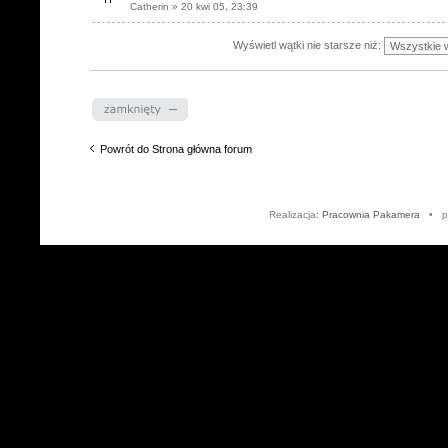
Catherin » 20 kwi 05, 23:39
Wyświetl wątki nie starsze niż:
Dział zablokowany
Powrót do Strona główna forum
Realizacja:
Pracownia Pakamera
• po