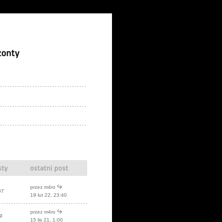
przez
m4ro
07
19 lut 22, 23:40
przez
m4ro
9
15 lis 21, 1:00