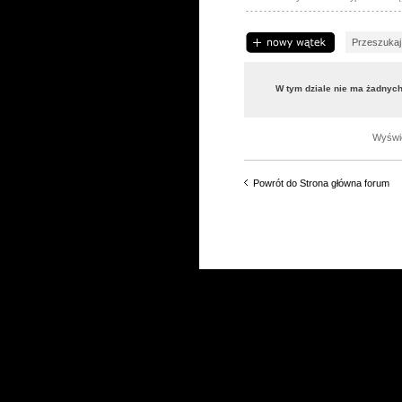
Napisz wątek
W tym dziale nie ma żadnyc
Wyświe
Powrót do Strona główna forum