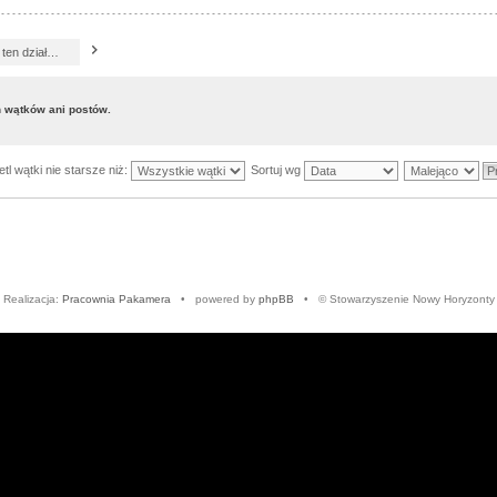
h wątków ani postów.
tl wątki nie starsze niż:
Sortuj wg
Realizacja:
Pracownia Pakamera
• powered by
phpBB
• © Stowarzyszenie Nowy Horyzonty