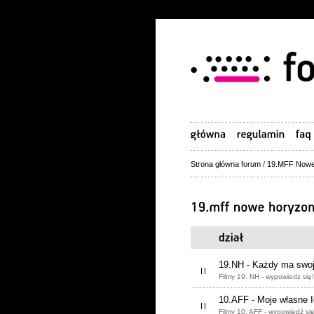
Strona główna forum
/
19.MFF Nowe 
19.NH - Każdy ma swoj
Filmy 19. NH - wypowiedz się!
10.AFF - Moje własne 
Filmy 10. AFF - wypowiedź się