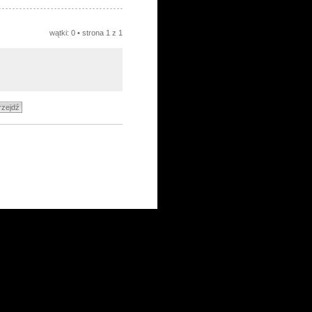
wątki: 0 • strona
1
z
1