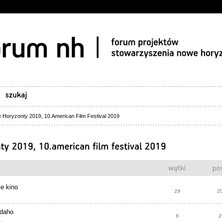
Horyzonty 2019, 10.American Film Festival 2019
e kino
29
2
Idaho
6
2
.