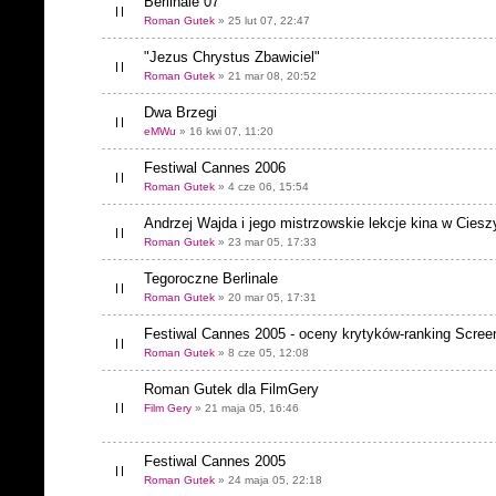
Berlinale`07
Roman Gutek
» 25 lut 07, 22:47
"Jezus Chrystus Zbawiciel"
Roman Gutek
» 21 mar 08, 20:52
Dwa Brzegi
eMWu
» 16 kwi 07, 11:20
Festiwal Cannes 2006
Roman Gutek
» 4 cze 06, 15:54
Andrzej Wajda i jego mistrzowskie lekcje kina w Ciesz
Roman Gutek
» 23 mar 05, 17:33
Tegoroczne Berlinale
Roman Gutek
» 20 mar 05, 17:31
Festiwal Cannes 2005 - oceny krytyków-ranking Screen
Roman Gutek
» 8 cze 05, 12:08
Roman Gutek dla FilmGery
Film Gery
» 21 maja 05, 16:46
Festiwal Cannes 2005
Roman Gutek
» 24 maja 05, 22:18