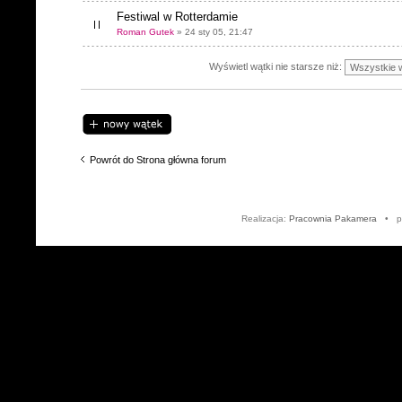
Festiwal w Rotterdamie
Roman Gutek
» 24 sty 05, 21:47
Wyświetl wątki nie starsze niż:
Napisz wątek
Powrót do Strona główna forum
Realizacja:
Pracownia Pakamera
• po