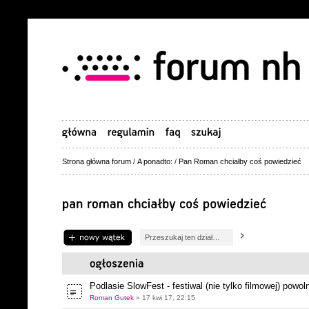
Strona główna forum
/
A ponadto:
/
Pan Roman chciałby coś powiedzieć
Napisz wątek
Podlasie SlowFest - festiwal (nie tylko filmowej) powol
Roman Gutek
» 17 kwi 17, 22:15