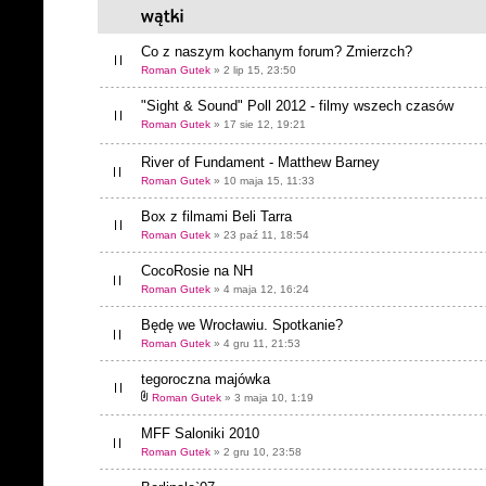
Co z naszym kochanym forum? Zmierzch?
Roman Gutek
» 2 lip 15, 23:50
"Sight & Sound" Poll 2012 - filmy wszech czasów
Roman Gutek
» 17 sie 12, 19:21
River of Fundament - Matthew Barney
Roman Gutek
» 10 maja 15, 11:33
Box z filmami Beli Tarra
Roman Gutek
» 23 paź 11, 18:54
CocoRosie na NH
Roman Gutek
» 4 maja 12, 16:24
Będę we Wrocławiu. Spotkanie?
Roman Gutek
» 4 gru 11, 21:53
tegoroczna majówka
Roman Gutek
» 3 maja 10, 1:19
MFF Saloniki 2010
Roman Gutek
» 2 gru 10, 23:58