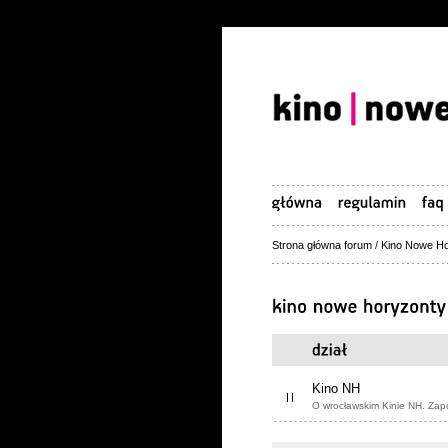
Strona główna forum
/
Kino Nowe Ho
Kino NH
O wrocławskim Kinie NH. Zap