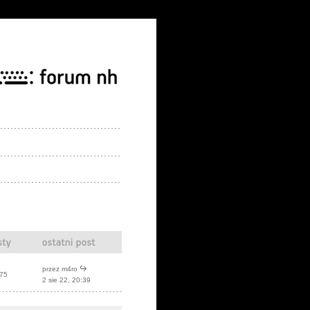
przez
m4ro
75
2 sie 22, 20:39