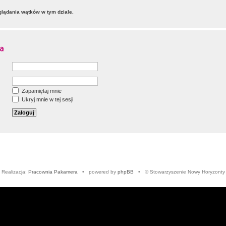
lądania wątków w tym dziale.
Zapamiętaj mnie
Ukryj mnie w tej sesji
Realizacja:
Pracownia Pakamera
• powered by
phpBB
• © Stowarzyszenie Nowy Horyzonty