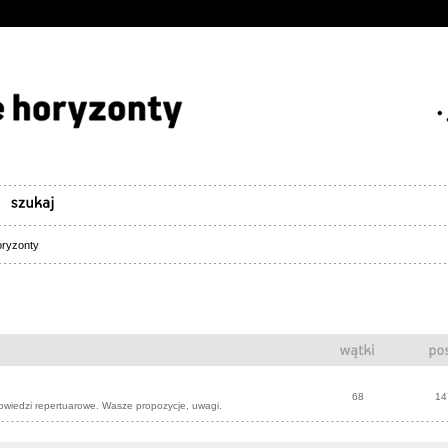
ryzonty
68
14
owiedzi repertuarowe. Wasze propozycje, uwagi.