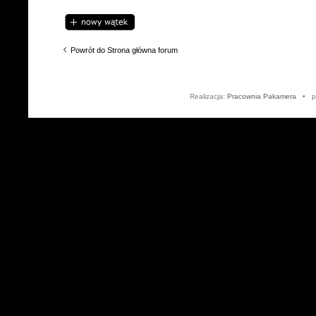
Napisz wątek
Powrót do Strona główna forum
Realizacja:
Pracownia Pakamera
• po