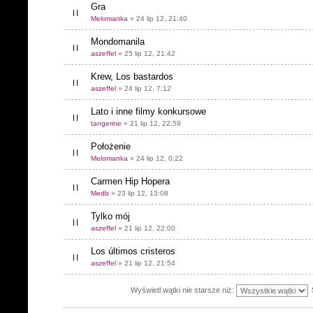
Gra
Melomanka
» 24 lip 12, 21:40
Mondomanila
aszeffel
» 25 lip 12, 21:42
Krew, Los bastardos
aszeffel
» 24 lip 12, 7:12
Lato i inne filmy konkursowe
tangerine
» 21 lip 12, 22:59
Położenie
Melomanka
» 24 lip 12, 0:22
Carmen Hip Hopera
Medb
» 23 lip 12, 13:08
Tylko mój
aszeffel
» 21 lip 12, 22:00
Los últimos cristeros
aszeffel
» 21 lip 12, 21:54
Wyświetl wątki nie starsze niż: