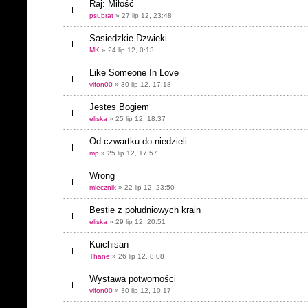
Raj: Miłość
psubrat
» 27 lip 12, 23:48
Sasiedzkie Dzwieki
MK
» 24 lip 12, 0:13
Like Someone In Love
vifon00
» 30 lip 12, 17:18
Jestes Bogiem
eliska
» 25 lip 12, 18:37
Od czwartku do niedzieli
mp
» 25 lip 12, 17:57
Wrong
miecznik
» 22 lip 12, 23:50
Bestie z południowych krain
eliska
» 29 lip 12, 20:51
Kuichisan
Thane
» 26 lip 12, 8:08
Wystawa potworności
vifon00
» 30 lip 12, 10:17