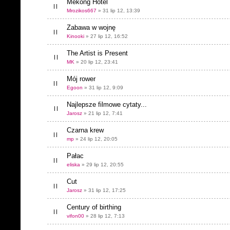
Mekong Hotel
Mrozikos667
» 31 lip 12, 13:39
Zabawa w wojnę
Kinooki
» 27 lip 12, 16:52
The Artist is Present
MK
» 20 lip 12, 23:41
Mój rower
Egoon
» 31 lip 12, 9:09
Najlepsze filmowe cytaty...
Jarosz
» 21 lip 12, 7:41
Czarna krew
mp
» 24 lip 12, 20:05
Pałac
eliska
» 29 lip 12, 20:55
Cut
Jarosz
» 31 lip 12, 17:25
Century of birthing
vifon00
» 28 lip 12, 7:13