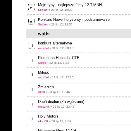
Moje typy - najlepsze filmy 12.T-MNH
Seblon
» 29 lip 12, 18:30
Konkurs Nowe Horyzonty - podsumowanie
Seblon
» 26 lip 12, 22:56
konkurs alternatywa
aszeffel
» 31 lip 12, 20:13
Florentina Hubaldo, CTE
Grzes
» 22 lip 12, 8:24
Miłość
aszeffel
» 19 lip 12, 22:30
Zmierzch
d4b0
» 23 lip 12, 10:46
Dupǎ dealuri (Za wgórzami)
miecznik
» 22 lip 12, 23:45
Holy Motors
vifon00
» 30 lip 12, 8:06
Najgorsze filmy 12.NH