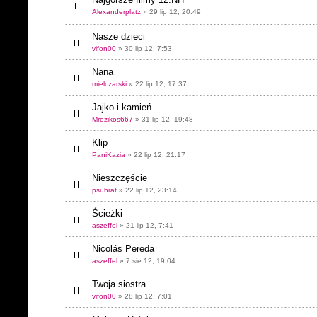
Alexanderplatz
» 29 lip 12, 20:49
Nasze dzieci
vifon00
» 30 lip 12, 7:53
Nana
mielczarski
» 22 lip 12, 17:37
Jajko i kamień
Mrozikos667
» 31 lip 12, 19:48
Klip
PaniKazia
» 22 lip 12, 21:17
Nieszczęście
psubrat
» 22 lip 12, 23:14
Ścieżki
aszeffel
» 21 lip 12, 7:41
Nicolás Pereda
aszeffel
» 7 sie 12, 19:04
Twoja siostra
vifon00
» 28 lip 12, 7:01