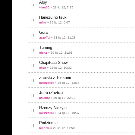
Alpy
vifon00
» 29 lip 12, 7:25
Hanezu no tsuki
m4ro
» 29 lip 12, 0:07
Góra
aszeffel
» 23 lip 12, 21:38
Turning
eliska
» 29 lip 12, 21:01
Chapiteau Show
okon
» 26 lip 12, 10:32
Zapiski z Toskanii
mielczarski
» 25 lip 12, 14:14
Jutro (Zavtra)
psubrat
» 25 lip 12, 22:22
Rzeczy Niczyje
mielczarski
» 24 lip 12, 16:37
Podziemie
Kinooki
» 23 lip 12, 11:58