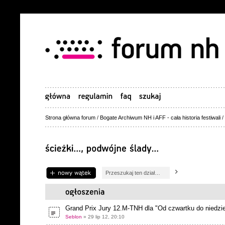
Strona główna forum
/
Bogate Archiwum NH i AFF - cała historia festiwali
/
Napisz wątek
Grand Prix Jury 12.M-TNH dla "Od czwartku do niedziel
Seblon
» 29 lip 12, 20:10