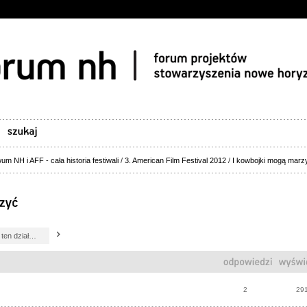
um NH i AFF - cała historia festiwali
/
3. American Film Festival 2012
/
I kowbojki mogą marz
2
29