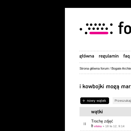
Strona główna forum
/
Bogate Archiw
Napisz wątek
Trochę zdjęć
eliska
» 18 lis 12, 9:14