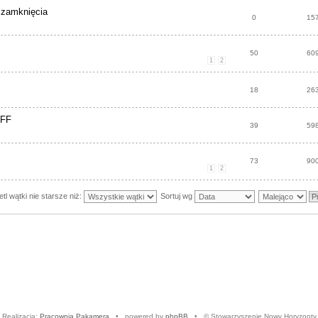
 zamknięcia
0
15
50
60
1
2
18
26
AFF
39
59
73
90
1
2
tl wątki nie starsze niż:
Sortuj wg
Realizacja:
Pracownia Pakamera
• powered by
phpBB
• © Stowarzyszenie Nowy Horyzonty