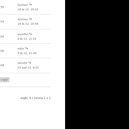
dyzman
735
16 lis 12, 19:10
dyzman
916
16 lis 12, 18:58
aszeffel
334
9 lis 12, 11:24
m4ro
836
8 lis 12, 21:49
vifon00
049
23 paź 12, 9:31
wątki: 6 • strona
1
z
1