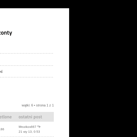
yć
wątki: 6 • strona
1
z
1
Mrozikos667
186
21 sty 13, 0:53