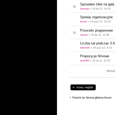
Sprzedam bilet na galę
dyzman
» 16 lis 12, 19:10
Sprawy organizacyjne
kovan
» 24 paź 12, 14:31
Przecieki programowe
Jarosz
» 16 lip 12, 11:58
Liczba sal podczas 3.
elbereth
» 26 paź 12, 9:24
Propozycje filmowe
aszeffel
» 22 lis 11, 11:20
Wyświe
Napisz wątek
Powrót do Strona główna forum