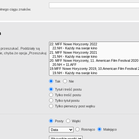
lnego ciągu znaków.
z przeszukać. Poddziały są
e, chyba że opcja „Przeszukuj
Tak
Nie
Tytuł i treść postu
Tylko treść postu
Tylko tytuł postu
Tylko pierwszy post wątku
Posty
Wątki
Rosnąco
Malejąco