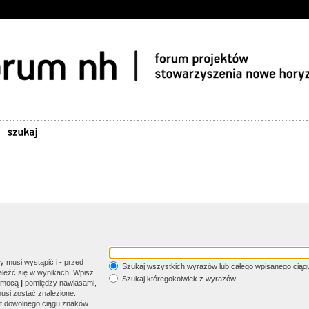
y musi wystąpić i
-
przed
Szukaj wszystkich wyrazów lub całego wpisanego ciąg
aleźć się w wynikach. Wpisz
Szukaj któregokolwiek z wyrazów
pomocą
|
pomiędzy nawiasami,
 musi zostać znalezione.
t dowolnego ciągu znaków.