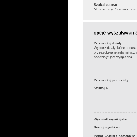
Szukaj autora:
Możesz użyć * zamiast dowo
Przeszukaj działy:
Wybierz działy, które chces
przeszukiwane automatyczni
poddziały” jest wyłączona.
Przeszukaj poddziały:
Szukaj w:
Wyświetl wyniki jako:
Sortuj wyniki wg:
Pokaż wyniki z ostatnich: