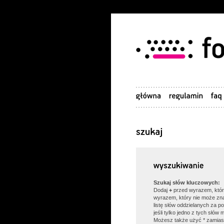
Szukaj słów kluczowych:
Dodaj
+
przed wyrazem, któr
wyrazem, który nie może zn
listę słów oddzielanych za 
jeśli tylko jedno z tych słów
Możesz także użyć * zamias