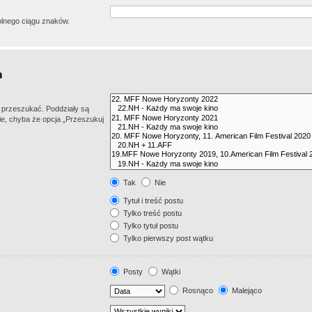
lnego ciągu znaków.
z przeszukać. Poddziały są
e, chyba że opcja „Przeszukuj
Tak
Nie
Tytuł i treść postu
Tylko treść postu
Tylko tytuł postu
Tylko pierwszy post wątku
Posty
Wątki
Rosnąco
Malejąco