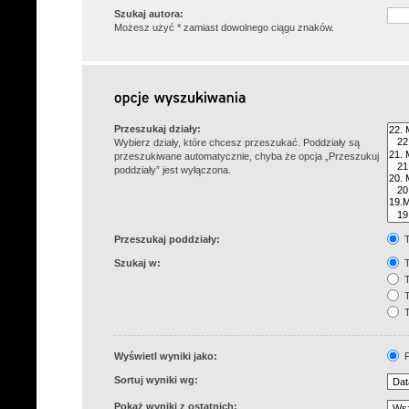
Szukaj autora:
Możesz użyć * zamiast dowolnego ciągu znaków.
Przeszukaj działy:
Wybierz działy, które chcesz przeszukać. Poddziały są
przeszukiwane automatycznie, chyba że opcja „Przeszukuj
poddziały” jest wyłączona.
Przeszukaj poddziały:
T
Szukaj w:
T
T
T
T
Wyświetl wyniki jako:
P
Sortuj wyniki wg:
Pokaż wyniki z ostatnich: