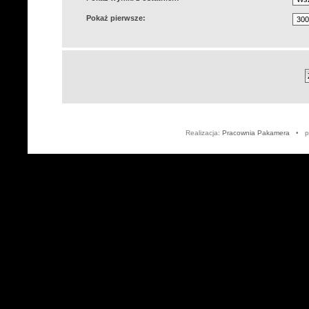
Pokaż pierwsze:
Realizacja:
Pracownia Pakamera
• po