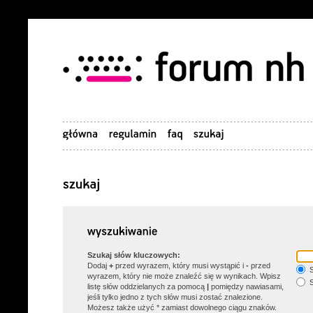
Szukaj słów kluczowych:
Dodaj
+
przed wyrazem, który musi wystąpić i
-
przed
S
wyrazem, który nie może znaleźć się w wynikach. Wpisz
S
listę słów oddzielanych za pomocą
|
pomiędzy nawiasami,
jeśli tylko jedno z tych słów musi zostać znalezione.
Możesz także użyć * zamiast dowolnego ciągu znaków.