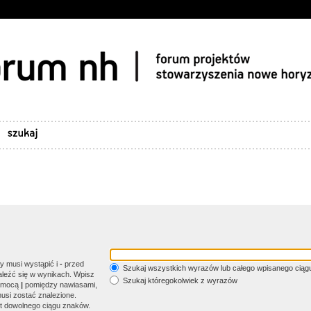
y musi wystąpić i
-
przed
Szukaj wszystkich wyrazów lub całego wpisanego ciąg
aleźć się w wynikach. Wpisz
Szukaj któregokolwiek z wyrazów
pomocą
|
pomiędzy nawiasami,
 musi zostać znalezione.
t dowolnego ciągu znaków.