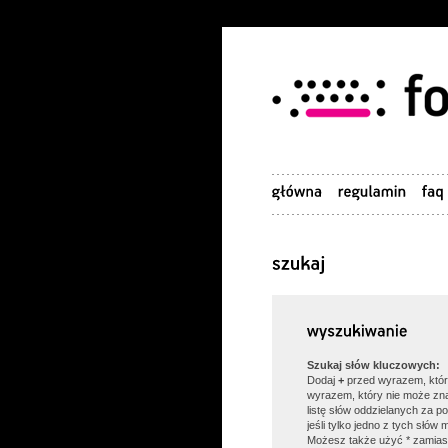
Szukaj słów kluczowych:
Dodaj
+
przed wyrazem, któr
wyrazem, który nie może zn
listę słów oddzielanych za 
jeśli tylko jedno z tych słów
Możesz także użyć * zamias