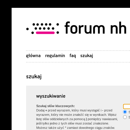
Szukaj słów kluczowych:
Dodaj
+
przed wyrazem, który musi wystąpić i
-
przed
S
wyrazem, który nie może znaleźć się w wynikach. Wpisz
S
listę słów oddzielanych za pomocą
|
pomiędzy nawiasami,
jeśli tylko jedno z tych słów musi zostać znalezione.
Możesz także użyć * zamiast dowolnego ciągu znaków.