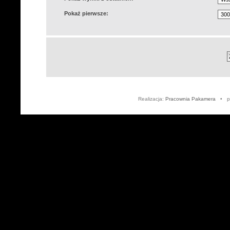
Pokaż pierwsze:
Realizacja:
Pracownia Pakamera
• po