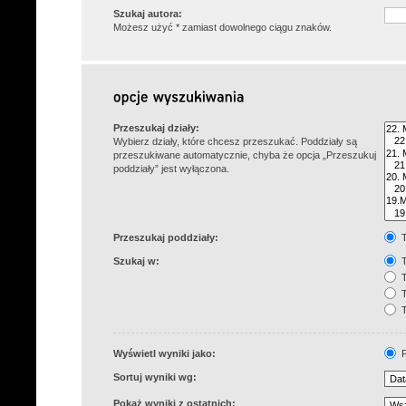
Szukaj autora:
Możesz użyć * zamiast dowolnego ciągu znaków.
Przeszukaj działy:
Wybierz działy, które chcesz przeszukać. Poddziały są
przeszukiwane automatycznie, chyba że opcja „Przeszukuj
poddziały” jest wyłączona.
Przeszukaj poddziały:
T
Szukaj w:
T
T
T
T
Wyświetl wyniki jako:
P
Sortuj wyniki wg:
Pokaż wyniki z ostatnich: