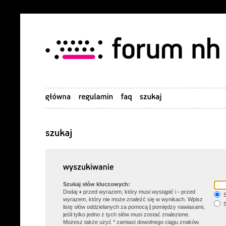
Szukaj słów kluczowych:
Dodaj
+
przed wyrazem, który musi wystąpić i
-
przed
S
wyrazem, który nie może znaleźć się w wynikach. Wpisz
S
listę słów oddzielanych za pomocą
|
pomiędzy nawiasami,
jeśli tylko jedno z tych słów musi zostać znalezione.
Możesz także użyć * zamiast dowolnego ciągu znaków.