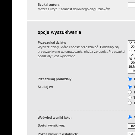
Szukaj autora:
Możesz użyć * zamiast dowolnego ciągu znaków.
Przeszukaj działy:
Wybierz działy, które chcesz przeszukać. Poddziały są
przeszukiwane automatycznie, chyba że opcja „Przeszukuj
poddziały” jest wyłączona.
Przeszukaj poddziały:
T
Szukaj w:
T
T
T
T
Wyświetl wyniki jako:
P
Sortuj wyniki wg:
Pokaż wyniki z ostatnich: