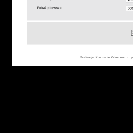
Pokaż pierwsze:
Realizacja:
Pracownia Pakamera
• po