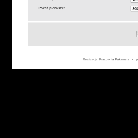
Pokaż pierwsze:
Realizacja:
Pracownia Pakamera
• po