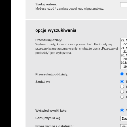
Szukaj autora:
Możesz użyć * zamiast dowolnego ciągu znaków.
Przeszukaj działy:
Wybierz działy, które chcesz przeszukać. Poddziały są
przeszukiwane automatycznie, chyba że opcja „Przeszukuj
poddziały” jest wyłączona.
Przeszukaj poddziały:
T
Szukaj w:
T
T
T
T
Wyświetl wyniki jako:
P
Sortuj wyniki wg:
Pokaż wyniki z ostatnich: