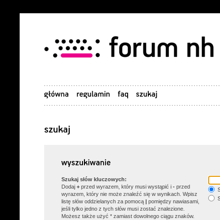
Szukaj słów kluczowych:
Dodaj
+
przed wyrazem, który musi wystąpić i
-
przed
S
wyrazem, który nie może znaleźć się w wynikach. Wpisz
S
listę słów oddzielanych za pomocą
|
pomiędzy nawiasami,
jeśli tylko jedno z tych słów musi zostać znalezione.
Możesz także użyć * zamiast dowolnego ciągu znaków.