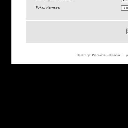
Pokaż pierwsze:
Realizacja:
Pracownia Pakamera
• po