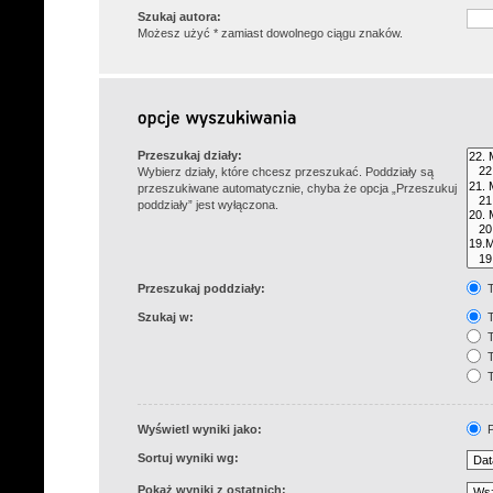
Szukaj autora:
Możesz użyć * zamiast dowolnego ciągu znaków.
Przeszukaj działy:
Wybierz działy, które chcesz przeszukać. Poddziały są
przeszukiwane automatycznie, chyba że opcja „Przeszukuj
poddziały” jest wyłączona.
Przeszukaj poddziały:
T
Szukaj w:
T
T
T
T
Wyświetl wyniki jako:
P
Sortuj wyniki wg:
Pokaż wyniki z ostatnich: