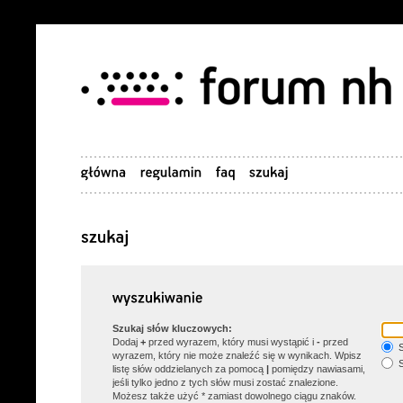
Szukaj słów kluczowych:
Dodaj
+
przed wyrazem, który musi wystąpić i
-
przed
S
wyrazem, który nie może znaleźć się w wynikach. Wpisz
S
listę słów oddzielanych za pomocą
|
pomiędzy nawiasami,
jeśli tylko jedno z tych słów musi zostać znalezione.
Możesz także użyć * zamiast dowolnego ciągu znaków.