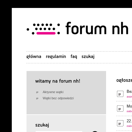
Be
Aktywne wątki
asze
Wątki bez odpowiedzi
Moj
m4r
22
m4r