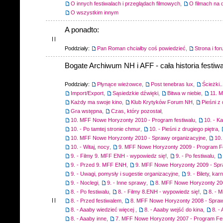
O innych festiwalach i przeglądach filmowych
,
O filmach na 
O wszystkim innym
A ponadto:
Poddziały:
Pan Roman chciałby coś powiedzieć
,
Strona i fo
Bogate Archiwum NH i AFF - cała historia festiwa
Poddziały:
Płynące wieżowce
,
Post tenebras lux
,
Ścieżki..
Import/Export
,
Sąsiedzkie dźwięki
,
Bitwa w niebie
,
11. 
Każdy ma swoje kino
,
Klub Krytyków Forum NH
,
Pieśni z 
Gra wstępna
,
Czas, który pozostał
,
10. MFF Nowe Horyzonty 2010 - Program festiwalu
,
10. - K
10. - Po tamtej stronie chmur
,
10. - Pieśni z drugiego piętra
,
10. MFF Nowe Horyzonty 2010 - Sprawy organizacyjne
,
10.
10. - Witaj, nocy
,
9. MFF Nowe Horyzonty 2009 - Program F
9. - Filmy 9. MFF ENH - wypowiedz się!
,
9. - Po festiwalu
,
9. - Przed 9. MFF ENH
,
9. MFF Nowe Horyzonty 2009 - Spr
9. - Uwagi, pomysły i sugestie organizacyjne
,
9. - Bilety, ka
9. - Noclegi
,
9. - Inne sprawy
,
8. MFF Nowe Horyzonty 200
8. - Po festiwalu
,
8. - Filmy 8.ENH - wypowiedz się!
,
8. - M
8. - Przed festiwalem
,
8. MFF Nowe Horyzonty 2008 - Spraw
8. - Aaaby wiedzieć więcej
,
8. - Aaaby wejść do kina
,
8. -
8. - Aaaby inne
,
7. MFF Nowe Horyzonty 2007 - Program Fes