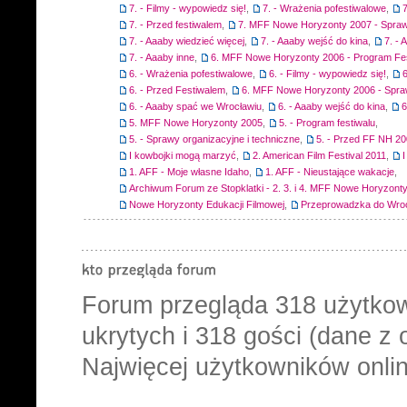
7. - Filmy - wypowiedz się!
,
7. - Wrażenia pofestiwalowe
,
7
7. - Przed festiwalem
,
7. MFF Nowe Horyzonty 2007 - Spraw
7. - Aaaby wiedzieć więcej
,
7. - Aaaby wejść do kina
,
7. -
7. - Aaaby inne
,
6. MFF Nowe Horyzonty 2006 - Program Fes
6. - Wrażenia pofestiwalowe
,
6. - Filmy - wypowiedz się!
,
6
6. - Przed Festiwalem
,
6. MFF Nowe Horyzonty 2006 - Spra
6. - Aaaby spać we Wrocławiu
,
6. - Aaaby wejść do kina
,
6
5. MFF Nowe Horyzonty 2005
,
5. - Program festiwalu
,
5. - Sprawy organizacyjne i techniczne
,
5. - Przed FF NH 2
I kowbojki mogą marzyć
,
2. American Film Festival 2011
,
1. AFF - Moje własne Idaho
,
1. AFF - Nieustające wakacje
,
Archiwum Forum ze Stopklatki - 2. 3. i 4. MFF Nowe Horyzont
Nowe Horyzonty Edukacji Filmowej
,
Przeprowadzka do Wro
Forum przegląda
318
użytkow
ukrytych i 318 gości (dane z 
Najwięcej użytkowników onlin