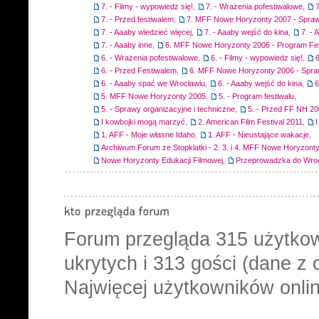
7. - Filmy - wypowiedz się!
,
7. - Wrażenia pofestiwalowe
,
7
7. - Przed festiwalem
,
7. MFF Nowe Horyzonty 2007 - Spraw
7. - Aaaby wiedzieć więcej
,
7. - Aaaby wejść do kina
,
7. -
7. - Aaaby inne
,
6. MFF Nowe Horyzonty 2006 - Program Fes
6. - Wrażenia pofestiwalowe
,
6. - Filmy - wypowiedz się!
,
6
6. - Przed Festiwalem
,
6. MFF Nowe Horyzonty 2006 - Spra
6. - Aaaby spać we Wrocławiu
,
6. - Aaaby wejść do kina
,
6
5. MFF Nowe Horyzonty 2005
,
5. - Program festiwalu
,
5. - Sprawy organizacyjne i techniczne
,
5. - Przed FF NH 2
I kowbojki mogą marzyć
,
2. American Film Festival 2011
,
1. AFF - Moje własne Idaho
,
1. AFF - Nieustające wakacje
,
Archiwum Forum ze Stopklatki - 2. 3. i 4. MFF Nowe Horyzont
Nowe Horyzonty Edukacji Filmowej
,
Przeprowadzka do Wro
Forum przegląda
315
użytkow
ukrytych i 313 gości (dane z 
Najwięcej użytkowników onlin