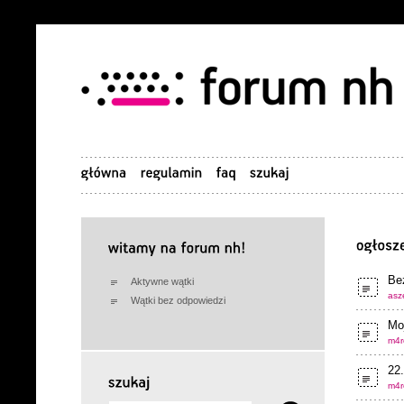
Be
Aktywne wątki
asze
Wątki bez odpowiedzi
Moj
m4r
22
m4r