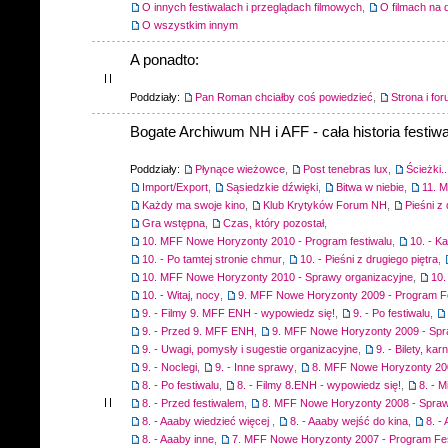
O innych festiwalach i przeglądach filmowych
,
O filmach na 
O wszystkim innym
A ponadto:
Poddziały:
Pan Roman chciałby coś powiedzieć
,
Strona i fo
Bogate Archiwum NH i AFF - cała historia festiwa
Poddziały:
Płynące wieżowce
,
Post tenebras lux
,
Ścieżki..
Import/Export
,
Sąsiedzkie dźwięki
,
Bitwa w niebie
,
11. 
Każdy ma swoje kino
,
Klub Krytyków Forum NH
,
Pieśni z 
Gra wstępna
,
Czas, który pozostał
,
10. MFF Nowe Horyzonty 2010 - Program festiwalu
,
10. - K
10. - Po tamtej stronie chmur
,
10. - Pieśni z drugiego piętra
,
10. MFF Nowe Horyzonty 2010 - Sprawy organizacyjne
,
10.
10. - Witaj, nocy
,
9. MFF Nowe Horyzonty 2009 - Program F
9. - Filmy 9. MFF ENH - wypowiedz się!
,
9. - Po festiwalu
,
9. - Przed 9. MFF ENH
,
9. MFF Nowe Horyzonty 2009 - Spr
9. - Uwagi, pomysły i sugestie organizacyjne
,
9. - Bilety, ka
9. - Noclegi
,
9. - Inne sprawy
,
8. MFF Nowe Horyzonty 200
8. - Po festiwalu
,
8. - Filmy 8.ENH - wypowiedz się!
,
8. - M
8. - Przed festiwalem
,
8. MFF Nowe Horyzonty 2008 - Spraw
8. - Aaaby wiedzieć więcej
,
8. - Aaaby wejść do kina
,
8. -
8. - Aaaby inne
,
7. MFF Nowe Horyzonty 2007 - Program Fes