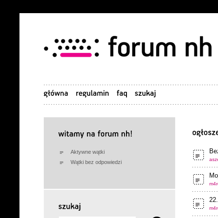
Be
Aktywne wątki
asze
Wątki bez odpowiedzi
Moj
m4r
22
m4r