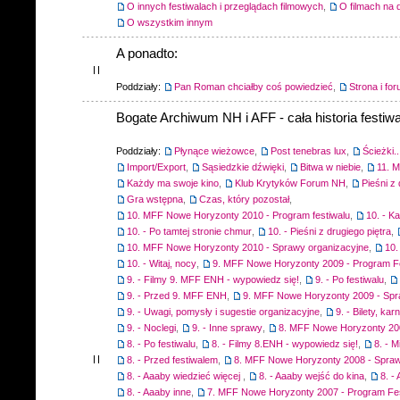
O innych festiwalach i przeglądach filmowych
,
O filmach na 
O wszystkim innym
A ponadto:
Poddziały:
Pan Roman chciałby coś powiedzieć
,
Strona i fo
Bogate Archiwum NH i AFF - cała historia festiwa
Poddziały:
Płynące wieżowce
,
Post tenebras lux
,
Ścieżki..
Import/Export
,
Sąsiedzkie dźwięki
,
Bitwa w niebie
,
11. 
Każdy ma swoje kino
,
Klub Krytyków Forum NH
,
Pieśni z 
Gra wstępna
,
Czas, który pozostał
,
10. MFF Nowe Horyzonty 2010 - Program festiwalu
,
10. - K
10. - Po tamtej stronie chmur
,
10. - Pieśni z drugiego piętra
,
10. MFF Nowe Horyzonty 2010 - Sprawy organizacyjne
,
10.
10. - Witaj, nocy
,
9. MFF Nowe Horyzonty 2009 - Program F
9. - Filmy 9. MFF ENH - wypowiedz się!
,
9. - Po festiwalu
,
9. - Przed 9. MFF ENH
,
9. MFF Nowe Horyzonty 2009 - Spr
9. - Uwagi, pomysły i sugestie organizacyjne
,
9. - Bilety, ka
9. - Noclegi
,
9. - Inne sprawy
,
8. MFF Nowe Horyzonty 200
8. - Po festiwalu
,
8. - Filmy 8.ENH - wypowiedz się!
,
8. - M
8. - Przed festiwalem
,
8. MFF Nowe Horyzonty 2008 - Spraw
8. - Aaaby wiedzieć więcej
,
8. - Aaaby wejść do kina
,
8. -
8. - Aaaby inne
,
7. MFF Nowe Horyzonty 2007 - Program Fes