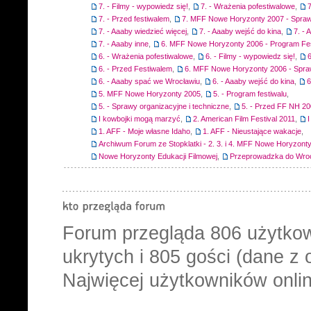
7. - Filmy - wypowiedz się!
,
7. - Wrażenia pofestiwalowe
,
7
7. - Przed festiwalem
,
7. MFF Nowe Horyzonty 2007 - Spraw
7. - Aaaby wiedzieć więcej
,
7. - Aaaby wejść do kina
,
7. -
7. - Aaaby inne
,
6. MFF Nowe Horyzonty 2006 - Program Fes
6. - Wrażenia pofestiwalowe
,
6. - Filmy - wypowiedz się!
,
6
6. - Przed Festiwalem
,
6. MFF Nowe Horyzonty 2006 - Spra
6. - Aaaby spać we Wrocławiu
,
6. - Aaaby wejść do kina
,
6
5. MFF Nowe Horyzonty 2005
,
5. - Program festiwalu
,
5. - Sprawy organizacyjne i techniczne
,
5. - Przed FF NH 2
I kowbojki mogą marzyć
,
2. American Film Festival 2011
,
1. AFF - Moje własne Idaho
,
1. AFF - Nieustające wakacje
,
Archiwum Forum ze Stopklatki - 2. 3. i 4. MFF Nowe Horyzont
Nowe Horyzonty Edukacji Filmowej
,
Przeprowadzka do Wro
Forum przegląda
806
użytkow
ukrytych i 805 gości (dane z 
Najwięcej użytkowników onlin