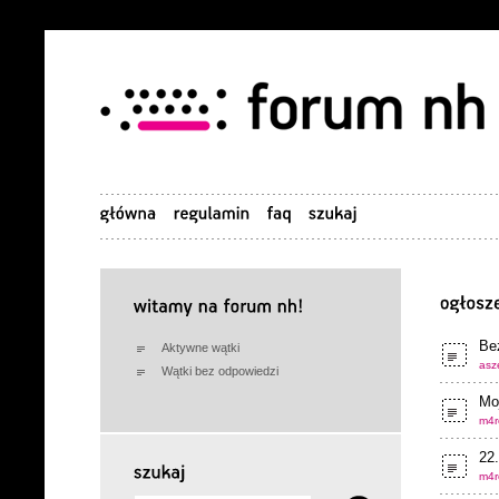
Be
Aktywne wątki
asze
Wątki bez odpowiedzi
Moj
m4r
22
m4r