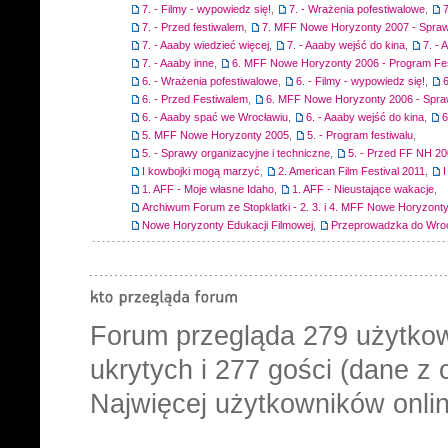
7. - Filmy - wypowiedz się!
,
7. - Wrażenia pofestiwalowe
,
7
7. - Przed festiwalem
,
7. MFF Nowe Horyzonty 2007 - Spraw
7. - Aaaby wiedzieć więcej
,
7. - Aaaby wejść do kina
,
7. -
7. - Aaaby inne
,
6. MFF Nowe Horyzonty 2006 - Program Fes
6. - Wrażenia pofestiwalowe
,
6. - Filmy - wypowiedz się!
,
6
6. - Przed Festiwalem
,
6. MFF Nowe Horyzonty 2006 - Spra
6. - Aaaby spać we Wrocławiu
,
6. - Aaaby wejść do kina
,
6
5. MFF Nowe Horyzonty 2005
,
5. - Program festiwalu
,
5. - Sprawy organizacyjne i techniczne
,
5. - Przed FF NH 2
I kowbojki mogą marzyć
,
2. American Film Festival 2011
,
1. AFF - Moje własne Idaho
,
1. AFF - Nieustające wakacje
,
Archiwum Forum ze Stopklatki - 2. 3. i 4. MFF Nowe Horyzont
Nowe Horyzonty Edukacji Filmowej
,
Przeprowadzka do Wro
Forum przegląda
279
użytkow
ukrytych i 277 gości (dane z 
Najwięcej użytkowników onlin