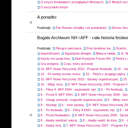
O innych festiwalach i przeglądach filmowych
,
O filmach na 
O wszystkim innym
A ponadto:
Poddziały:
Pan Roman chciałby coś powiedzieć
,
Strona i fo
Bogate Archiwum NH i AFF - cała historia festiwa
Poddziały:
Płynące wieżowce
,
Post tenebras lux
,
Ścieżki..
Import/Export
,
Sąsiedzkie dźwięki
,
Bitwa w niebie
,
11. 
Każdy ma swoje kino
,
Klub Krytyków Forum NH
,
Pieśni z 
Gra wstępna
,
Czas, który pozostał
,
10. MFF Nowe Horyzonty 2010 - Program festiwalu
,
10. - K
10. - Po tamtej stronie chmur
,
10. - Pieśni z drugiego piętra
,
10. MFF Nowe Horyzonty 2010 - Sprawy organizacyjne
,
10.
10. - Witaj, nocy
,
9. MFF Nowe Horyzonty 2009 - Program F
9. - Filmy 9. MFF ENH - wypowiedz się!
,
9. - Po festiwalu
,
9. - Przed 9. MFF ENH
,
9. MFF Nowe Horyzonty 2009 - Spr
9. - Uwagi, pomysły i sugestie organizacyjne
,
9. - Bilety, ka
9. - Noclegi
,
9. - Inne sprawy
,
8. MFF Nowe Horyzonty 200
8. - Po festiwalu
,
8. - Filmy 8.ENH - wypowiedz się!
,
8. - M
8. - Przed festiwalem
,
8. MFF Nowe Horyzonty 2008 - Spraw
8. - Aaaby wiedzieć więcej
,
8. - Aaaby wejść do kina
,
8. -
8. - Aaaby inne
,
7. MFF Nowe Horyzonty 2007 - Program Fes