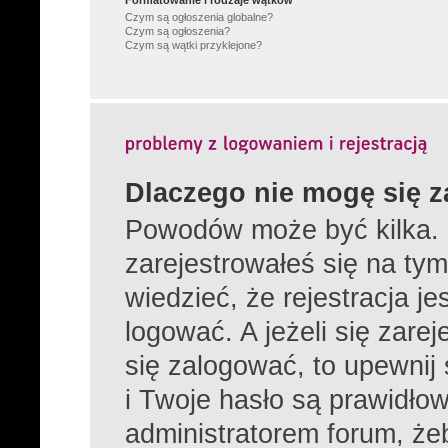
Formatowanie i rodzaje wątków
Czym są ogłoszenia globalne?
Czym są ogłoszenia?
Czym są wątki przyklejone?
Dlaczego nie mogę się 
Powodów może być kilka. 
zarejestrowałeś się na tym
wiedzieć, że rejestracja j
logować. A jeżeli się zare
się zalogować, to upewnij
i Twoje hasło są prawidłowe
administratorem forum, żeb