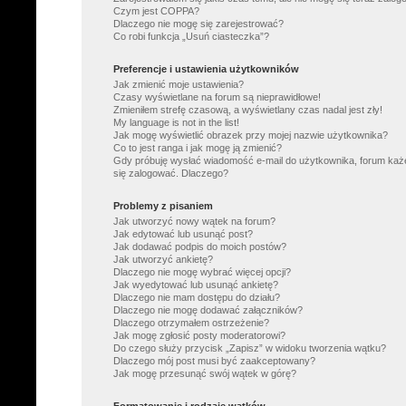
Czym jest COPPA?
Dlaczego nie mogę się zarejestrować?
Co robi funkcja „Usuń ciasteczka”?
Preferencje i ustawienia użytkowników
Jak zmienić moje ustawienia?
Czasy wyświetlane na forum są nieprawidłowe!
Zmieniłem strefę czasową, a wyświetlany czas nadal jest zły!
My language is not in the list!
Jak mogę wyświetlić obrazek przy mojej nazwie użytkownika?
Co to jest ranga i jak mogę ją zmienić?
Gdy próbuję wysłać wiadomość e-mail do użytkownika, forum każ
się zalogować. Dlaczego?
Problemy z pisaniem
Jak utworzyć nowy wątek na forum?
Jak edytować lub usunąć post?
Jak dodawać podpis do moich postów?
Jak utworzyć ankietę?
Dlaczego nie mogę wybrać więcej opcji?
Jak wyedytować lub usunąć ankietę?
Dlaczego nie mam dostępu do działu?
Dlaczego nie mogę dodawać załączników?
Dlaczego otrzymałem ostrzeżenie?
Jak mogę zgłosić posty moderatorowi?
Do czego służy przycisk „Zapisz” w widoku tworzenia wątku?
Dlaczego mój post musi być zaakceptowany?
Jak mogę przesunąć swój wątek w górę?