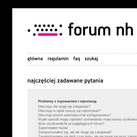
Problemy z logowaniem i rejestracją
Dlaczego nie mogę się zalogować?
Dlaczego w ogóle muszę się rejestrować?
Dlaczego jestem automatycznie wylogowywany?
W jaki sposób mogę zapobiec wyświetlaniu mojej nazwy użytkown
liście użytkowników przeglądających forum?
Zapomniałem hasła!
Zarejestrowałem się, ale nie mogę się zalogować!
Zarejestrowałem się jakiś czas temu, ale nie mogę się teraz zalog