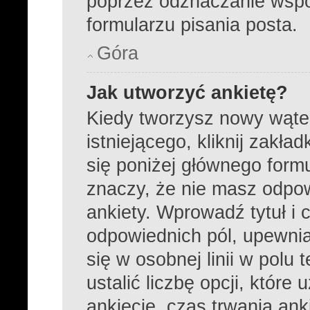
poprzez odznaczanie wsp
formularzu pisania posta.
Góra
Jak utworzyć ankietę?
Kiedy tworzysz nowy wątek
istniejącego, kliknij zakła
się poniżej głównego formula
znaczy, że nie masz odpo
ankiety. Wprowadź tytuł i 
odpowiednich pól, upewnia
się w osobnej linii w pol
ustalić liczbę opcji, któr
ankiecie, czas trwania an