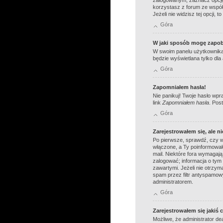
korzystasz z forum ze współd
Jeżeli nie widzisz tej opcji, 
Góra
W jaki sposób mogę zapob
W swoim panelu użytkownika,
będzie wyświetlana tylko dla
Góra
Zapomniałem hasła!
Nie panikuj! Twoje hasło wpr
link
Zapomniałem hasła
. Pos
Góra
Zarejestrowałem się, ale n
Po pierwsze, sprawdź, czy wp
włączone, a Ty poinformowałe
mail. Niektóre fora wymagają
zalogować; informacja o tym 
zawartymi. Jeżeli nie otrzym
spam przez filtr antyspamowy
administratorem.
Góra
Zarejestrowałem się jakiś 
Możliwe, że administrator d