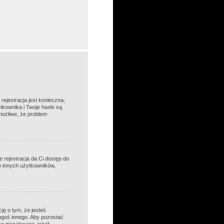
rejestracja jest konieczna,
ytkownika i Twoje hasło są
 możliwe, że problem
e rejestracja da Ci dostęp do
do innych użytkowników,
ję o tym, że jesteś
ogoś innego. Aby pozostać
 niezalecane, jeżeli