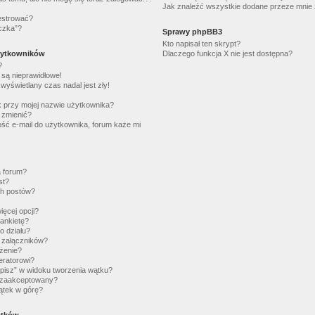
Jak znaleźć wszystkie dodane przeze mnie 
estrować?
eczka”?
Sprawy phpBB3
Kto napisał ten skrypt?
użytkowników
Dlaczego funkcja X nie jest dostępna?
?
są nieprawidłowe!
wyświetlany czas nadal jest zły!
k przy mojej nazwie użytkownika?
ą zmienić?
ść e-mail do użytkownika, forum każe mi
a forum?
st?
ch postów?
ęcej opcji?
ankietę?
o działu?
 załączników?
żenie?
eratorowi?
pisz” w widoku tworzenia wątku?
ć zaakceptowany?
ątek w górę?