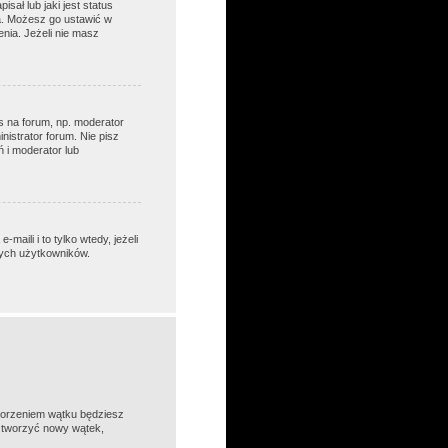
ał lub jaki jest status
ka. Możesz go ustawić w
nia. Jeżeli nie masz
s na forum, np. moderator
nistrator forum. Nie pisz
ń i moderator lub
ili i to tylko wtedy, jeżeli
wych użytkowników.
tworzeniem wątku będziesz
z tworzyć nowy wątek,