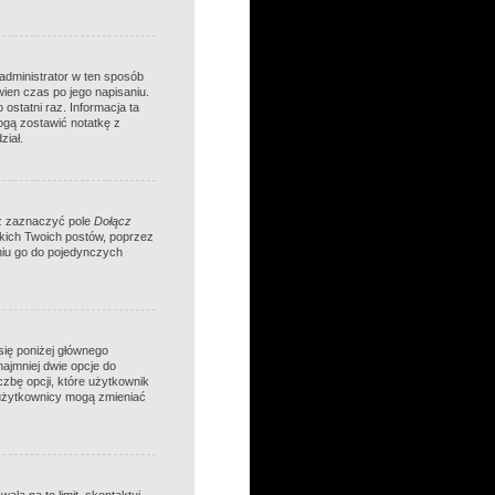
 administrator w ten sposób
ien czas po jego napisaniu.
 ostatni raz. Informacja ta
 mogą zostawić notatkę z
ział.
sz zaznaczyć pole
Dołącz
kich Twoich postów, poprzez
niu go do pojedynczych
się poniżej głównego
najmniej dwie opcje do
czbę opcji, które użytkownik
 użytkownicy mogą zmieniać