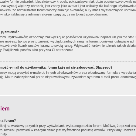
zaj w formie gwiazdek, bloczków czy kropek, pokazujących jak dużo postów użytkownik napis
, zazwyczaj większy obrazek, jest znany jako avatar i jest unikalny dla każdego użytkowni
unkiem, że administrator forum włączył funkcje avatarów, a Ty masz wystarczające uprawnie
, skontaktuj się z administratorem i zapytaj, czym to jest spowodowane.
ę ją zmienić?
ami użytkowników, oznaczają zazwyczaj ile postów ten użytkownik napisał lub jaki ma statu
o nie możesz tak po prostu zmienić wyglądu żadnych rang na forum, ponieważ ustawia je admi
kszyć swój licznik postów i przez to swoją rangę. Większość forów nie toleruje takich działa
ży Twój licznik postów albo przyzna Ci ostrzeżenie.
mość e-mail do użytkownika, forum każe mi się zalogować. Dlaczego?
nicy mogą wysyłać e-maile do innych użytkowników przez wbudowany formularz wysyłania e-ma
nkcję. Ma to zabezpieczać przed nieprawidłowym używaniem systemu e-maili przez anonimo
 na forum?
iknij na właściwy przycisk przy wyświetlaniu wybranego działu forum. Możliwe, że przed u
ista Twoich uprawnień w każdym dziale jest wyświetlana pod listą wątków. Przykłady: Możes
 itp.