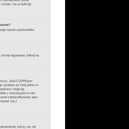
zkole / na uczelni itp.
 forum?
 Twoja nazwa użytkownika
ronę logowania i kliknij na
zeczy: Jeśli COPPA jest
cje wysłane na Twój adres e-
będziesz mógł się
odnie z instrukcjami w nim
został zaklasyfikowany jako
ktować się z
tkowników, którzy nic nie