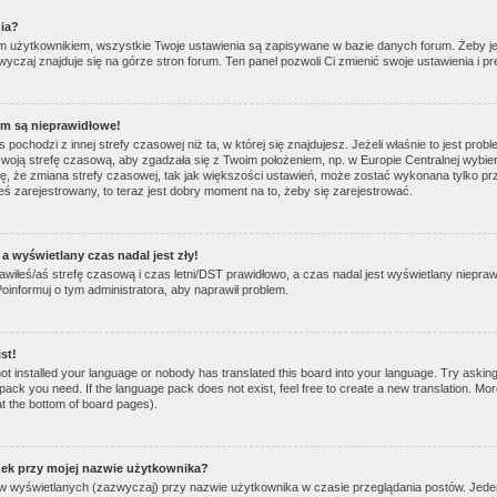
nia?
ym użytkownikiem, wszystkie Twoje ustawienia są zapisywane w bazie danych forum. Żeby je 
wyczaj znajduje się na górze stron forum. Ten panel pozwoli Ci zmienić swoje ustawienia i pr
um są nieprawidłowe!
pochodzi z innej strefy czasowej niż ta, w której się znajdujesz. Jeżeli właśnie to jest pro
swoją strefę czasową, aby zgadzała się z Twoim położeniem, np. w Europie Centralnej wybi
 że zmiana strefy czasowej, tak jak większości ustawień, może zostać wykonana tylko pr
teś zarejestrowany, to teraz jest dobry moment na to, żeby się zarejestrować.
a wyświetlany czas nadal jest zły!
tawiłeś/aś strefę czasową i czas letni/DST prawidłowo, a czas nadal jest wyświetlany niepra
Poinformuj o tym administratora, aby naprawił problem.
st!
not installed your language or nobody has translated this board into your language. Try asking
 pack you need. If the language pack does not exist, feel free to create a new translation. Mo
at the bottom of board pages).
zek przy mojej nazwie użytkownika?
ów wyświetlanych (zazwyczaj) przy nazwie użytkownika w czasie przeglądania postów. Jeden