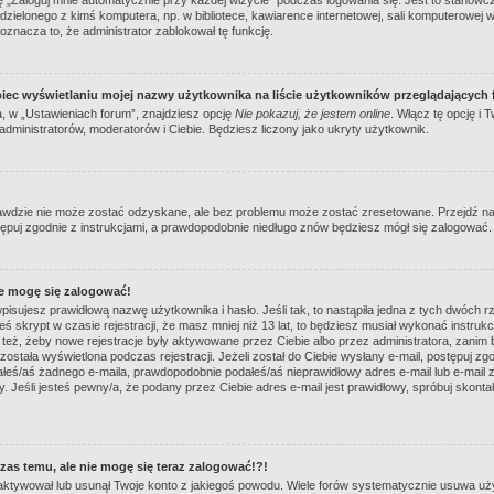
zielonego z kimś komputera, np. w bibliotece, kawiarence internetowej, sali komputerowej w s
to oznacza to, że administrator zablokował tę funkcję.
iec wyświetlaniu mojej nazwy użytkownika na liście użytkowników przeglądających
 w „Ustawieniach forum”, znajdziesz opcję
Nie pokazuj, że jestem online
. Włącz tę opcję i
 administratorów, moderatorów i Ciebie. Będziesz liczony jako ukryty użytkownik.
awdzie nie może zostać odzyskane, ale bez problemu może zostać zresetowane. Przejdź na st
tępuj zgodnie z instrukcjami, a prawdopodobnie niedługo znów będziesz mógł się zalogować.
ie mogę się zalogować!
isujesz prawidłową nazwę użytkownika i hasło. Jeśli tak, to nastąpiła jedna z tych dwóch r
ś skrypt w czasie rejestracji, że masz mniej niż 13 lat, to będziesz musiał wykonać instruk
 też, żeby nowe rejestracje były aktywowane przez Ciebie albo przez administratora, zanim 
została wyświetlona podczas rejestracji. Jeżeli został do Ciebie wysłany e-mail, postępuj zg
ałeś/aś żadnego e-maila, prawdopodobnie podałeś/aś nieprawidłowy adres e-mail lub e-mail 
. Jeśli jesteś pewny/a, że podany przez Ciebie adres e-mail jest prawidłowy, spróbuj skonta
czas temu, ale nie mogę się teraz zalogować!?!
eaktywował lub usunął Twoje konto z jakiegoś powodu. Wiele forów systematycznie usuwa uży