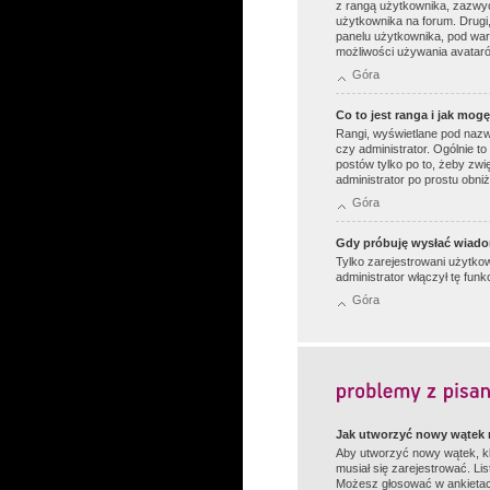
z rangą użytkownika, zazwyc
użytkownika na forum. Drugi
panelu użytkownika, pod war
możliwości używania avatarów
Góra
Co to jest ranga i jak mog
Rangi, wyświetlane pod nazw
czy administrator. Ogólnie t
postów tylko po to, żeby zwię
administrator po prostu obni
Góra
Gdy próbuję wysłać wiado
Tylko zarejestrowani użytkow
administrator włączył tę fu
Góra
Jak utworzyć nowy wątek
Aby utworzyć nowy wątek, kl
musiał się zarejestrować. L
Możesz głosować w ankietach