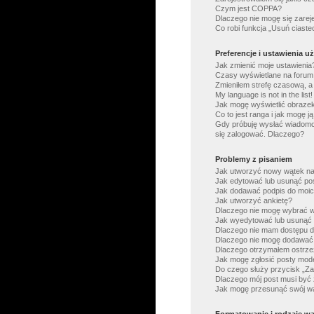
Czym jest COPPA?
Dlaczego nie mogę się zarej
Co robi funkcja „Usuń ciast
Preferencje i ustawienia 
Jak zmienić moje ustawienia
Czasy wyświetlane na forum 
Zmieniłem strefę czasową, a 
My language is not in the list!
Jak mogę wyświetlić obraze
Co to jest ranga i jak mogę j
Gdy próbuję wysłać wiadomo
się zalogować. Dlaczego?
Problemy z pisaniem
Jak utworzyć nowy wątek n
Jak edytować lub usunąć po
Jak dodawać podpis do moi
Jak utworzyć ankietę?
Dlaczego nie mogę wybrać wi
Jak wyedytować lub usunąć 
Dlaczego nie mam dostępu d
Dlaczego nie mogę dodawać
Dlaczego otrzymałem ostrze
Jak mogę zgłosić posty mod
Do czego służy przycisk „Za
Dlaczego mój post musi by
Jak mogę przesunąć swój w