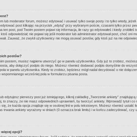
post?
rem lub moderator forum, możesz edytować i usuwać tylko swoje posty i to tylko wtedy, jeżeli
edytować post klikając na przycisk „edytuj” przy wybranym poście, czasami tylko przez pew
na ten post, pod Twoim postem pojawi się informacja, ile razy go edytowałeś i kiedy zrobiłeś to
śli ktoś odpowiedział; nie pojawi się jeśli moderator lub administrator edytował post, choć oni
owali. Zauważ, że zwykli użytkownicy nie mogą usuwać postów, gdy ktoś już na nie odpowied
oich postów?
oim postem, musisz najpierw utworzyć go w panelu użytkownika. Gdy już to zrobisz, może
 posta, aby dołączyć podpis do niego. Możesz również dodawać podpis domyślnie do wszyst
ola w panelu użytkownika. Kiedy to zrobisz, będziesz mógł nadal decydować o nie dołącze
 wspomnianego wcześniej pola w formularzu pisania posta.
b edytujesz pierwszy post już istniejącego, kliknij zakładkę „Tworzenie ankiety” znajdującą 
 jej, to znaczy, że nie masz odpowiednich uprawnień, by tworzyć ankiety. Wprowadź tytuł i co 
się, że każda opcja znajduje się w osobnej linii w polu tekstowym. Możesz również ustalić li
s trwania ankiety wyrażony w dniach (0 oznacza brak limitu) i w końcu zadecydować, czy
więcej opcji?