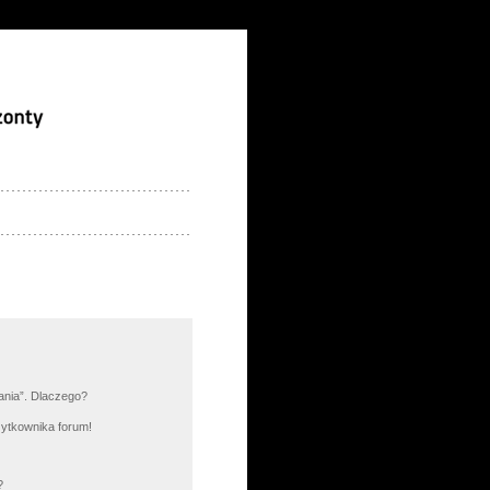
łania”. Dlaczego?
żytkownika forum!
?