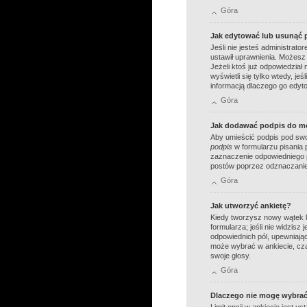
Góra
Jak edytować lub usunąć 
Jeśli nie jesteś administrato
ustawił uprawnienia. Możesz 
Jeżeli ktoś już odpowiedział 
wyświetli się tylko wtedy, je
informacją dlaczego go edyt
Góra
Jak dodawać podpis do m
Aby umieścić podpis pod sw
podpis
w formularzu pisania
zaznaczenie odpowiedniego p
postów poprzez odznaczanie
Góra
Jak utworzyć ankietę?
Kiedy tworzysz nowy wątek lu
formularza; jeśli nie widzisz
odpowiednich pól, upewniając 
może wybrać w ankiecie, cza
swoje głosy.
Góra
Dlaczego nie mogę wybrać 