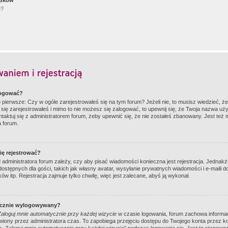
ątków
e?
logować?
ierwsze: Czy w ogóle zarejestrowałeś się na tym forum? Jeżeli nie, to musisz wiedzieć, że 
i się zarejestrowałeś i mimo to nie możesz się zalogować, to upewnij się, że Twoja nazwa uż
ontaktuj się z administratorem forum, żeby upewnić się, że nie zostałeś zbanowany. Jest też
a forum.
ię rejestrować?
d administratora forum zależy, czy aby pisać wiadomości konieczna jest rejestracja. Jednakż
ostępnych dla gości, takich jak własny avatar, wysyłanie prywatnych wiadomości i e-maili 
w itp. Rejestracja zajmuje tylko chwilę, więc jest zalecane, abyś ją wykonał.
ycznie wylogowywany?
Zaloguj mnie automatycznie przy każdej wizycie
w czasie logowania, forum zachowa informac
wiony przez administratora czas. To zapobiega przejęciu dostępu do Twojego konta przez k
„Zaloguj mnie automatycznie przy każdej wizycie” podczas logowania się. Jest to stanowczo