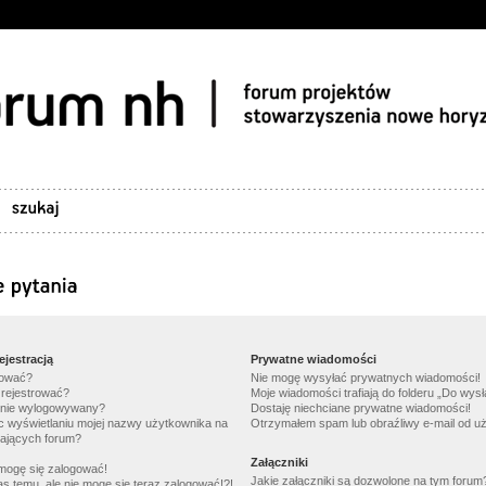
ejestracją
Prywatne wiadomości
gować?
Nie mogę wysyłać prywatnych wiadomości!
 rejestrować?
Moje wiadomości trafiają do folderu „Do wys
znie wylogowywany?
Dostaję niechciane prywatne wiadomości!
c wyświetlaniu mojej nazwy użytkownika na
Otrzymałem spam lub obraźliwy e-mail od u
dających forum?
Załączniki
 mogę się zalogować!
Jakie załączniki są dozwolone na tym forum
as temu, ale nie mogę się teraz zalogować!?!