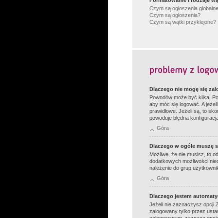
Formatowanie i rodzaje w
Czym są ogłoszenia globaln
Czym są ogłoszenia?
Czym są wątki przyklejone?
Dlaczego nie mogę się za
Powodów może być kilka. Po p
aby móc się logować. A jeżel
prawidłowe. Jeżeli są, to sk
powoduje błędna konfiguracj
Góra
Dlaczego w ogóle muszę s
Możliwe, że nie musisz, to o
dodatkowych możliwości nied
należenie do grup użytkownikó
Góra
Dlaczego jestem automat
Jeżeli nie zaznaczysz opcji
zalogowany tylko przez usta
zalogowanym, zaznacz opcję 