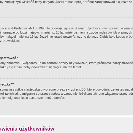
eby zmniejszyć wielkość bazy danych. Jeżeli to nastąpiło, spróbuj zarejestrować się jeszcze 
.
ivacy and Protection Act of 1998, to obowiązujące w Stanach Zjednoczonych prawo, wymagaj
informacje od ludzi mających mniej niż 13 lat, miały piśmienną zgodę rodziców lub prawnych
by mającej mniej niż 13 lat. Jeżeli nie jesteś pewny/a, czy to dotyczy Ciebie jako kogoś pró
 z prawnikiem.
ejestrować?
strony zbanował Twój adres IP lub zabronił nazwy użytkownika, którą próbujesz zarejestrować.
aktuj się z nim, żeby dowiedzieć się więcej na ten temat.
steczka”?
suwa wszystkie ciasteczka utworzone przez skrypt phpBB, które powodują, że jesteś nada
ji takich jak pamiętanie co przeczytałeś, a czego nie, jeżeli zostały one włączone przez adm
niem się, usunięcie ciasteczek może pomóc.