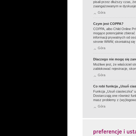
pisali przez dłuższy czas, ż
zaangażowanym w dyskusje
Góra
Czym jest COPPA?
COPPA, albo Child Online Pr
mogące potencjalnie zbierać 
informacji prywatnych od oso
stronie WWW, skontaktuj się
Góra
Dlaczego nie mogę się zar
Możliwe jest, że właściciel 
zablokować rejestracje, skont
Góra
Co robi funkcja „Usuń cia
Funkcja „Usuń ciasteczka” u
Dostarczają one również funkc
masz problemy z (wy)logowa
Góra