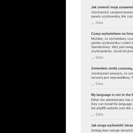
Jak zmienić moje ustawie
Jeżeli jesteś zarejestrowan
panelu użytkownika; link zaz
Góra
Czasy wyświetlane na for
Możliwe, że wyświetlany czas 
panelu użytkownika i zmień 
Standardowy. Weź pod uwagę,
użytkowników. Jeżeli nie jes
Góra
Zmieniłem strefę czasową, 
Jeżeli jesteś pewny/a, że us
serwera jest nieprawidłowy. 
Góra
My language is not in the li
Either the administrator has 
they can install the language
the phpBB website (see link 
Góra
Jak mogę wyświetlić obra
Istnieją dwa rodzaje obrazk