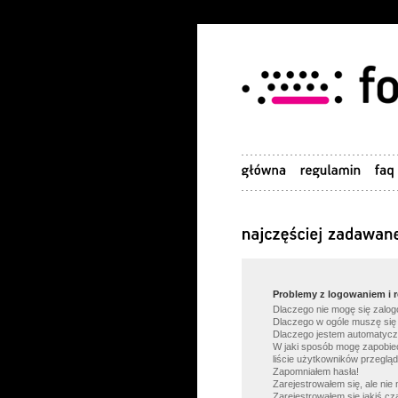
Problemy z logowaniem i r
Dlaczego nie mogę się zalo
Dlaczego w ogóle muszę się
Dlaczego jestem automatyc
W jaki sposób mogę zapobie
liście użytkowników przeglą
Zapomniałem hasła!
Zarejestrowałem się, ale nie
Zarejestrowałem się jakiś cz