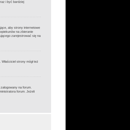
raz i być bardziej
ące, aby strony internetowe
 opiekunów na zbieranie
bującego zarejestrować się na
 Właściciel strony mógł też
l zalogowany na forum.
inistratora forum. Jeżeli