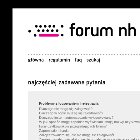
Problemy z logowaniem i rejestracją
Dlaczego nie mogę się zalogować?
Dlaczego w ogóle muszę się rejestrować?
Dlaczego jestem automatycznie wylogowywany?
W jaki sposób mogę zapobiec wyświetlaniu mojej nazwy użytkown
liście użytkowników przeglądających forum?
Zapomniałem hasła!
Zarejestrowałem się, ale nie mogę się zalogować!
Zarejestrowałem się jakiś czas temu, ale nie mogę się teraz zalog