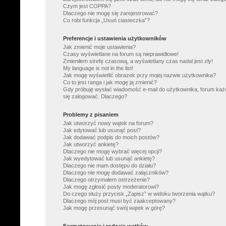
Czym jest COPPA?
Dlaczego nie mogę się zarejestrować?
Co robi funkcja „Usuń ciasteczka”?
Preferencje i ustawienia użytkowników
Jak zmienić moje ustawienia?
Czasy wyświetlane na forum są nieprawidłowe!
Zmieniłem strefę czasową, a wyświetlany czas nadal jest zły!
My language is not in the list!
Jak mogę wyświetlić obrazek przy mojej nazwie użytkownika?
Co to jest ranga i jak mogę ją zmienić?
Gdy próbuję wysłać wiadomość e-mail do użytkownika, forum każ
się zalogować. Dlaczego?
Problemy z pisaniem
Jak utworzyć nowy wątek na forum?
Jak edytować lub usunąć post?
Jak dodawać podpis do moich postów?
Jak utworzyć ankietę?
Dlaczego nie mogę wybrać więcej opcji?
Jak wyedytować lub usunąć ankietę?
Dlaczego nie mam dostępu do działu?
Dlaczego nie mogę dodawać załączników?
Dlaczego otrzymałem ostrzeżenie?
Jak mogę zgłosić posty moderatorowi?
Do czego służy przycisk „Zapisz” w widoku tworzenia wątku?
Dlaczego mój post musi być zaakceptowany?
Jak mogę przesunąć swój wątek w górę?