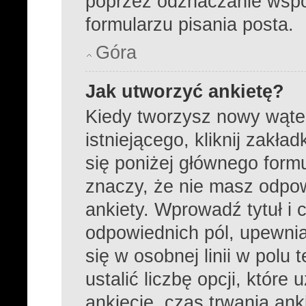
poprzez odznaczanie wsp
formularzu pisania posta.
Góra
Jak utworzyć ankietę?
Kiedy tworzysz nowy wątek
istniejącego, kliknij zakła
się poniżej głównego formula
znaczy, że nie masz odpo
ankiety. Wprowadź tytuł i 
odpowiednich pól, upewnia
się w osobnej linii w pol
ustalić liczbę opcji, któr
ankiecie, czas trwania an