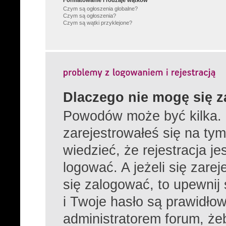
Formatowanie i rodzaje wątków
Czym są ogłoszenia globalne?
Czym są ogłoszenia?
Czym są wątki przyklejone?
Dlaczego nie mogę się 
Powodów może być kilka. 
zarejestrowałeś się na tym
wiedzieć, że rejestracja j
logować. A jeżeli się zare
się zalogować, to upewnij
i Twoje hasło są prawidłowe
administratorem forum, żeb