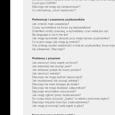
Czym jest COPPA?
Dlaczego nie mogę się zarejestrować?
Co robi funkcja „Usuń ciasteczka”?
Preferencje i ustawienia użytkowników
Jak zmienić moje ustawienia?
Czasy wyświetlane na forum są nieprawidłowe!
Zmieniłem strefę czasową, a wyświetlany czas nadal jest zły!
My language is not in the list!
Jak mogę wyświetlić obrazek przy mojej nazwie użytkownika?
Co to jest ranga i jak mogę ją zmienić?
Gdy próbuję wysłać wiadomość e-mail do użytkownika, forum każ
się zalogować. Dlaczego?
Problemy z pisaniem
Jak utworzyć nowy wątek na forum?
Jak edytować lub usunąć post?
Jak dodawać podpis do moich postów?
Jak utworzyć ankietę?
Dlaczego nie mogę wybrać więcej opcji?
Jak wyedytować lub usunąć ankietę?
Dlaczego nie mam dostępu do działu?
Dlaczego nie mogę dodawać załączników?
Dlaczego otrzymałem ostrzeżenie?
Jak mogę zgłosić posty moderatorowi?
Do czego służy przycisk „Zapisz” w widoku tworzenia wątku?
Dlaczego mój post musi być zaakceptowany?
Jak mogę przesunąć swój wątek w górę?