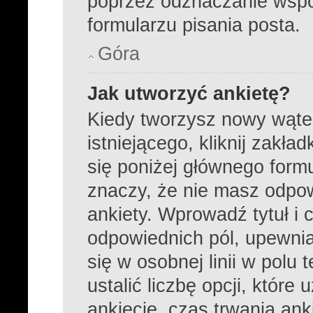
poprzez odznaczanie wsp
formularzu pisania posta.
Góra
Jak utworzyć ankietę?
Kiedy tworzysz nowy wątek
istniejącego, kliknij zakła
się poniżej głównego formula
znaczy, że nie masz odpo
ankiety. Wprowadź tytuł i 
odpowiednich pól, upewnia
się w osobnej linii w pol
ustalić liczbę opcji, któr
ankiecie, czas trwania an