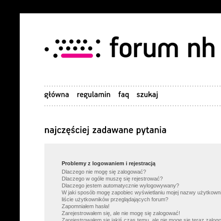
Problemy z logowaniem i rejestracją
Dlaczego nie mogę się zalogować?
Dlaczego w ogóle muszę się rejestrować?
Dlaczego jestem automatycznie wylogowywany?
W jaki sposób mogę zapobiec wyświetlaniu mojej nazwy użytkown
liście użytkowników przeglądających forum?
Zapomniałem hasła!
Zarejestrowałem się, ale nie mogę się zalogować!
Zarejestrowałem się jakiś czas temu, ale nie mogę się teraz zalog