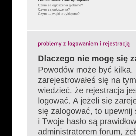
Formatowanie i rodzaje wątków
Czym są ogłoszenia globalne?
Czym są ogłoszenia?
Czym są wątki przyklejone?
Dlaczego nie mogę się 
Powodów może być kilka. 
zarejestrowałeś się na tym
wiedzieć, że rejestracja j
logować. A jeżeli się zare
się zalogować, to upewnij
i Twoje hasło są prawidłowe
administratorem forum, żeb