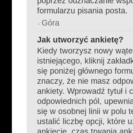
poprzez odznaczanie wsp
formularzu pisania posta.
Góra
Jak utworzyć ankietę?
Kiedy tworzysz nowy wątek
istniejącego, kliknij zakła
się poniżej głównego formula
znaczy, że nie masz odpo
ankiety. Wprowadź tytuł i 
odpowiednich pól, upewnia
się w osobnej linii w pol
ustalić liczbę opcji, któr
ankiecie, czas trwania an