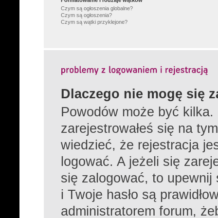
Formatowanie i rodzaje wątków
Czym są ogłoszenia globalne?
Czym są ogłoszenia?
Czym są wątki przyklejone?
Dlaczego nie mogę się 
Powodów może być kilka. 
zarejestrowałeś się na tym
wiedzieć, że rejestracja j
logować. A jeżeli się zare
się zalogować, to upewnij
i Twoje hasło są prawidłowe
administratorem forum, żeb