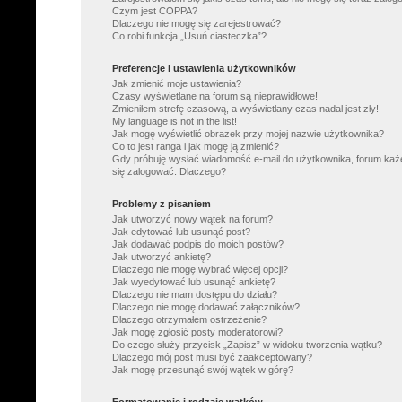
Czym jest COPPA?
Dlaczego nie mogę się zarejestrować?
Co robi funkcja „Usuń ciasteczka”?
Preferencje i ustawienia użytkowników
Jak zmienić moje ustawienia?
Czasy wyświetlane na forum są nieprawidłowe!
Zmieniłem strefę czasową, a wyświetlany czas nadal jest zły!
My language is not in the list!
Jak mogę wyświetlić obrazek przy mojej nazwie użytkownika?
Co to jest ranga i jak mogę ją zmienić?
Gdy próbuję wysłać wiadomość e-mail do użytkownika, forum każ
się zalogować. Dlaczego?
Problemy z pisaniem
Jak utworzyć nowy wątek na forum?
Jak edytować lub usunąć post?
Jak dodawać podpis do moich postów?
Jak utworzyć ankietę?
Dlaczego nie mogę wybrać więcej opcji?
Jak wyedytować lub usunąć ankietę?
Dlaczego nie mam dostępu do działu?
Dlaczego nie mogę dodawać załączników?
Dlaczego otrzymałem ostrzeżenie?
Jak mogę zgłosić posty moderatorowi?
Do czego służy przycisk „Zapisz” w widoku tworzenia wątku?
Dlaczego mój post musi być zaakceptowany?
Jak mogę przesunąć swój wątek w górę?