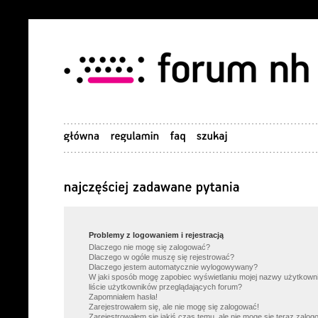
Problemy z logowaniem i rejestracją
Dlaczego nie mogę się zalogować?
Dlaczego w ogóle muszę się rejestrować?
Dlaczego jestem automatycznie wylogowywany?
W jaki sposób mogę zapobiec wyświetlaniu mojej nazwy użytkown
liście użytkowników przeglądających forum?
Zapomniałem hasła!
Zarejestrowałem się, ale nie mogę się zalogować!
Zarejestrowałem się jakiś czas temu, ale nie mogę się teraz zalog