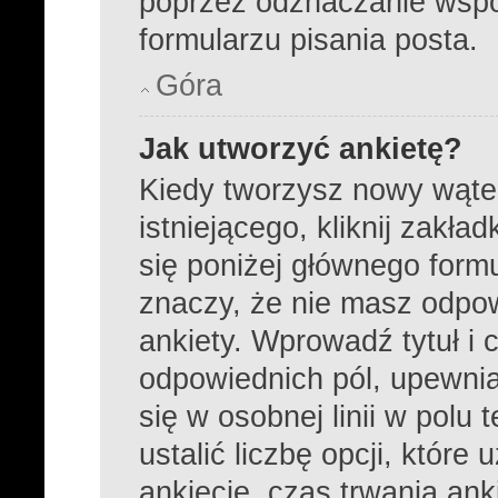
poprzez odznaczanie wsp
formularzu pisania posta.
Góra
Jak utworzyć ankietę?
Kiedy tworzysz nowy wątek
istniejącego, kliknij zakła
się poniżej głównego formula
znaczy, że nie masz odpo
ankiety. Wprowadź tytuł i 
odpowiednich pól, upewnia
się w osobnej linii w pol
ustalić liczbę opcji, któr
ankiecie, czas trwania an