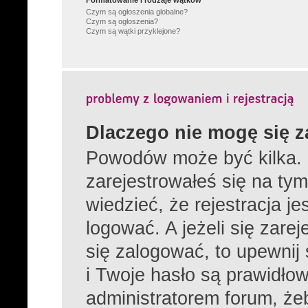
Formatowanie i rodzaje wątków
Czym są ogłoszenia globalne?
Czym są ogłoszenia?
Czym są wątki przyklejone?
Dlaczego nie mogę się 
Powodów może być kilka. 
zarejestrowałeś się na tym
wiedzieć, że rejestracja j
logować. A jeżeli się zare
się zalogować, to upewnij
i Twoje hasło są prawidłowe
administratorem forum, żeb