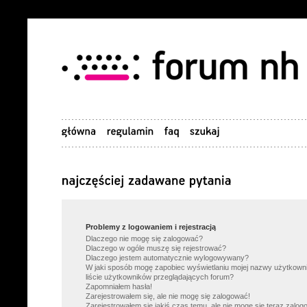
Problemy z logowaniem i rejestracją
Dlaczego nie mogę się zalogować?
Dlaczego w ogóle muszę się rejestrować?
Dlaczego jestem automatycznie wylogowywany?
W jaki sposób mogę zapobiec wyświetlaniu mojej nazwy użytkown
liście użytkowników przeglądających forum?
Zapomniałem hasła!
Zarejestrowałem się, ale nie mogę się zalogować!
Zarejestrowałem się jakiś czas temu, ale nie mogę się teraz zalog