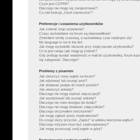
Czym jest COPPA?
Dlaczego nie mogę się zarejestrować?
Co robi funkcja „Usuń ciasteczka”?
Preferencje i ustawienia użytkowników
Jak zmienić moje ustawienia?
Czasy wyświetlane na forum są nieprawidłowe!
Zmieniłem strefę czasową, a wyświetlany czas nadal jest zły!
My language is not in the list!
Jak mogę wyświetlić obrazek przy mojej nazwie użytkownika?
Co to jest ranga i jak mogę ją zmienić?
Gdy próbuję wysłać wiadomość e-mail do użytkownika, forum każ
się zalogować. Dlaczego?
Problemy z pisaniem
Jak utworzyć nowy wątek na forum?
Jak edytować lub usunąć post?
Jak dodawać podpis do moich postów?
Jak utworzyć ankietę?
Dlaczego nie mogę wybrać więcej opcji?
Jak wyedytować lub usunąć ankietę?
Dlaczego nie mam dostępu do działu?
Dlaczego nie mogę dodawać załączników?
Dlaczego otrzymałem ostrzeżenie?
Jak mogę zgłosić posty moderatorowi?
Do czego służy przycisk „Zapisz” w widoku tworzenia wątku?
Dlaczego mój post musi być zaakceptowany?
Jak mogę przesunąć swój wątek w górę?