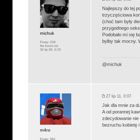
Najlepszy do tej 
trzyczęściowa ko
(choć tam były dw
przygodnego seksu
michuk
Podobało mi się b
byłby tak mocny. W
Posty:
239
Na forum od:
30 lip 06, 0:25
@michuk
27 lip 11, 0:07
Jak dla mnie za d
A od porannej ka
zdecydowanie nie
bezruchu kobietę 
m4ro
Posty:
581