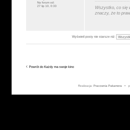
Na forum od:
27 lip 10, 0:33
Wszystko, co się w
znaczy, że to pra
Wyświetl posty nie starsze niż:
Powrót do Każdy ma swoje kino
Realizacja:
Pracownia Pakamera
• po