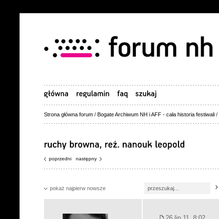
Strona główna forum
/
Bogate Archiwum NH i AFF - cała historia festiwali
/
poprzedni
następny
pokaż najpierw nowsze
26 lip 11, 8:02