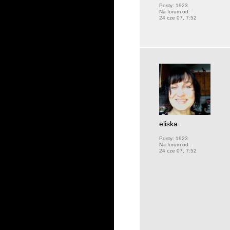
Posty:
1923
Na forum od:
24 cze 07, 7:52
eliska
Posty:
1923
Na forum od:
24 cze 07, 7:52