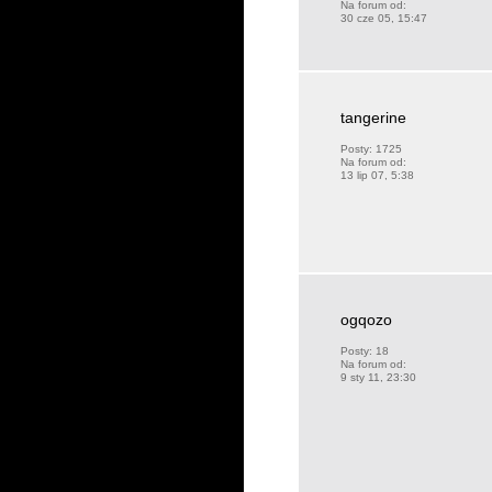
Na forum od:
30 cze 05, 15:47
tangerine
Posty:
1725
Na forum od:
13 lip 07, 5:38
ogqozo
Posty:
18
Na forum od:
9 sty 11, 23:30