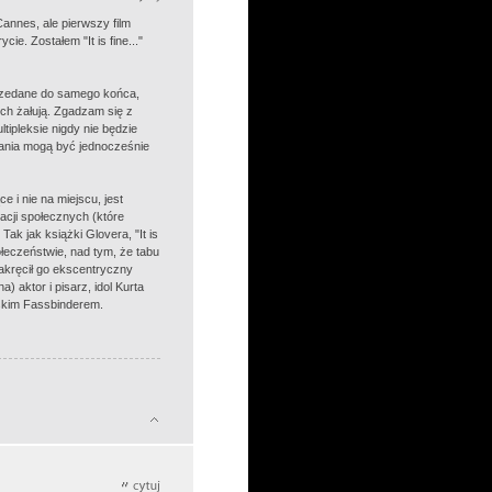
annes, ale pierwszy film
e. Zostałem "It is fine..."
przedane do samego końca,
ech żałują. Zgadzam się z
tipleksie nigdy nie będzie
ązania mogą być jednocześnie
 i nie na miejscu, jest
acji społecznych (które
ak jak książki Glovera, "It is
łeczeństwie, nad tym, że tabu
nakręcił go ekscentryczny
) aktor i pisarz, idol Kurta
ńskim Fassbinderem.