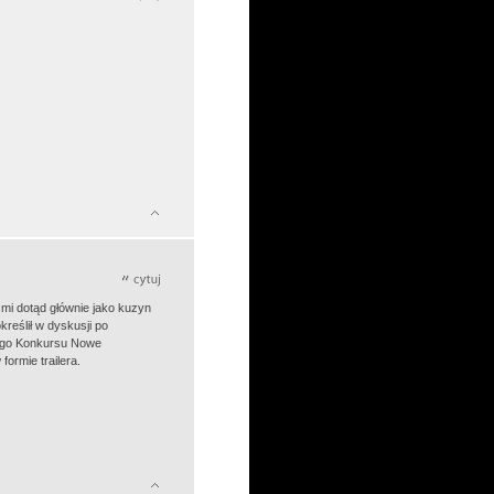
mi dotąd głównie jako kuzyn
określił w dyskusji po
owego Konkursu Nowe
ormie trailera.