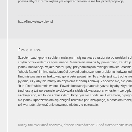
pozyskałbym z dużo większym wyprzedzeniem, a nie tuż przed projekcją.
http://filmowelowy.blox.pl
25 lip 11, 0:24
Szedłem zachęcony szokiem malującym się na twarzy psubrata po projekcji sobo
chyba oczekiwałem czegoś innego. Generalnie można by powiedzieć, że film jest s
jednak konwencja, w jaką został ujęty, przypominająca midnight movies, osłab
"shock factor" i mimo świadomości powagi podnoszonego problemu i odwagi odtwó
filmu nie pozwala mi traktować go w pełni poważnie. To z kolei jest już trochę 
pytanie, czy aby nie mamy do czynienia z chorą zabawą. Zapewne nie, ale jed
"It Is Fine" wbiło mnie w fotel. Pewnie konwencja naturalistyczna byłaby zbyt eks
trudnością tuż po seansie wydobywał z siebie słowa psubrat wnosiłem, że będzi
szokującego, niż to, co zobaczyłem. Przy tym nie chodzi mi, Boże broń, o pogo
ale jednak spodziewałem się czegoś brutalnie poruszającego, a dostałem racze
też wartość, ale wrażenie pewnego niedosytu pozostaje.
Każdy film musi mieć początek, środek i zakończenie. Choć niekoniecznie w tej 