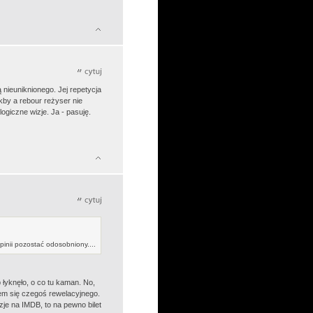
 nieuniknionego. Jej repetycja
by a rebour reżyser nie
ogiczne wizje. Ja - pasuję.
inii pozostać odosobniony....
 łyknęło, o co tu kaman. No,
łem się czegoś rewelacyjnego.
nzje na IMDB, to na pewno bilet