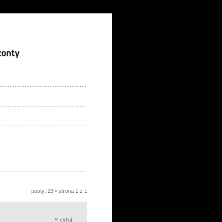
posty: 23 • strona
1
z
1