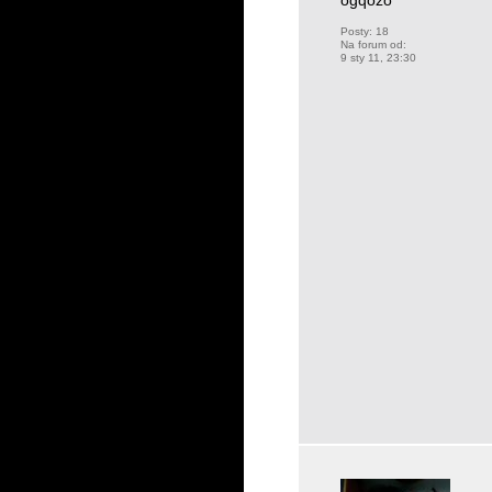
ogqozo
Posty:
18
Na forum od:
9 sty 11, 23:30