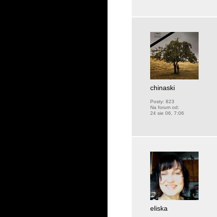
chinaski
Posty:
823
Na forum od:
24 sie 06, 7:06
eliska