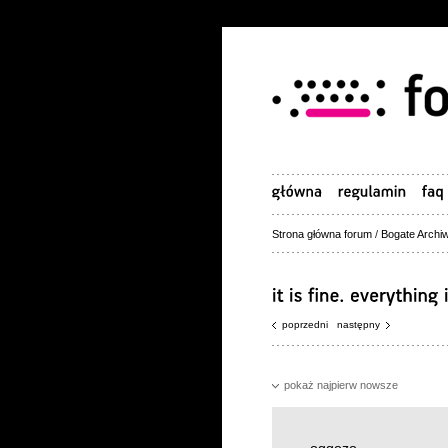
Strona główna forum
/
Bogate Archiw
poprzedni
następny
pokaż najpierw nowsze