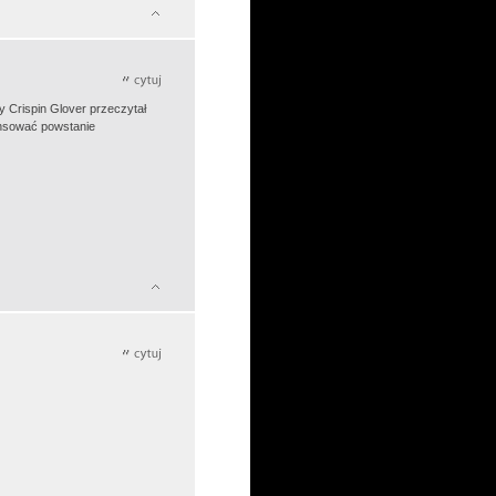
y Crispin Glover przeczytał
nansować powstanie