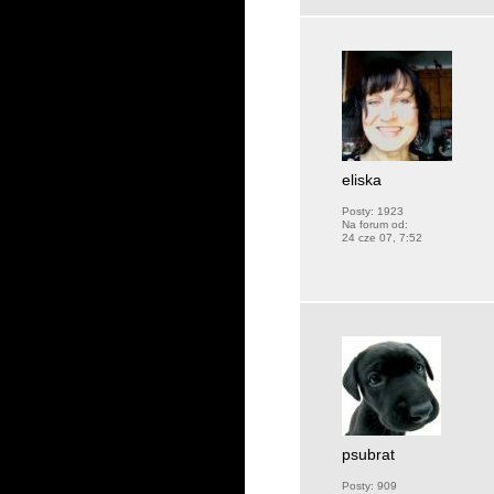
eliska
Posty:
1923
Na forum od:
24 cze 07, 7:52
psubrat
Posty:
909