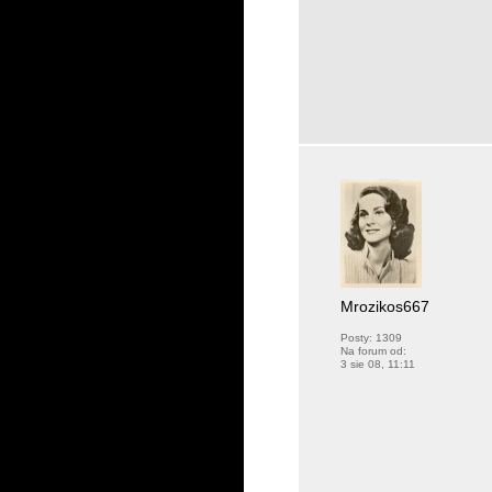
Mrozikos667
Posty:
1309
Na forum od:
3 sie 08, 11:11