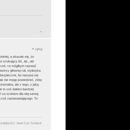
tniej, a okazało się, że
zokujący itd., itp., ale
ia coś, co mógłbym nazwać
rcy głównej roli, stylistyka
niebezpieczne, bo nasuwa się
nak nie mogę powiedzieć, żeby
tremalna, ale z tego, z jaką
e to coś daleko bardziej
ń za szokiem dla niej samej,
j coś zastanawiającego. To
kolejności.
Jean-Luc Godard