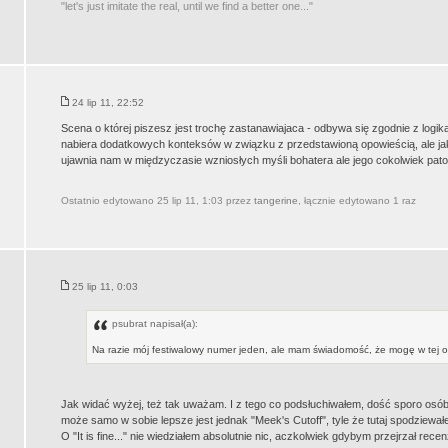
"let's just imitate the real, until we find a better one..."
24 lip 11, 22:52
Scena o której piszesz jest trochę zastanawiajaca - odbywa się zgodnie z logiką
nabiera dodatkowych konteksów w związku z przedstawioną opowieścią, ale jak
ujawnia nam w międzyczasie wzniosłych myśli bohatera ale jego cokolwiek patol
Ostatnio edytowano 25 lip 11, 1:03 przez
tangerine
, łącznie edytowano 1 raz
25 lip 11, 0:03
psubrat napisał(a):
Na razie mój festiwalowy numer jeden, ale mam świadomość, że mogę w tej op
Jak widać wyżej, też tak uważam. I z tego co podsłuchiwałem, dość sporo osób
może samo w sobie lepsze jest jednak "Meek's Cutoff", tyle że tutaj spodziewa
O "It is fine..." nie wiedziałem absolutnie nic, aczkolwiek gdybym przejrzał rece