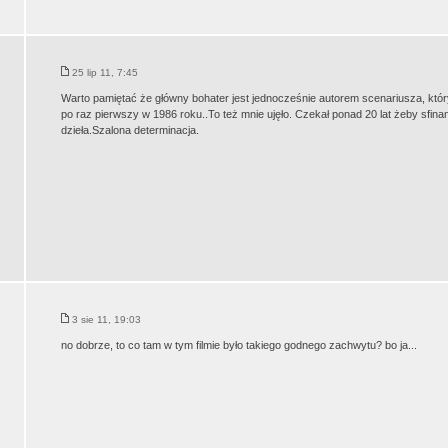
25 lip 11, 7:45
Warto pamiętać że główny bohater jest jednocześnie autorem scenariusza, któr
po raz pierwszy w 1986 roku..To też mnie ujęło. Czekał ponad 20 lat żeby sfi
dzieła.Szalona determinacja.
3 sie 11, 19:03
no dobrze, to co tam w tym filmie było takiego godnego zachwytu? bo ja...