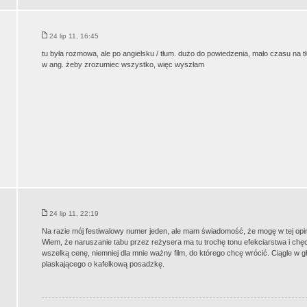
24 lip 11, 16:45
tu była rozmowa, ale po angielsku / tłum. dużo do powiedzenia, mało czasu na t
w ang. żeby zrozumiec wszystko, więc wyszłam
24 lip 11, 22:19
Na razie mój festiwalowy numer jeden, ale mam świadomość, że mogę w tej opin
Wiem, że naruszanie tabu przez reżysera ma tu trochę tonu efekciarstwa i ch
wszelką cenę, niemniej dla mnie ważny film, do którego chcę wrócić. Ciągle w gł
plaskającego o kafelkową posadzkę.