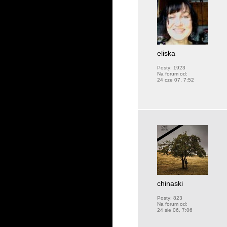
eliska
Posty:
1923
Na forum od:
24 cze 07, 7:52
chinaski
Posty:
823
Na forum od:
24 sie 06, 7:06