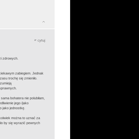
zi zdrowych.
t ciekawym zabiegiem. Jednak
asu trochę się zmieniło.
ozumieją
osprawnych.
a sama bohatera nie polubiłam,
dliwienie jego /jako
o jako jednostkę.
kkolwiek można to uznać za
dało by się wyrazić pewnych