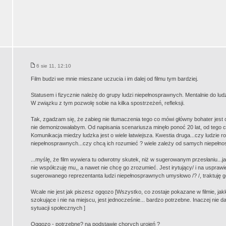
6 sie 11, 12:10
Film budzi we mnie mieszane uczucia i im dalej od filmu tym bardziej.
Statusem i fizycznie należę do grupy ludzi niepełnosprawnych. Mentalnie do lud
W związku z tym pozwolę sobie na kilka spostrzeżeń, refleksji.
Tak, zgadzam się, że zabieg nie tłumaczenia tego co mówi główny bohater jes
nie demonizowałabym. Od napisania scenariusza minęło ponoć 20 lat, od tego cz
Komunikacja miedzy ludzka jest o wiele łatwiejsza. Kwestia druga...czy ludzie r
niepełnosprawnych...czy chcą ich rozumieć ? wiele zależy od samych niepełn
...myślę, że film wywiera tu odwrotny skutek, niż w sugerowanym przesłaniu...j
nie współczuję mu,, a nawet nie chcę go zrozumieć. Jest irytujący/ i na usprawie
sugerowanego reprezentanta ludzi niepełnosprawnych umysłowo /? /, traktuję g
Wcale nie jest jak piszesz ogqozo [Wszystko, co zostaje pokazane w filmie, ja
szokujące i nie na miejscu, jest jednocześnie... bardzo potrzebne. Inaczej nie 
sytuacji społecznych ]
Ogqozo - potrzebne? na podstawie chorych urojeń ?