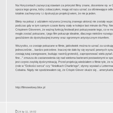
Na Horyzontach zazwyczaj stawiam za priorytet filmy znane, docenione np. w C
spoza tego grona, który zobaczyłem, mogę od razu uznać za olśniewające odkryci
totalnie zachwycony i z dyskusji po projekcji wiem, że nie ja jeden.
Bilety na pokaz z udziałem reżysera (zresztą znanego aktora) nie zostały wy
podczas gdy w tym samym czasie tłumy stały w kolejce last minute do Piny. Ni
Crispinem Gloverem, że ważną funkcją festiwali jest pokazywanie tego, co w mul
mogło zostać pokazane, i jego film pokazuje idealnie, dlaczego niektóre rozwi
gwoździem do dystrybucjnej trumny oraz ogromnym artystycznym triumfem.
Wszystko, co zostaje pokazane w filmie, jakkolwiek można to uznać za szokujące
jednocześnie... bardzo potrzebne. Inaczej nie dało by się wyrazić pewnych sytu
zostają tutaj zanegowane, budując nastrój groteski), zaproponować wielu pytań. T
fine..." zmusza do zastanowienia się nad wieloma barierami postawionymi w spo
jest często zwykłą dyskryminacją. Przed projekcją wiedziałem o filmie tyle, że 
(role w "Dzikości serca" czy "Aniołkach Charlie'ego", słynny wywiad u Lettermana
Cobaina. Nigdy nie spodziewałem się, że Crispin Glover okaże się... ameryka
http://filmowelowy.blox.pl
24 lip 11, 16:02