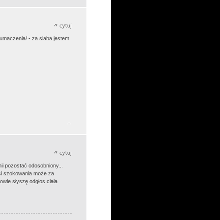
łumaczenia/ - za slaba jestem
ii pozostać odosobniony...
ęci szokowania może za
owie słyszę odgłos ciała