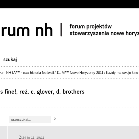
um NH i AFF - cała historia festiwali
/
11. MFF Nowe Horyzonty 2011
/
Każdy ma swoje kino
24 lip 11, 10:11