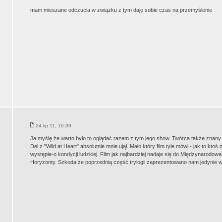
mam mieszane odczucia w związku z tym daję sobie czas na przemyślenie
24 lip 11, 16:39
Ja myślę że warto było to oglądać razem z tym jego show. Twórca także znany 
Del z "Wild at Heart" absolutnie mnie ujął. Mało który film tyle mówi - jak to ktoś 
występie-o kondycji ludzkiej. Film jak najbardziej nadaje się do Międzynarod
Horyzonty. Szkoda że poprzednią część trylogii zaprezentowano nam jedynie w f