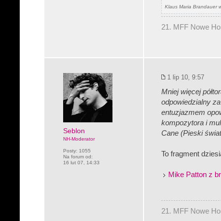
Klaus Maria Brandauer w 
21. MFF Nowe Hory
1 lip 10, 9:57
Mniej więcej półt
odpowiedzialny za
entuzjazmem opow
kompozytora i mult
Seblon
Cane (Pieski świat
NH-Moderator
Posty:
1055
To fragment dziesi
Na forum od:
16 lut 07, 14:33
Mike Patton z br
21. MFF Nowe Hory