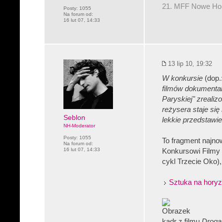
21. MFF Nowe Hory
Posty:
1055
Na forum od:
16 lut 07, 14:33
13 lip 10, 19:32
W konkursie
(dop.
filmów dokumenta
Paryskiej" zreali
reżysera staje si
Seblon
lekkie przedstawien
NH-Moderator
Posty:
1055
To fragment najn
Na forum od:
16 lut 07, 14:33
Konkursowi Filmy o
cykl Trzecie Oko),
Sztuka na hory
kadr z filmu
Droga