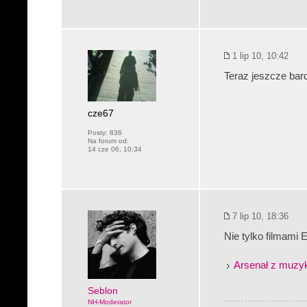
1 lip 10, 10:42
Teraz jeszcze ba
cze67
Posty:
836
Na forum od:
14 cze 06, 10:34
7 lip 10, 18:36
Nie tylko filmami 
Arsenał z muzyk
Seblon
NH-Moderator