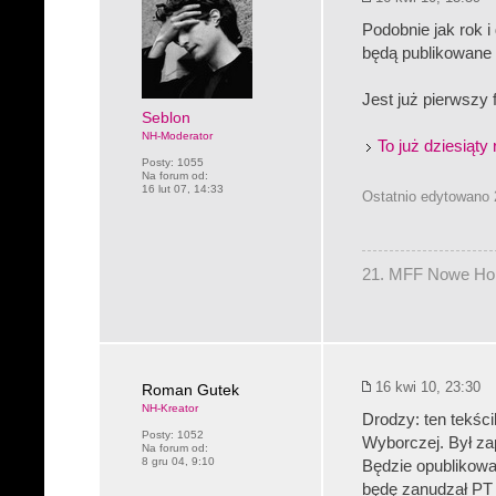
Podobnie jak rok 
będą publikowane
Jest już pierwszy f
Seblon
NH-Moderator
To już dziesiąty
Posty:
1055
Na forum od:
16 lut 07, 14:33
Ostatnio edytowano 
21. MFF Nowe Hory
16 kwi 10, 23:30
Roman Gutek
NH-Kreator
Drodzy: ten tekśc
Posty:
1052
Wyborczej. Był za
Na forum od:
8 gru 04, 9:10
Będzie opublikowan
będę zanudzał PT 