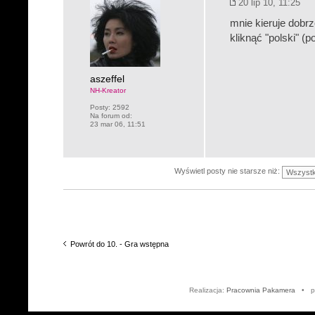
20 lip 10, 11:25
mnie kieruje dobr
kliknąć "polski" (p
aszeffel
NH-Kreator
Posty:
2592
Na forum od:
23 mar 06, 11:51
Wyświetl posty nie starsze niż:
Powrót do 10. - Gra wstępna
Realizacja:
Pracownia Pakamera
• po