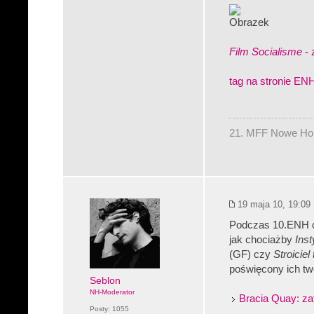
Film Socialisme
- 
tag na stronie EN
21. MFF Nowe Hory
19 maja 10, 19:09
Podczas 10.ENH od
jak chociażby
Inst
(GF) czy
Stroiciel
poświęcony ich tw
Seblon
NH-Moderator
Bracia Quay: za
Posty:
1055