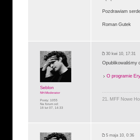
Pozdrawiam serde
Roman Gutek
30 kwi 10, 17:31
Opublikowaliśmy dr
O programie Er
Seblon
NH-Moderator
21. MFF Nowe Hory
Posty:
1055
Na forum od:
16 lut 07, 14:33
5 maja 10, 0:36