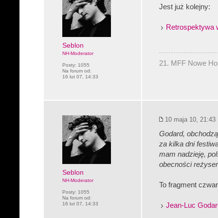
Jest już kolejny:
Retrospektywa 
Seblon
NH-Moderator
21. MFF Nowe Hory
Posty:
1055
Na forum od:
16 lut 07, 14:33
10 maja 10, 21:43
Godard, obchodząc
za kilka dni festi
mam nadzieję, pol
obecności reżyser
Seblon
NH-Moderator
To fragment czwart
Posty:
1055
Na forum od:
16 lut 07, 14:33
Jean-Luc Godard