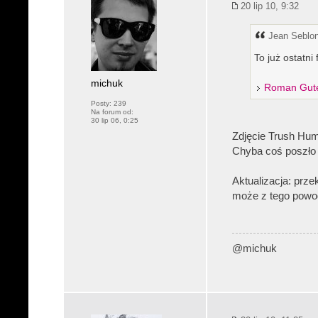
20 lip 10, 9:32
Jean Seblon
To już ostatni 
michuk
Roman Gute
Posty:
239
Na forum od:
30 lip 06, 0:25
Zdjęcie Trush Hump
Chyba coś poszło 
Aktualizacja: prze
może z tego powodu
@michuk