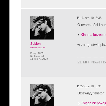
16 cze 10, 5:38
O twórczości Laur
Kino na kozetce
Seblon
w zastępstwie pis
NH-Moderator
Posty:
1055
Na forum od:
16 lut 07, 14:33
21. MFF Nowe Hory
22 cze 10, 6:34
Dziewiąty felieton:
Księga niepokoj