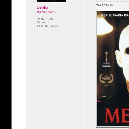
ZAŁĄCZNIKI
Seblon
NH-Moderator
Posty:
1055
Na forum od:
16 lut 07, 14:33