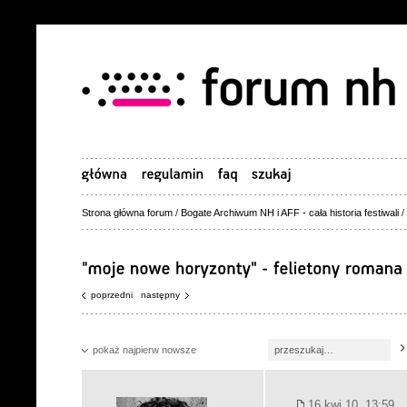
Strona główna forum
/
Bogate Archiwum NH i AFF - cała historia festiwali
/
poprzedni
następny
pokaż najpierw nowsze
16 kwi 10, 13:59