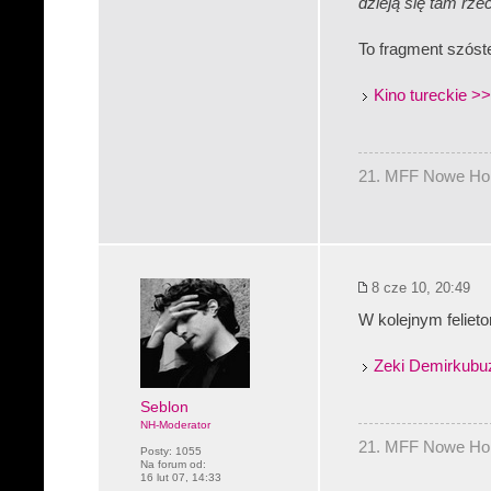
dzieją się tam rzec
To fragment szóste
Kino tureckie
>>
21. MFF Nowe Hory
8 cze 10, 20:49
W kolejnym feliet
Zeki Demirkubuz 
Seblon
NH-Moderator
21. MFF Nowe Hory
Posty:
1055
Na forum od:
16 lut 07, 14:33