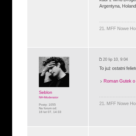
Argentyna, Holand
21. MFF Nowe Hory
20 lip 10, 9:04
To już ostatni felie
Roman Gutek o 
Seblon
NH-Moderator
21. MFF Nowe Hory
Posty:
1055
Na forum od:
16 lut 07, 14:33