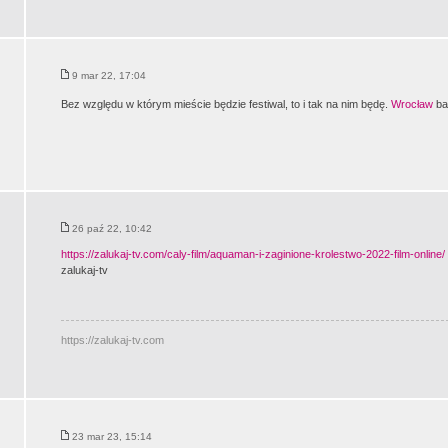
9 mar 22, 17:04
Bez względu w którym mieście będzie festiwal, to i tak na nim będę.
Wrocław
ba
26 paź 22, 10:42
https://zalukaj-tv.com/caly-film/aquaman-i-zaginione-krolestwo-2022-film-online/
zalukaj-tv
https://zalukaj-tv.com
23 mar 23, 15:14