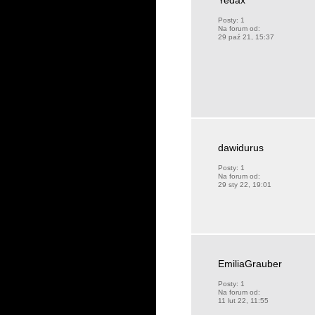
Yedax
Posty:
1
Na forum od:
29 paź 21, 15:37
dawidurus
Posty:
1
Na forum od:
29 sty 22, 19:01
EmiliaGrauber
Posty:
1
Na forum od:
11 lut 22, 11:55