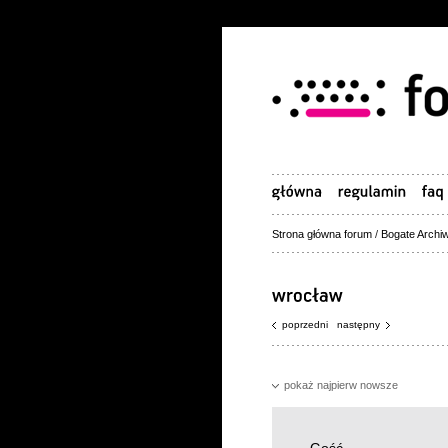
Strona główna forum
/
Bogate Archiw
poprzedni
następny
pokaż najpierw nowsze