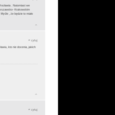
 Wrocławia . Natomiast we
 Warszawsko- Krakowskim
 Myśle , że będzie to miało
awiu, kto nie docenia, jakich