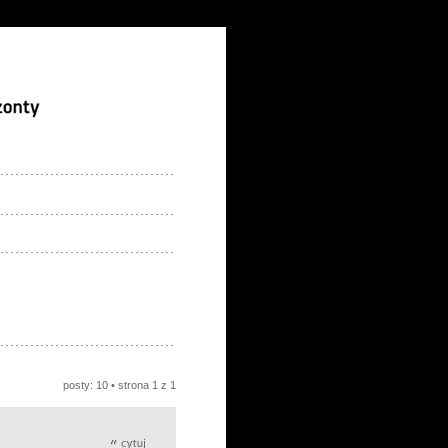
posty: 10 • strona
1
z
1