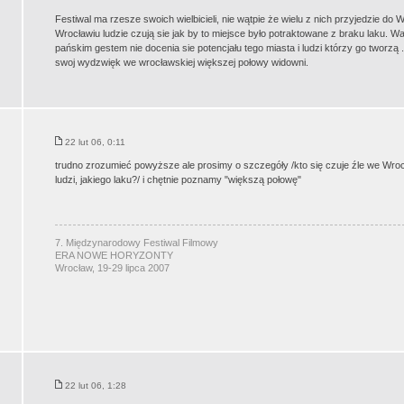
Festiwal ma rzesze swoich wielbicieli, nie wątpie że wielu z nich przyjedzie do
Wrocławiu ludzie czują sie jak by to miejsce było potraktowane z braku laku.
pańskim gestem nie docenia sie potencjału tego miasta i ludzi którzy go tworzą .
swoj wydzwięk we wrocławskiej większej połowy widowni.
22 lut 06, 0:11
trudno zrozumieć powyższe ale prosimy o szczegóły /kto się czuje źle we Wrocł
ludzi, jakiego laku?/ i chętnie poznamy "większą połowę"
7. Międzynarodowy Festiwal Filmowy
ERA NOWE HORYZONTY
Wrocław, 19-29 lipca 2007
22 lut 06, 1:28