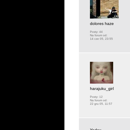
dolores haze
Posty:
44
Na forum od:
14 cze 05, 23:55
harajuku_girl
Posty:
12
Na forum od:
22 gru 05, 11:57