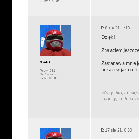
28 mar 09, 0:13
8 sie 21, 1:10
Dzięki!
Znalazłem jeszcze 
m4ro
Zastanawia mnie j
pokazów jak na fil
Posty:
581
Na forum od:
27 lip 10, 0:33
Wszystko, co się w
znaczy, że to pra
17 sie 21, 0:30