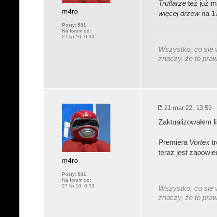
Truflarze
też już m
m4ro
więcej drzew
na 17
Posty:
581
Na forum od:
27 lip 10, 0:33
Wszystko, co się w
znaczy, że to pra
21 mar 22, 13:59
Zaktualizowałem li
Premiera
Vortex
tr
teraz jest zapowie
m4ro
Posty:
581
Na forum od:
27 lip 10, 0:33
Wszystko, co się w
znaczy, że to pra