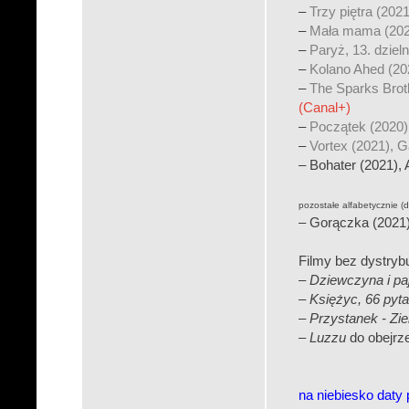
–
Trzy piętra (2021
–
Mała mama (202
–
Paryż, 13. dziel
–
Kolano Ahed (20
–
The Sparks Brot
(Canal+)
–
Początek (2020)
–
Vortex (2021), 
– Bohater (2021),
pozostałe alfabetycznie (
– Gorączka (2021),
Filmy bez dystrybu
–
Dziewczyna i pa
–
Księżyc, 66 pyt
–
Przystanek - Zi
–
Luzzu
do obejrz
na niebiesko daty