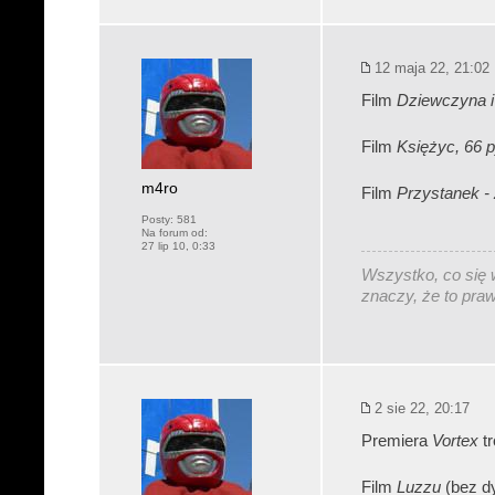
12 maja 22, 21:02
Film
Dziewczyna i
Film
Księżyc, 66 
m4ro
Film
Przystanek -
Posty:
581
Na forum od:
27 lip 10, 0:33
Wszystko, co się w
znaczy, że to pra
2 sie 22, 20:17
Premiera
Vortex
tr
Film
Luzzu
(bez dy