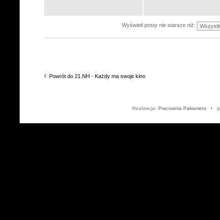
Wyświetl posty nie starsze niż:
Powrót do 21.NH - Każdy ma swoje kino
Realizacja:
Pracownia Pakamera
• po