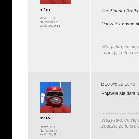
m4ro
The Sparks Broth
Posty:
581
Na forum od:
Początek
chyba nie
27 lip 10, 0:33
Wszystko, co się w
znaczy, że to pra
20 wrz 22, 20:40
Pojawiła się data
m4ro
Wszystko, co się w
znaczy, że to pra
Posty:
581
Na forum od:
27 lip 10, 0:33