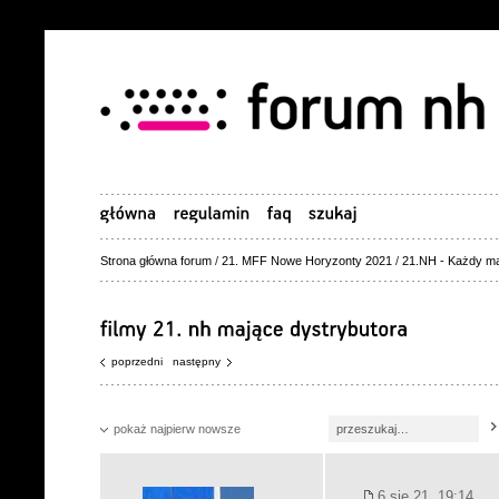
Strona główna forum
/
21. MFF Nowe Horyzonty 2021
/
21.NH - Każdy ma
poprzedni
następny
pokaż najpierw nowsze
6 sie 21, 19:14