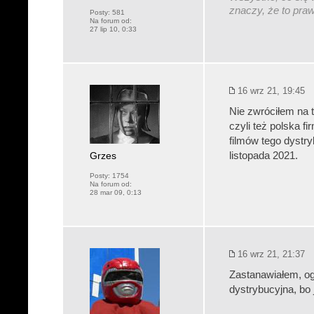
znaczy, że to pra
Posty:
581
Na forum od:
27 lip 10, 0:33
16 wrz 21, 19:45
Nie zwróciłem na 
czyli też polska f
filmów tego dystr
Grzes
listopada 2021.
Posty:
1754
Na forum od:
28 mar 09, 0:13
16 wrz 21, 21:37
Zastanawiałem, ogl
dystrybucyjna, bo 