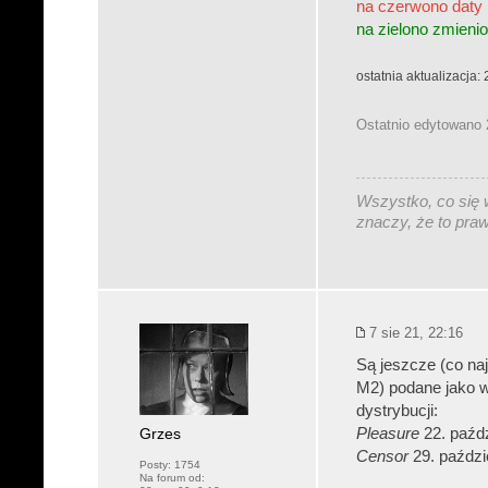
na czerwono daty
na zielono zmienio
ostatnia aktualizacja:
Ostatnio edytowano 
Wszystko, co się w
znaczy, że to pra
7 sie 21, 22:16
Są jeszcze (co naj
M2) podane jako wł
dystrybucji:
Grzes
Pleasure
22. paźdz
Censor
29. paździ
Posty:
1754
Na forum od: