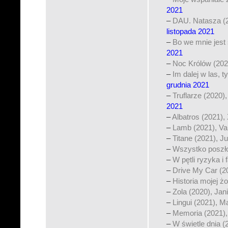
2021
–
DAU. Natasza (20
listopada 2021
–
Bo we mnie jest
2021
–
Noc Królów (2020
–
Im dalej w las, 
grudnia 2021
–
Truflarze (2020
2021
–
Albatros (2021),
–
Lamb (2021), Va
–
Titane (2021), J
–
Wszystko poszło
–
W pętli ryzyka i
–
Drive My Car (
–
Historia mojej żo
–
Zola (2020), Jan
–
Lingui (2021), 
–
Memoria (2021),
–
W świetle dnia 