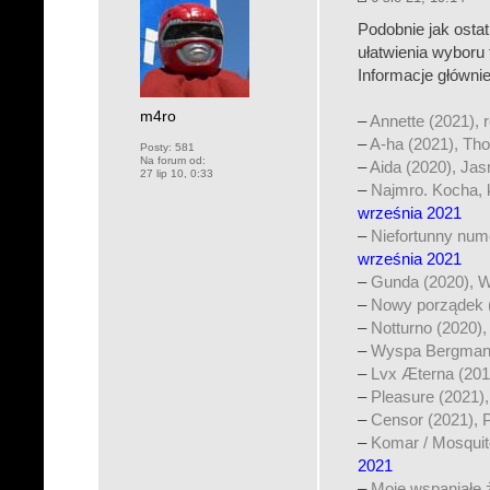
Podobnie jak ostat
ułatwienia wyboru 
Informacje główni
m4ro
–
Annette (2021), 
–
A-ha (2021), T
Posty:
581
Na forum od:
–
Aida (2020), Jas
27 lip 10, 0:33
–
Najmro. Kocha, 
września 2021
–
Niefortunny num
września 2021
–
Gunda (2020), 
–
Nowy porządek (
–
Notturno (2020),
–
Wyspa Bergmana
–
Lvx Æterna (201
–
Pleasure (2021),
–
Censor (2021), 
–
Komar / Mosquito
2021
–
Moje wspaniałe 