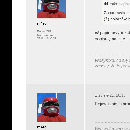
m4ro napisał
Zastanawia mn
(7) pokazów ja
m4ro
Posty:
581
W papierowym kata
Na forum od:
dopisuję na listę.
27 lip 10, 0:33
Wszystko, co się w
znaczy, że to pra
23 sie 21, 20:15
Pojawiła się info
m4ro
Wszystko, co się w