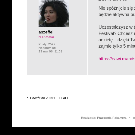
Nie spóźnijcie si
będzie aktywna pr
Uczestniczysz w t
aszeffel
Festival? Chcesz m
NH-Kreator
ankietę – dzięki 
Posty:
2592
zajmie tylko 5 min
Na forum od:
23 mar 06, 11:51
https://cawi.mands
Powrót do 20.NH + 11.AFF
Realizacja:
Pracownia Pakamera
• po