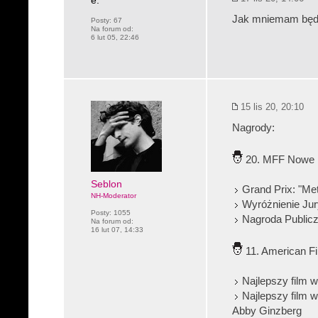
e.
Jak mniemam będą
Posty:
67
Na forum od:
6 lut 05, 22:46
15 lis 20, 20:10
Nagrody:
20. MFF Nowe 
Seblon
Grand Prix: "Me
NH-Moderator
Wyróżnienie Jury
Posty:
1055
Nagroda Publicz
Na forum od:
16 lut 07, 14:33
11. American Fi
Najlepszy film w
Najlepszy film w
Abby Ginzberg