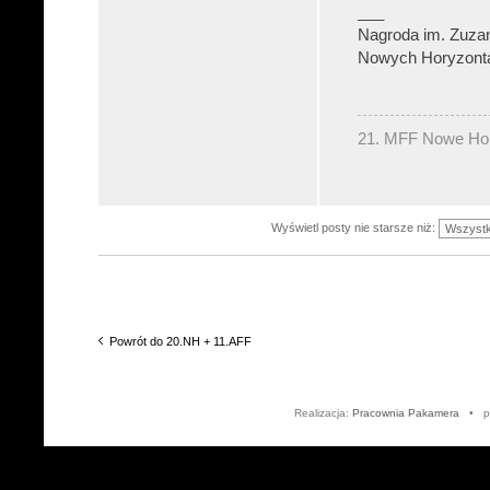
___
Nagroda im. Zuzan
Nowych Horyzonta
21. MFF Nowe Hory
Wyświetl posty nie starsze niż:
Powrót do 20.NH + 11.AFF
Realizacja:
Pracownia Pakamera
• po