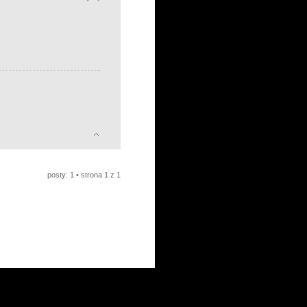
posty: 1 • strona
1
z
1