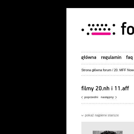
Strona główna forum
/
20. MFF Nowe
poprzedni
następny
pokaż najpierw starsze