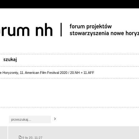
 Horyzonty, 11. American Film Festival 2020
/
20.NH + 11.AFF
6 lis 20, 11:27