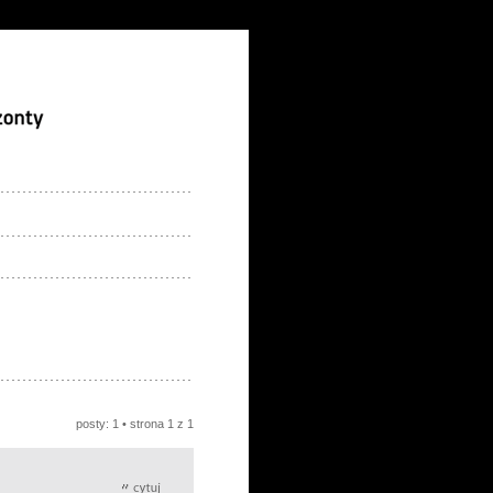
posty: 1 • strona
1
z
1