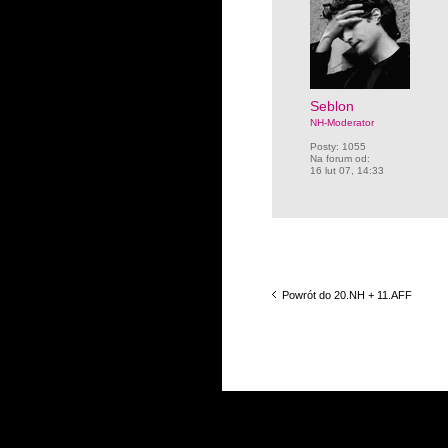
Seblon
NH-Moderator
Posty:
1055
Na forum od:
16 lut 07, 14:33
Powrót do 20.NH + 11.AFF