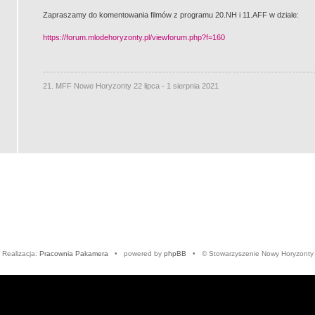
Zapraszamy do komentowania filmów z programu 20.NH i 11.AFF w dziale:
https://forum.mlodehoryzonty.pl/viewforum.php?f=160
21. MFF Nowe Horyzonty 22 lipca - 1 sierpnia 2021
Realizacja:
Pracownia Pakamera
• powered by
phpBB
• © Stowarzyszenie Nowy Horyzonty