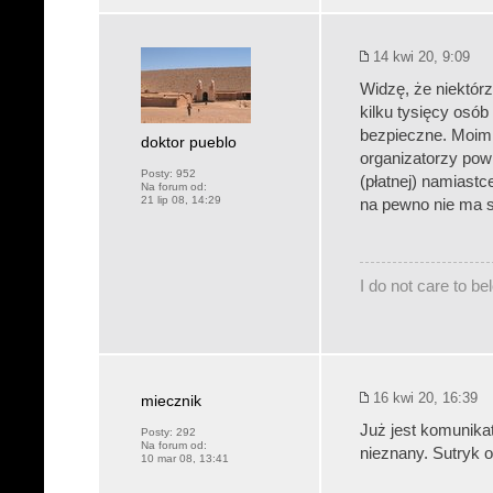
14 kwi 20, 9:09
Widzę, że niektórz
kilku tysięcy osób 
bezpieczne. Moim
doktor pueblo
organizatorzy powi
Posty:
952
(płatnej) namiastc
Na forum od:
21 lip 08, 14:29
na pewno nie ma s
I do not care to b
16 kwi 20, 16:39
miecznik
Już jest komunikat
Posty:
292
Na forum od:
nieznany. Sutryk 
10 mar 08, 13:41