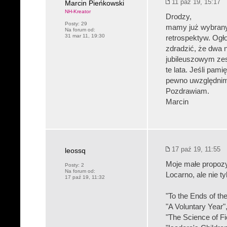
11 paź 19, 15:17
Marcin Pieńkowski
NH-Kreator
Drodzy,
Posty:
29
mamy już wybrany
Na forum od:
31 mar 11, 19:30
retrospektyw. Ogł
zdradzić, że dwa n
jubileuszowym zes
te lata. Jeśli pami
pewno uwzględnim
Pozdrawiam.
Marcin
17 paź 19, 11:55
leossq
Moje małe propozy
Posty:
2
Na forum od:
Locarno, ale nie ty
17 paź 19, 11:32
"To the Ends of th
"A Voluntary Year"
"The Science of Fi