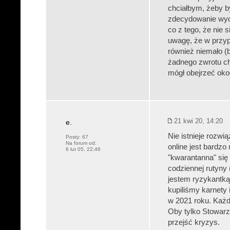
chciałbym, żeby by
zdecydowanie wyda
co z tego, że nie 
uwagę, że w przyp
również niemało (b
żadnego zwrotu ch
mógł obejrzeć okoł
21 kwi 20, 14:20
e.
Nie istnieje rozwi
Posty:
67
Na forum od:
online jest bardz
6 lut 05, 22:46
"kwarantanna" się
codziennej rutyny 
jestem ryzykantką
kupiliśmy karnety
w 2021 roku. Każd
Oby tylko Stowarz
przejść kryzys.