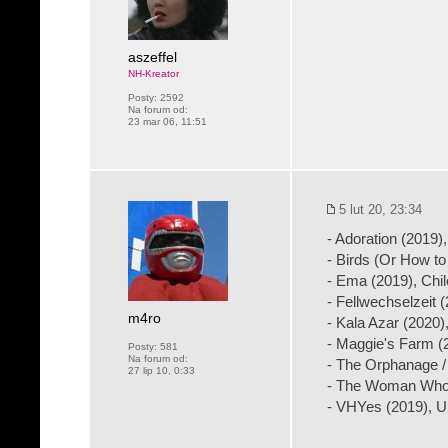
aszeffel
NH-Kreator
Posty:
2592
Na forum od:
23 mar 06, 11:51
5 lut 20, 23:34
- Adoration (2019)
- Birds (Or How to
- Ema (2019), Chil
- Fellwechselzeit
m4ro
- Kala Azar (2020)
- Maggie's Farm 
Posty:
581
Na forum od:
- The Orphanage /
27 lip 10, 0:33
- The Woman Who 
- VHYes (2019), 