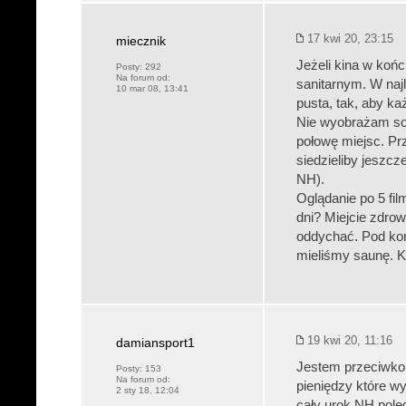
17 kwi 20, 23:15
miecznik
Jeżeli kina w koń
Posty:
292
Na forum od:
sanitarnym. W naj
10 mar 08, 13:41
pusta, tak, aby ka
Nie wyobrażam sob
połowę miejsc. Pr
siedzieliby jeszcz
NH).
Oglądanie po 5 fil
dni? Miejcie zdrow
oddychać. Pod kon
mieliśmy saunę. K
19 kwi 20, 11:16
damiansport1
Jestem przeciwko 
Posty:
153
Na forum od:
pieniędzy które w
2 sty 18, 12:04
cały urok NH pole