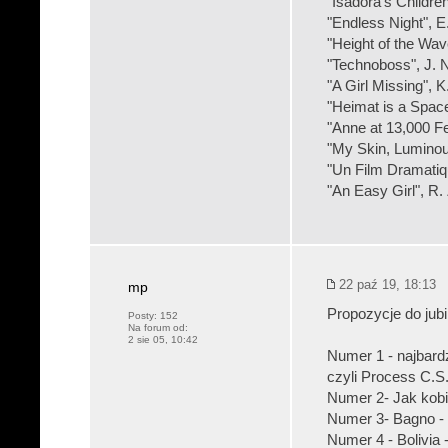
"Isadora's Childre
"Endless Night", E
"Height of the Wa
"Technoboss", J. 
"A Girl Missing", 
"Heimat is a Space
"Anne at 13,000 F
"My Skin, Luminou
"Un Film Dramatiq
"An Easy Girl", R.
22 paź 19, 18:13
mp
Propozycje do jub
Posty:
152
Na forum od:
2 sie 05, 10:42
Numer 1 - najbardz
czyli Process C.S.
Numer 2- Jak kobie
Numer 3- Bagno - 
Numer 4 - Bolivia 