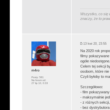
Wszystko, co się w
znaczy, że to pra
13 kwi 20, 23:55
Na 2020 rok propo
filmy pokazywane 
ogóle niedostępne
Celem tej sekcji b
m4ro
osobom, które nie
Czyli byłoby to ma
Posty:
581
Na forum od:
27 lip 10, 0:33
Szczegółowo:
- film pokazywany
- maksymalnie jed
- z różnych sekcji
- bez dystrybutora