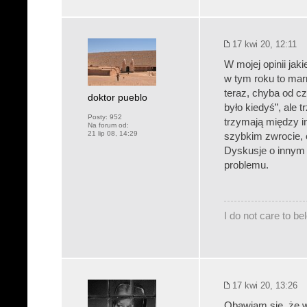
17 kwi 20, 12:11
W mojej opinii jak
w tym roku to mar
teraz, chyba od cz
doktor pueblo
było kiedyś”, ale 
Posty:
952
trzymają między in
Na forum od:
21 lip 08, 14:29
szybkim zwrocie, o
Dyskusje o innym 
problemu.
I do not care to b
17 kwi 20, 13:26
Obawiam się, że 