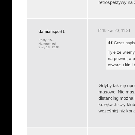
retrospektywy na
19 kwi 20, 11:31
damiansport1
Posty:
153
Grzes napis
Na forum od:
2 sty 18, 12:04
Tyle że wiemy
na pewno, a po
otwarciu kin i
Gdyby tak się uprz
masowe. Nie masz 
distancing można 
kolejkach czy klub
wcześniej niż kon