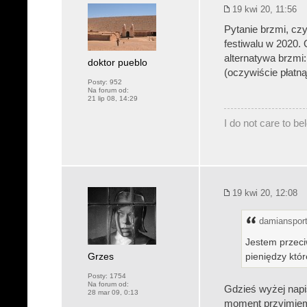
19 kwi 20, 11:56
Pytanie brzmi, czy
festiwalu w 2020. 
alternatywa brzmi:
doktor pueblo
(oczywiście płatną,
Posty:
952
Na forum od:
21 lip 08, 14:29
I do not care to b
19 kwi 20, 12:08
damiansport
Jestem przeci
Grzes
pieniędzy któ
Posty:
1754
Na forum od:
Gdzieś wyżej napi
28 mar 09, 0:13
moment przyjmiemy,