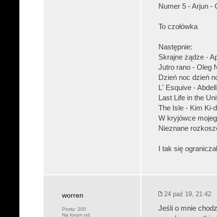
Numer 5 - Arjun -
To czołówka
Następnie:
Skrajne żądze - A
Jutro rano - Oleg
Dzień noc dzień no
L' Esquive - Abdel
Last Life in the U
The Isle - Kim Ki-
W kryjówce mojeg
Nieznane rozkosze
I tak się ogranicz
24 paź 19, 21:42
worren
Jeśli o mnie chod
Posty:
200
Na forum od: