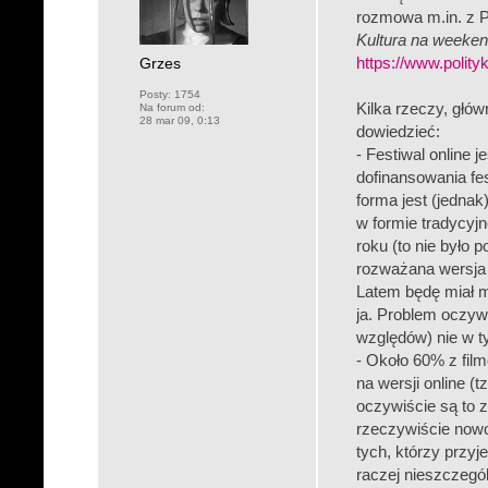
rozmowa m.in. z
Kultura na weeke
Grzes
https://www.polityk
Posty:
1754
Kilka rzeczy, głów
Na forum od:
28 mar 09, 0:13
dowiedzieć:
- Festiwal online 
dofinansowania fes
forma jest (jedna
w formie tradycyj
roku (to nie było 
rozważana wersja 
Latem będę miał m
ja. Problem oczyw
względów) nie w 
- Około 60% z film
na wersji online (
oczywiście są to z
rzeczywiście nowo
tych, którzy przyj
raczej nieszczegól