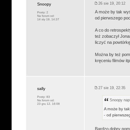
26 sie 19, 20:12
Snoopy
A może by tak wyśw
Posty:
2
Na forum od:
od pierwszego po
14 sty 19, 14:37
A co do retrospek
też zobaczył Jona
liczyć na powtórkę
Można by też pomyś
kręceniu filmów itp
27 sie 19, 22:35
sally
Posty:
83
Snoopy napi
Na forum od:
23 gru 12, 16:08
A może by tak 
- od pierwsze
Bardzo dobry pom