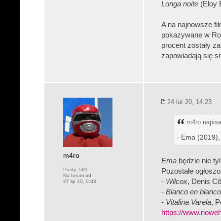
Longa noite
(Eloy 
A na najnowsze fi
pokazywane w Rot
procent zostały z
zapowiadają się s
24 lut 20, 14:23
m4ro napisał
- Ema (2019), 
m4ro
Ema
będzie nie tyl
Posty:
581
Pozostałe ogłoszon
Na forum od:
-
Wilcox
, Denis Cô
27 lip 10, 0:33
-
Blanco en blanc
-
Vitalina Varela
, 
https://www.noweh