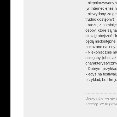
- niepokazywany w
(w Internecie też n
- niewydany za gra
trudno dostępny)
- raczej z pominię
osoby, które są na
okazję obejrzeć fi
będą niedostępne
pokazane na innym
- Niekoniecznie mu
oblegany (chociaż 
charakterystyczny 
- Dobrym przykłade
kiedyś na festiwalu
przykład, bo film 
Wszystko, co się w
znaczy, że to pra