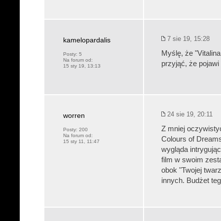
7 sie 19, 15:28
kamelopardalis
Myślę, że "Vitalin
Posty:
5
Na forum od:
przyjąć, że pojawi
15 sty 19, 13:13
24 sie 19, 20:11
worren
Z mniej oczywisty
Posty:
200
Na forum od:
Colours of Dreams
15 sty 11, 11:47
wygląda intrygując
film w swoim zest
obok "Twojej twarz
innych. Budżet te