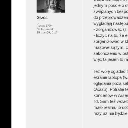
jednym poście o 
związanych bezpoś
Grzes
do przeprowadzenia
wyglądają następu
Posty:
1754
- zorganizować (z 
Na forum od:
28 mar 09, 0:13
- liczyć na to, że
zorganizować w kl
masowe są tym, co 
zakończeniu w ostat
więc ta jesień to 
Też wolę oglądać 
ekranie laptopa (w
oglądania poza sa
Ocaso
). Potrafię
koncertów w Arsena
itd. Sam też wolał
mało realna, to d
razy aż nie będzie