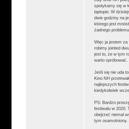
spotykamy się w k
laptopie. W dzisie
dwie godziny na j
którego jest mnóst
żadnego problemu, 
Więc ja jestem za 
robimy jointed dw
jest to, że w tym 
warto spróbować.
Jeśli się nie uda 
Kino NH przetrwało
najlepszych festiw
kiedykolwiek wcze
PS: Bardzo proszę
festiwalu w 2020. 
obejrzeć niemal w
tym osamotniony. J