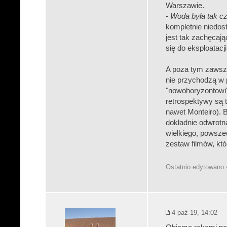
Warszawie.
-
Woda była tak c
kompletnie niedos
jest tak zachęcaj
się do eksploatacj
A poza tym zawsze
nie przychodzą w p
"nowohoryzontowi",
retrospektywy są 
nawet Monteiro). B
dokładnie odwrotna
wielkiego, powszec
zestaw filmów, któr
Ostatnio edytowano 
4 paź 19, 14:02