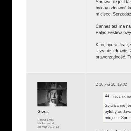
Sprawa nie jest ta
byłoby oddawać ka
miejsce. Sprzedaż
Cannes też ma nadz
Pałac Festiwalow
Kino, opera, teatr,
liczy się zdrowie,
praworządność. Tr
16 kwi 20, 19:02
miecznik nap
Sprawa nie je
Grzes
byłoby oddawa
miejsce. Sprz
Posty:
1754
Na forum od:
28 mar 09, 0:13