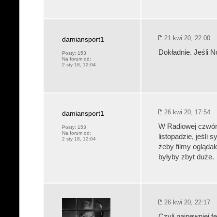
21 kwi 20, 22:00
damiansport1
Dokładnie. Jeśli N
Posty:
153
Na forum od:
2 sty 18, 12:04
26 kwi 20, 17:54
damiansport1
W Radiowej czwór
Posty:
153
Na forum od:
listopadzie, jeśli
2 sty 18, 12:04
żeby filmy oglądał
byłyby zbyt duże.
26 kwi 20, 22:17
Czyli najpewniej f