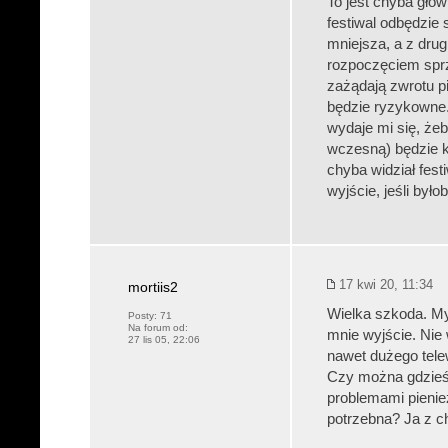
To jest chyba głó
festiwal odbędzie 
mniejsza, a z drugi
rozpoczęciem sprz
zażądają zwrotu p
będzie ryzykowne.
wydaje mi się, żeb
wczesną) będzie ko
chyba widział fes
wyjście, jeśli był
17 kwi 20, 11:34
mortiis2
Wielka szkoda. Myś
Posty:
71
Na forum od:
mnie wyjście. Nie
27 lis 05, 22:06
nawet dużego telewi
Czy można gdzieś 
problemami pienie
potrzebna? Ja z c