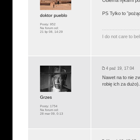
Obiema rękami pod
PS Tylko to "pożą
doktor pueblo
Posty:
952
Na forum od:
21 lip 08, 14:29
I do not care to b
4 paź 19, 17:04
Nawet na to nie zw
robię ich za dużo).
Grzes
Posty:
1754
Na forum od:
28 mar 09, 0:13