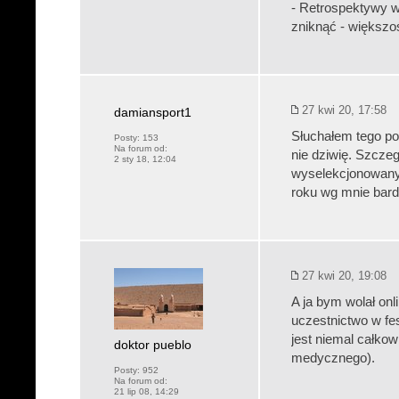
- Retrospektywy w
zniknąć - większo
27 kwi 20, 17:58
damiansport1
Słuchałem tego pod
Posty:
153
Na forum od:
nie dziwię. Szczeg
2 sty 18, 12:04
wyselekcjonowanyc
roku wg mnie bard
27 kwi 20, 19:08
A ja bym wolał onl
uczestnictwo w fe
jest niemal całkow
doktor pueblo
medycznego).
Posty:
952
Na forum od:
21 lip 08, 14:29