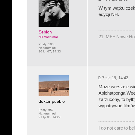
W tym wątku czeka
edycji NH.
Seblon
21. MFF Nowe Hory
NH-Moderator
Posty:
1055
Na forum od:
16 lut 07, 14:33
7 sie 19, 14:42
Może wreszcie wie
Apichatponga Weer
zarzucony, to był
doktor pueblo
wypatrywać filmów
Posty:
952
Na forum od:
21 lip 08, 14:29
I do not care to b