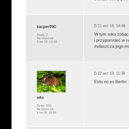
21 wrz 19, 14:48
kacper990
W tym roku zobac
Posty:
2
Na forum od:
i przypomnieć w r
9 sie 19, 10:39
zwłaszcza jego mn
22 wrz 19, 11:38
Esto no es Berlín 
wks
Posty:
630
Na forum od:
1 lut 09, 16:38