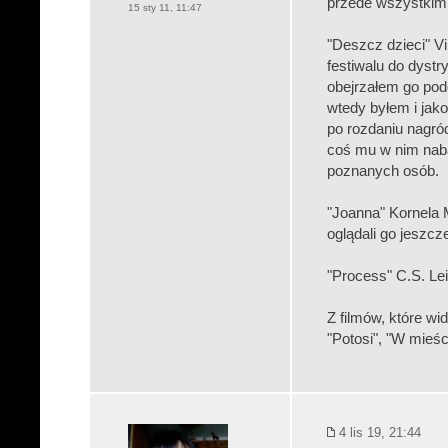
przede wszystkim
15 sty 11, 11:47
"Deszcz dzieci" Vi
festiwalu do dystr
obejrzałem go pod
wtedy byłem i jako
po rozdaniu nagró
coś mu w nim naba
poznanych osób.
"Joanna" Kornela 
oglądali go jeszcz
"Process" C.S. Lei
Z filmów, które w
"Potosi", "W mieści
4 lis 19, 21:44