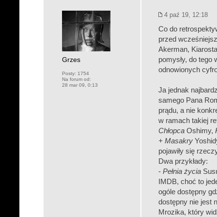
4 paź 19, 12:18
Co do retrospekty
przed wcześniejsz
Akerman, Kiarostam
Grzes
pomysły, do tego
odnowionych cyfro
Posty:
1754
Na forum od:
28 mar 09, 0:13
Ja jednak najbardz
samego Pana Roman
prądu, a nie konk
w ramach takiej re
Chłopca
Oshimy,
+ Masakry
Yoshidy
pojawiły się rzec
Dwa przykłady:
-
Pełnia życia
Susu
IMDB, choć to jed
ogóle dostępny gdzi
dostępny nie jest 
Mrozika, który wid