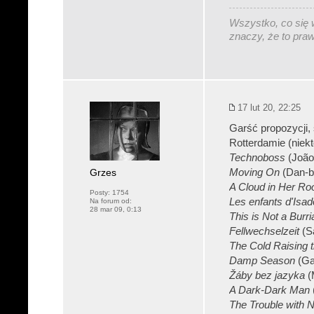
Wszystko, co się w
znaczy, że to pra
17 lut 20, 22:25
Garść propozycji,
Rotterdamie (niekt
Technoboss
(João
Grzes
Moving On
(Dan-b
A Cloud in Her R
Posty:
1754
Les enfants d'Isad
Na forum od:
28 mar 09, 0:13
This is Not a Burri
Fellwechselzeit
(S
The Cold Raising 
Damp Season
(Ga
Žáby bez jazyka
(
A Dark-Dark Man
The Trouble with 