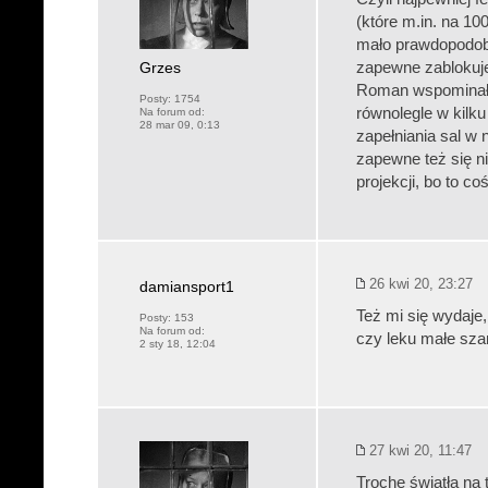
(które m.in. na 10
mało prawdopodobny
Grzes
zapewne zablokuje
Roman wspominał t
Posty:
1754
równolegle w kilk
Na forum od:
28 mar 09, 0:13
zapełniania sal w 
zapewne też się n
projekcji, bo to c
26 kwi 20, 23:27
damiansport1
Też mi się wydaje,
Posty:
153
Na forum od:
czy leku małe szan
2 sty 18, 12:04
27 kwi 20, 11:47
Trochę światła na