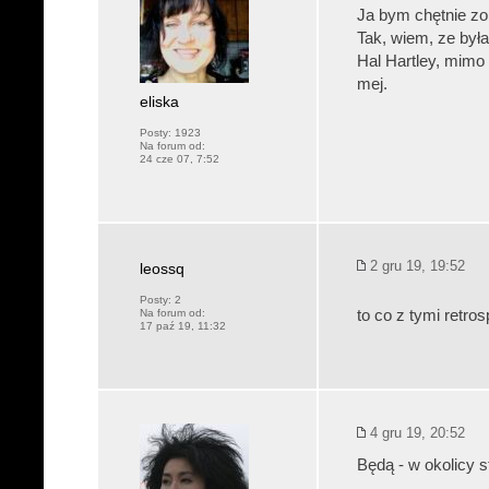
Ja bym chętnie zob
Tak, wiem, ze była
Hal Hartley, mimo 
mej.
eliska
Posty:
1923
Na forum od:
24 cze 07, 7:52
2 gru 19, 19:52
leossq
Posty:
2
Na forum od:
to co z tymi retr
17 paź 19, 11:32
4 gru 19, 20:52
Będą - w okolicy s