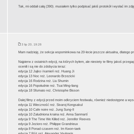
Tak, mi oddali całą (390). musiałem tylko podpisać jakiś protokół i wysłać im zdj
3 lip 20, 19:26
Mam nadzieję, że sekcja wspominkowa na 20-lecie jeszcze aktualna, dlatego p
Najpierw z ostatnich edycji, na których byłem, ale niestety te filmy jakoś przegap
ocenili i są nie do zdobycia teraz:
edycja 12 Jajko i kamień reż. Huang Ji
edycja 13 Noc reż. Leonardo Brzezicki
edycja 16 Rodzina reż. Liu Shumin
edycja 16 Popołudnie reż. Tsai Ming-liang
edycja 18 Sfumato reż. Christophe Bisson
Dalej filmy z edycji przed moim odkryciem festiwalu, również niedostępne a wy
edycja 11 Wieczność reż. Sivaroj Kongsakul
edycja 10 Cafe noire reż. Jung Sung-Il
edycja 10 Zaludniona kraina reż. Anna Sanmartí
edycja 9 The Time We Killed reż. Jennifer Reeves
edycja 9 Jezioro reż. Philippe Grandrieux
edycja 8 Ponad czasem reż. Im Kwon-taek
edycja 7 Róż reż. Alexander Voulgaris