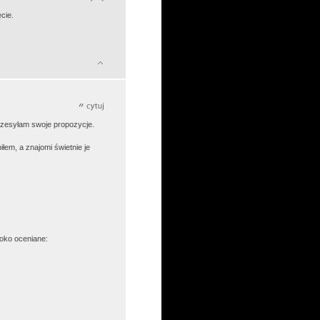
ęcie.
rzesyłam swoje propozycje.
iłem, a znajomi świetnie je
soko oceniane: