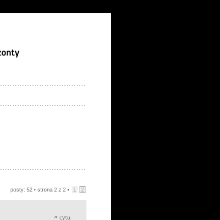
posty: 52 •
strona
2
z
2
•
1
2