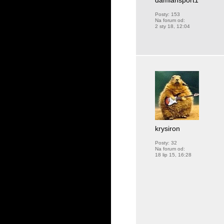
damiansport1
Posty:
153
Na forum od:
2 sty 18, 12:04
krysiron
Posty:
32
Na forum od:
18 lip 15, 16:28