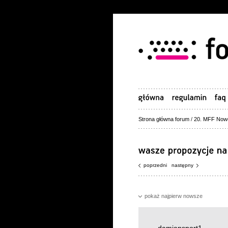
Strona główna forum
/
20. MFF Nowe
poprzedni
następny
pokaż najpierw nowsze