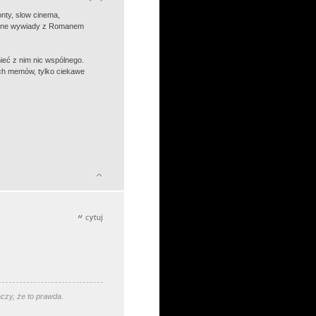
nty, slow cinema,
zywne wywiady z Romanem
ieć z nim nic wspólnego.
ych memów, tylko ciekawe
aczy, że to prawda.