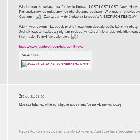
Wiadomości ze świata kina, festiwale filmowe, LOST LOST LOST, Nowe Horyzo
Portugalczycy, co oglądamy i co chcielibyśmy obejrzeć. W planach - eksklu
Gutkiem...
Zapraszamy do śledzenia fanpage'a fb BEZRUCH FILMOWY!
Wiem, wiem, wiem - facebook to dno i rozumiem decyzję osób, które nie chcą m
Jednak czasami zdarzają się tam miejsca, w których nie znajdziecie idiotyczn
informacje. To my! Nie zwlekajcie.
https://www.facebook.com/bezruchfilmowy
ZAŁĄCZNIKI
5 sie 21, 23:20
Możesz tutaj też wklejać, chętnie poczytam. Ale na FB nie wchodzę.
Wszystko, co się wydarzyło, zostało sfilmowane. A jeśli zostało sfilmowane, zn