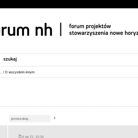
..
/
O wszystkim innym
4 sie 21, 10:34