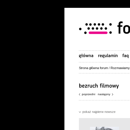
Strona główna forum
/
Rozmawiamy.
poprzedni
następny
pokaż najpierw nowsze