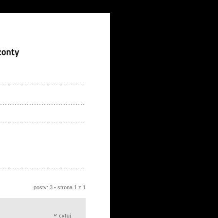
posty: 3 • strona
1
z
1