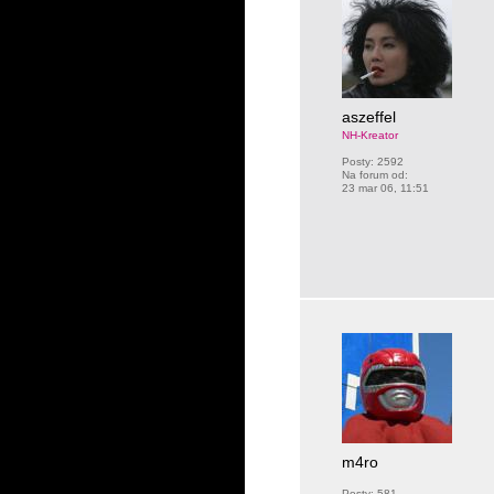
aszeffel
NH-Kreator
Posty:
2592
Na forum od:
23 mar 06, 11:51
m4ro
Posty:
581