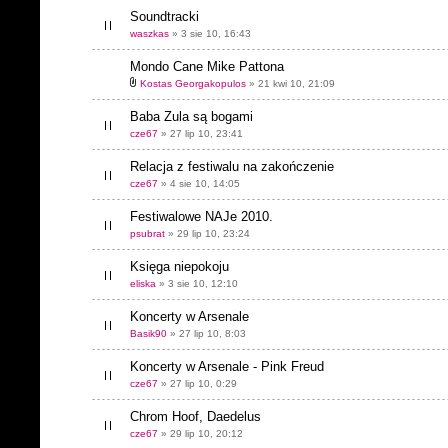
Soundtracki
waszkas
» 3 sie 10, 16:43
Mondo Cane Mike Pattona
Kostas Georgakopulos
» 21 kwi 10, 21:09
Baba Zula są bogami
cze67
» 27 lip 10, 23:41
Relacja z festiwalu na zakończenie
cze67
» 4 sie 10, 14:05
Festiwalowe NAJe 2010.
psubrat
» 29 lip 10, 23:24
Księga niepokoju
eliska
» 3 sie 10, 12:10
Koncerty w Arsenale
Basik90
» 27 lip 10, 8:03
Koncerty w Arsenale - Pink Freud
cze67
» 27 lip 10, 0:29
Chrom Hoof, Daedelus
cze67
» 29 lip 10, 20:12