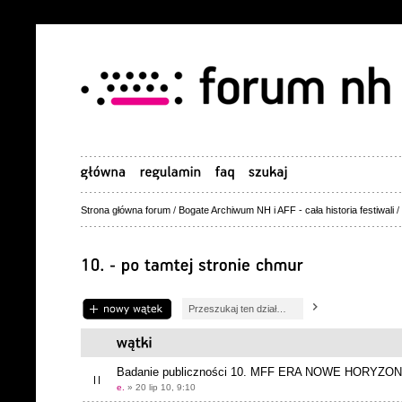
Strona główna forum
/
Bogate Archiwum NH i AFF - cała historia festiwali
/
Napisz wątek
Badanie publiczności 10. MFF ERA NOWE HORYZO
e.
» 20 lip 10, 9:10