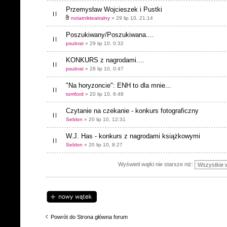
Przemysław Wojcieszek i Pustki
notatnikteatralny
» 29 lip 10, 21:14
Poszukiwany/Poszukiwana....
psubrat
» 29 lip 10, 0:32
KONKURS z nagrodami....
psubrat
» 28 lip 10, 0:47
"Na horyzoncie": ENH to dla mnie...
tomford
» 20 lip 10, 6:48
Czytanie na czekanie - konkurs fotograficzny
Seblon
» 20 lip 10, 12:31
W.J. Has - konkurs z nagrodami książkowymi
Seblon
» 20 lip 10, 8:27
Wyświetl wątki nie starsze niż:
Napisz wątek
Powrót do Strona główna forum