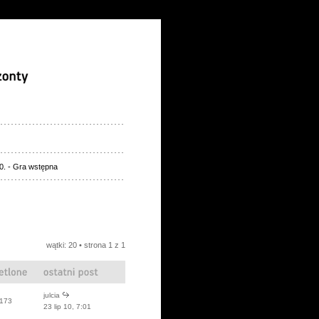
0. - Gra wstępna
wątki: 20 • strona
1
z
1
julcia
173
23 lip 10, 7:01