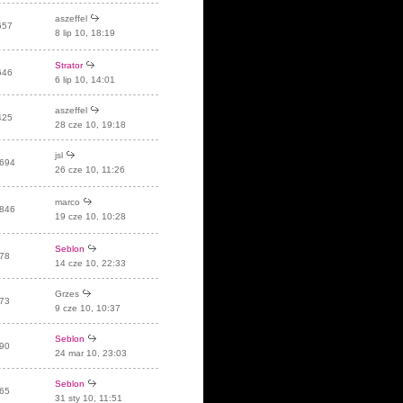
aszeffel
657
8 lip 10, 18:19
Strator
646
6 lip 10, 14:01
aszeffel
425
28 cze 10, 19:18
jsl
694
26 cze 10, 11:26
marco
846
19 cze 10, 10:28
Seblon
78
14 cze 10, 22:33
Grzes
73
9 cze 10, 10:37
Seblon
90
24 mar 10, 23:03
Seblon
65
31 sty 10, 11:51