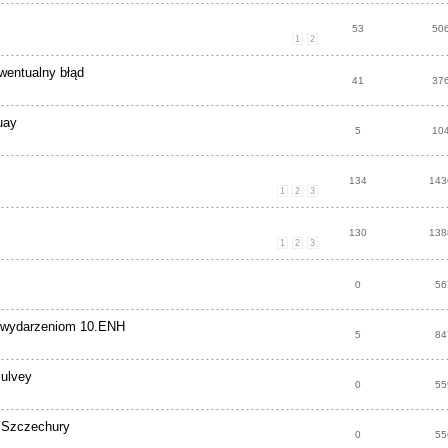
53
50
1
2
wentualny błąd
41
37
uay
5
10
134
143
1
2
3
130
138
1
2
3
0
56
e wydarzeniom 10.ENH
5
84
ulvey
0
55
 Szczechury
0
55