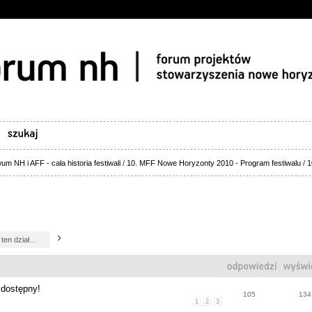
um NH i AFF - cała historia festiwali
/
10. MFF Nowe Horyzonty 2010 - Program festiwalu
/
1
dostępny!
105
134
1
2
3