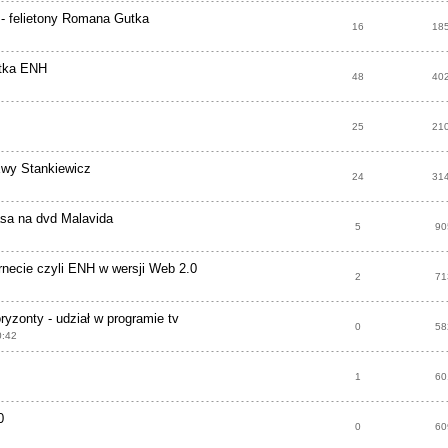
 - felietony Romana Gutka
16
18
ątka ENH
48
40
25
21
Ewy Stankiewicz
24
31
asa na dvd Malavida
5
90
necie czyli ENH w wersji Web 2.0
2
71
yzonty - udział w programie tv
0
58
0:42
1
60
0
0
60