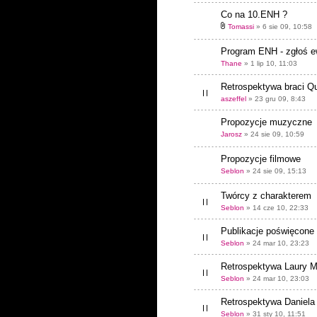
Co na 10.ENH ?
Tomassi
» 6 sie 09, 10:58
Program ENH - zgłoś e
Thane
» 1 lip 10, 11:03
Retrospektywa braci Q
aszeffel
» 23 gru 09, 8:43
Propozycje muzyczne
Jarosz
» 24 sie 09, 10:59
Propozycje filmowe
Seblon
» 24 sie 09, 15:13
Twórcy z charakterem
Seblon
» 14 cze 10, 22:33
Publikacje poświęcon
Seblon
» 24 mar 10, 23:23
Retrospektywa Laury M
Seblon
» 24 mar 10, 23:03
Retrospektywa Daniela
Seblon
» 31 sty 10, 11:51