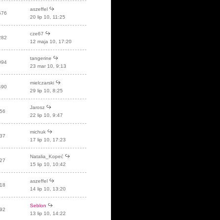
aszeffel
576
20 lip 10, 11:25
cze67
282
12 maja 10, 17:20
tangerine
094
23 mar 10, 9:13
mielczarski
490
29 lip 10, 8:25
Jarosz
56
22 lip 10, 9:47
michuk
37
17 lip 10, 17:23
Natalia_Kopeć
27
15 lip 10, 10:42
aszeffel
18
14 lip 10, 13:20
Seblon
92
13 lip 10, 14:22