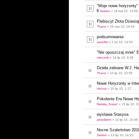
"Moje nowe horyzonty"
Seblon
» 16 kwi 10, 13:59
Plebiscyt Złota Dziesi
Thane
» 26 mar 10, 19:54
podsumowania
aszeffel
» 1 lut 10, 14:53
"Nie opuszczaj mnie" 
miecznik
» 24 lip 10, 8:38
Dzieła zebrane W.J. H
Thane
» 10 lip 10, 22:56
Nowe Horyzonty w Inter
michuk
» 16 lip 10, 1:17
Pokolenie Era Nowe Hor
Natalia_Kopeć
» 15 lip 10, 1
wystawa Stasysa
absolwent
» 14 lip 10, 10:48
Nocne Szaleństwo 201
Seblon
» 13 lip 10, 14:22