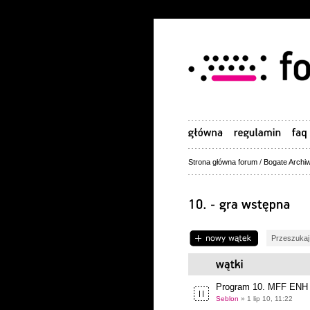
Strona główna forum
/
Bogate Archiw
Napisz wątek
Program 10. MFF ENH 
Seblon
» 1 lip 10, 11:22