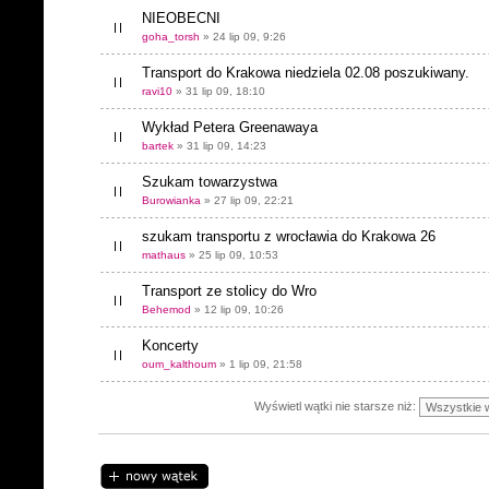
NIEOBECNI
goha_torsh
» 24 lip 09, 9:26
Transport do Krakowa niedziela 02.08 poszukiwany.
ravi10
» 31 lip 09, 18:10
Wykład Petera Greenawaya
bartek
» 31 lip 09, 14:23
Szukam towarzystwa
Burowianka
» 27 lip 09, 22:21
szukam transportu z wrocławia do Krakowa 26
mathaus
» 25 lip 09, 10:53
Transport ze stolicy do Wro
Behemod
» 12 lip 09, 10:26
Koncerty
oum_kalthoum
» 1 lip 09, 21:58
Wyświetl wątki nie starsze niż:
Napisz wątek