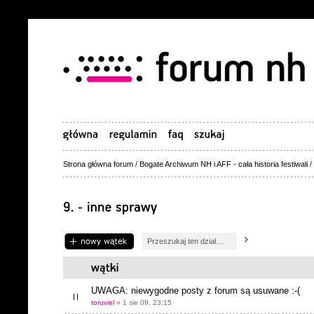
Strona główna forum
/
Bogate Archiwum NH i AFF - cała historia festiwali
/
Napisz wątek
UWAGA: niewygodne posty z forum są usuwane :-(
toruviel
» 1 sie 09, 23:15