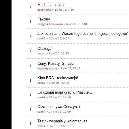
Medialna papka.
sayonerka
» 19 lip 05, 0:36
Faktury
Gra|yna Arczewska
» 6 wrz 05, 13:48
Jak oceniacie Wasze tegoroczne "miejsca noclegowe"
cze67 » 10 sie 05, 9:54
Obsługa
drwojt » 1 sie 05, 21:33
Ceny, Koszty, Smutki
masakrytyczna
» 4 sie 05, 17:17
Kino ERA - reaktywacja!
cze67 » 1 sie 05, 22:05
Co dzisiaj mają grać w Piaście...
cze67 » 24 sie 05, 12:19
Olza podmywa Cieszyn:-(
cze67 » 24 sie 05, 12:06
Teatr - wspanialy wolontariusz
widz » 5 sie 05, 11:53