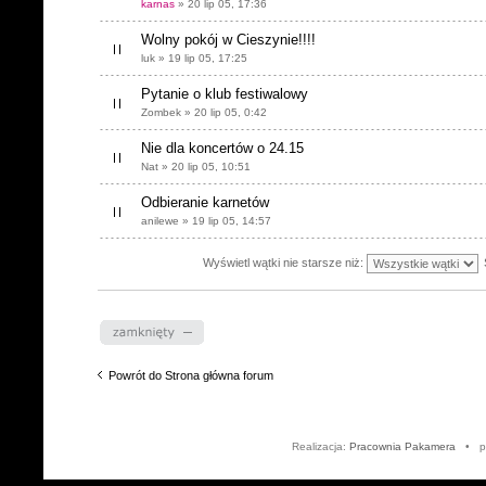
karnas
» 20 lip 05, 17:36
Wolny pokój w Cieszynie!!!!
luk » 19 lip 05, 17:25
Pytanie o klub festiwalowy
Zombek » 20 lip 05, 0:42
Nie dla koncertów o 24.15
Nat » 20 lip 05, 10:51
Odbieranie karnetów
anilewe » 19 lip 05, 14:57
Wyświetl wątki nie starsze niż:
Dział zablokowany
Powrót do Strona główna forum
Realizacja:
Pracownia Pakamera
• po