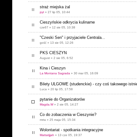
straż miejska żal
pyt
» 27 lip 05, 10:44
Cieszyńskie odkrycia kulinarne
cze67 » 12 sie 05, 10:38
"Czeski Sen" i przyjaciele Centrala...
gość » 13 sie 05, 12:26
PKS CIESZYN
August » 2 sie 05, 6:52
Kina i Cieszyn
La Montana Sagrada
» 30 mar 05, 16:09
Bilety ULGOWE (studenckie) - czy coś takowego istni
Luca » 20 lip 05, 17:58
pytanie do Organizatorów
Magda.W
» 2 sie 05, 14:27
Co do zobaczenia w Cieszynie?
mrta » 25 maja 05, 15:34
Wolontariat - spotkania integracyjne
Mattatijjah
» 13 cze 05, 19:37