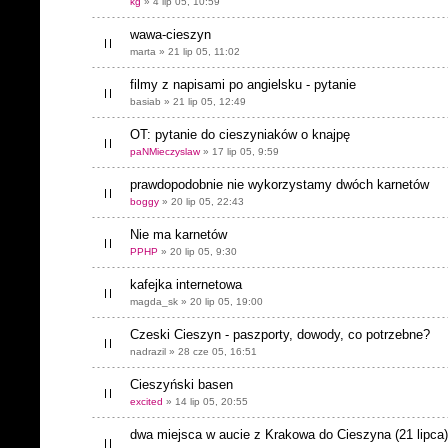
kg
» 4 lip 05, 10:59
wawa-cieszyn
marta » 21 lip 05, 11:02
filmy z napisami po angielsku - pytanie
basiab » 21 lip 05, 12:49
OT: pytanie do cieszyniaków o knajpę
paNMieczyslaw
» 17 lip 05, 9:59
prawdopodobnie nie wykorzystamy dwóch karnetów
boggy
» 20 lip 05, 22:43
Nie ma karnetów
PPHP
» 20 lip 05, 9:30
kafejka internetowa
magda_sk » 20 lip 05, 19:00
Czeski Cieszyn - paszporty, dowody, co potrzebne?
nadrazil » 28 cze 05, 16:51
Cieszyński basen
excited
» 14 lip 05, 20:55
dwa miejsca w aucie z Krakowa do Cieszyna (21 lipca)!