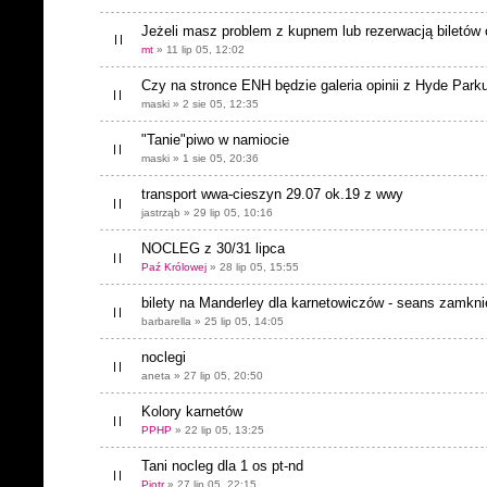
Jeżeli masz problem z kupnem lub rezerwacją biletów o
mt
» 11 lip 05, 12:02
Czy na stronce ENH będzie galeria opinii z Hyde Park
maski » 2 sie 05, 12:35
"Tanie"piwo w namiocie
maski » 1 sie 05, 20:36
transport wwa-cieszyn 29.07 ok.19 z wwy
jastrząb » 29 lip 05, 10:16
NOCLEG z 30/31 lipca
Paź Królowej
» 28 lip 05, 15:55
bilety na Manderley dla karnetowiczów - seans zamkni
barbarella » 25 lip 05, 14:05
noclegi
aneta » 27 lip 05, 20:50
Kolory karnetów
PPHP
» 22 lip 05, 13:25
Tani nocleg dla 1 os pt-nd
Piotr
» 27 lip 05, 22:15