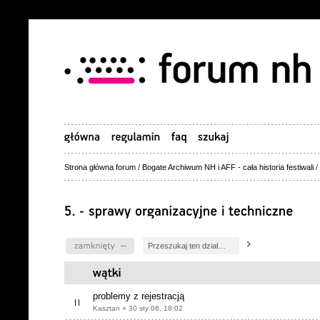
Strona główna forum
/
Bogate Archiwum NH i AFF - cała historia festiwali
/
Dział zablokowany
problemy z rejestracją
Kasztan » 30 sty 06, 18:02