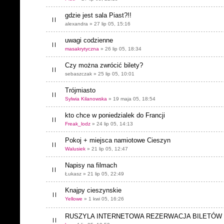
gdzie jest sala Piast?!!
alexandra » 27 lip 05, 15:16
uwagi codzienne
masakrytyczna
» 26 lip 05, 18:34
Czy można zwrócić bilety?
sebaszczak » 25 lip 05, 10:01
Trójmiasto
Sylwia Kilanowska
» 19 maja 05, 18:54
kto chce w poniedzialek do Francji
Freak_lodz
» 24 lip 05, 14:13
Pokoj + miejsca namiotowe Cieszyn
Walusiek
» 21 lip 05, 12:47
Napisy na filmach
Łukasz » 21 lip 05, 22:49
Knajpy cieszynskie
Yellowe
» 1 kwi 05, 16:26
RUSZYLA INTERNETOWA REZERWACJA BILETÓW